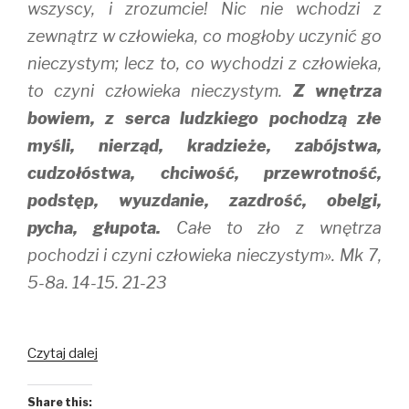
wszyscy, i zrozumcie! Nic nie wchodzi z
zewnątrz w człowieka, co mogłoby uczynić go
nieczystym; lecz to, co wychodzi z człowieka,
to czyni człowieka nieczystym.
Z wnętrza
bowiem, z serca ludzkiego pochodzą złe
myśli, nierząd, kradzieże, zabójstwa,
cudzołóstwa, chciwość, przewrotność,
podstęp, wyuzdanie, zazdrość, obelgi,
pycha, głupota.
Całe to zło z wnętrza
pochodzi i czyni człowieka nieczystym». Mk 7,
5-8a. 14-15. 21-23
Jakie
Czytaj dalej
jest
Twoje
Share this: