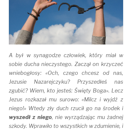
i
s
n
n
i
n
n
n
e
e
n
w
w
e
w
w
w
i
i
w
n
n
i
d
d
n
o
o
d
w
w
o
)
)
w
)
A był w synagodze człowiek, który miał w
sobie ducha nieczystego. Zaczął on krzyczeć
wniebogłosy: «Och, czego chcesz od nas,
Jezusie Nazarejczyku? Przyszedłeś nas
zgubić? Wiem, kto jesteś: Święty Boga». Lecz
Jezus rozkazał mu surowo: «Milcz i wyjdź z
niego!» Wtedy zły duch rzucił go na środek i
wyszedł z niego
, nie wyrządzając mu żadnej
szkody. Wprawiło to wszystkich w zdumienie, i