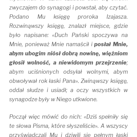
zwyczajem do synagogi i powstał, aby czytać.
Podano Mu księgę proroka Izajasza.
Rozwinąwszy księgę, znalazł miejsce, gdzie
było napisane: «Duch Pański spoczywa na
Mnie, ponieważ Mnie namaścił i
posłał Mnie,
abym ubogim niósł dobrą nowinę, więźniom
głosił wolność, a niewidomym przejrzenie
;
abym uciśnionych odsyłał wolnymi, abym
obwoływał rok łaski Pana». Zwinąwszy księgę,
oddał słudze i usiadł; a oczy wszystkich w
synagodze były w Niego utkwione.
Począł więc mówić do nich: «Dziś spełniły się
te słowa Pisma, które słyszeliście». A wszyscy
przyświadczali Mu i dziwili się pełnym łaski