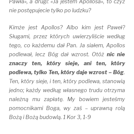
Pawła», a drugi: «Ja jestem Apollosa», to czyż
nie postępujecie tylko po ludzku?
Kimże jest Apollos? Albo kim jest Paweł?
Sługami, przez których uwierzyliście według
tego, co każdemu dał Pan. Ja siałem, Apollos
podlewał, lecz Bóg dał wzrost. Otóż
nic nie
znaczy ten, który sieje, ani ten, który
podlewa, tylko Ten, który daje wzrost – Bóg
.
Ten, który sieje, i ten, który podlewa, stanowią
jedno; każdy według własnego trudu otrzyma
należną mu zapłatę. My bowiem jesteśmy
pomocnikami Boga, wy zaś – uprawną rolą
Bożą i Bożą budowlą. 1 Kor 3, 1-9