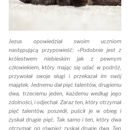
i
w
n
n
i
d
d
n
o
o
d
w
w
o
)
)
w
)
Jezus opowiedział swoim uczniom
następującą przypowieść: «Podobnie jest z
królestwem niebieskim jak z pewnym
człowiekiem, który mając się udać w podróż,
przywołał swoje sługi i przekazał im swój
majątek. Jednemu dał pięć talentów, drugiemu
dwa, trzeciemu jeden, każdemu według jego
zdolności, i odjechał. Zaraz ten, który otrzymał
pięć talentów, poszedł, puścił je w obieg i
zyskał drugie pięć. Tak samo i ten, który dwa
otrzymał; on również zyskał drugie dwa. Ten