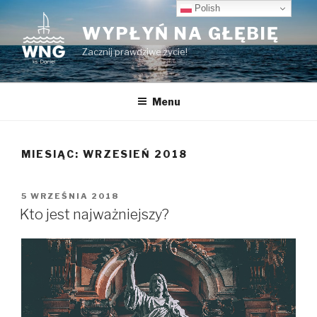
Przeskocz
Polish
do
WYPŁYŃ NA GŁĘBIĘ
treści
Zacznij prawdziwe życie!
Menu
MIESIĄC:
WRZESIEŃ 2018
OPUBLIKOWANE
5 WRZEŚNIA 2018
W
Kto jest najważniejszy?