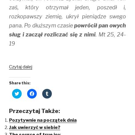
zaś, który otrzymał jeden, poszedł i,
rozkopawszy ziemię, ukrył pieniądze swego
pana. Po dłuższym czasie
powrócił pan owych
sług i zaczął rozliczać się z nimi
. Mt 25, 24-
19
Lekarstwo
Czytaj dalej
na
lenistwo
Share this:
C
C
C
l
l
l
i
i
i
c
c
c
k
k
k
Przeczytaj Także:
t
t
t
o
o
o
Pozytywnie na początek dnia
s
s
s
h
h
h
Jak uwierzyć w siebie?
a
a
a
r
r
r
The source of true joy