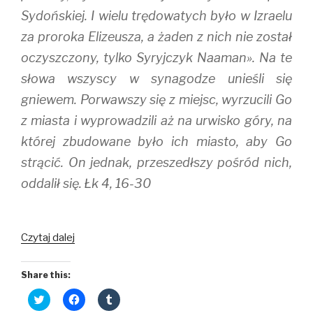
Sydońskiej. I wielu trędowatych było w Izraelu
za proroka Elizeusza, a żaden z nich nie został
oczyszczony, tylko Syryjczyk Naaman». Na te
słowa wszyscy w synagodze unieśli się
gniewem. Porwawszy się z miejsc, wyrzucili Go
z miasta i wyprowadzili aż na urwisko góry, na
której zbudowane było ich miasto, aby Go
strącić. On jednak, przeszedłszy pośród nich,
oddalił się. Łk 4, 16-30
Cichy
Czytaj dalej
nauczyciel
Share this:
C
C
C
l
l
l