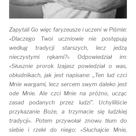
w
o
)
)
w
)
Zapytali Go więc faryzeusze i uczeni w Piśmie:
«Dlaczego Twoi uczniowie nie postępują
według tradycji starszych, lecz jedzą
nieczystymi rękami?» Odpowiedział im:
«Słusznie prorok Izajasz powiedział o was,
obłudnikach, jak jest napisane: „Ten lud czci
Mnie wargami, lecz sercem swym daleko jest
ode Mnie. Ale czci Mnie na próżno, ucząc
zasad podanych przez ludzi”. Uchyliliście
przykazanie Boże, a trzymacie się ludzkiej
tradycji». Potem przywołał znowu tłum do
siebie i rzekł do niego: «Słuchajcie Mnie,