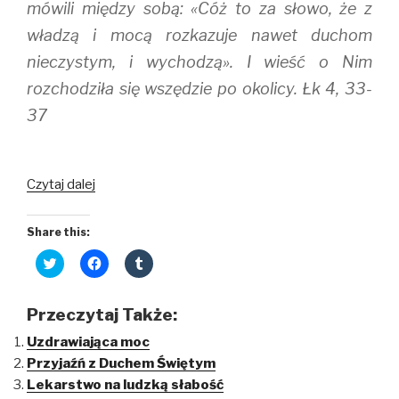
mówili między sobą: «Cóż to za słowo, że z
władzą i mocą rozkazuje nawet duchom
nieczystym, i wychodzą». I wieść o Nim
rozchodziła się wszędzie po okolicy. Łk 4, 33-
37
Prawdziwa
Czytaj dalej
władza
i
Share this:
moc
C
C
C
l
l
l
i
i
i
c
c
c
k
k
k
Przeczytaj Także:
t
t
t
o
o
o
Uzdrawiająca moc
s
s
s
h
h
h
Przyjaźń z Duchem Świętym
a
a
a
r
r
r
Lekarstwo na ludzką słabość
e
e
e