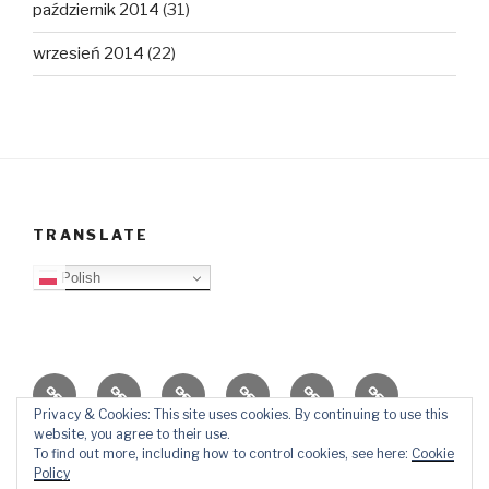
październik 2014
(31)
wrzesień 2014
(22)
TRANSLATE
Polish
O
Top
Ewangelizacja
Father
Video
PB
blogu
Lista
Daniel
Blog
Privacy & Cookies: This site uses cookies. By continuing to use this
website, you agree to their use.
Kontakt
Ślady
To find out more, including how to control cookies, see here:
Cookie
w
Policy