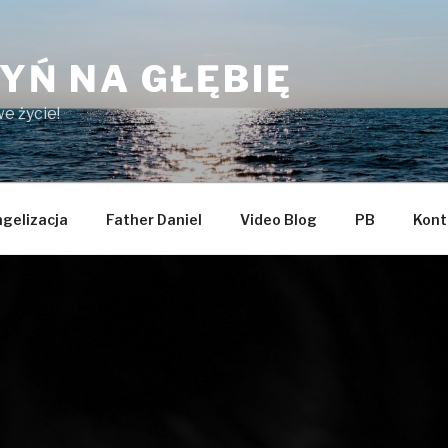
YŃ NA GŁĘBIĘ
e życie!
gelizacja
Father Daniel
Video Blog
PB
Kont