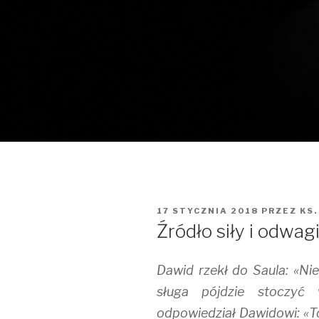
OPUBLIKOWANE
17 STYCZNIA 2018
PRZEZ
KS.
W
Źródło siły i odwag
Dawid rzekł do Saula: «Nie
sługa pójdzie stoczyć 
odpowiedział Dawidowi: «To