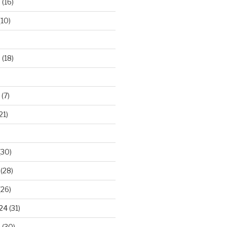
5
(16)
(10)
5
(18)
(7)
21)
(30)
(28)
(26)
024
(31)
4
(30)