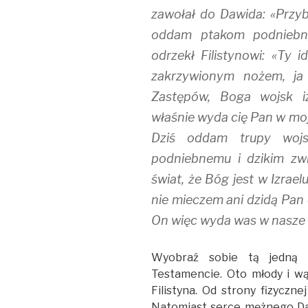
zawołał do Dawida: «Przybl
oddam ptakom podniebny
odrzekł Filistynowi: «Ty 
zakrzywionym nożem, ja
Zastępów, Boga wojsk iz
właśnie wyda cię Pan w moj
Dziś oddam trupy wojsk
podniebnemu i dzikim zwi
świat, że Bóg jest w Izrae
nie mieczem ani dzidą Pan 
On więc wyda was w nasze 
Wyobraź sobie tą jedną 
Testamencie. Oto młody i w
Filistyna. Od strony fizyczne
Natomiast serce mężnego Daw