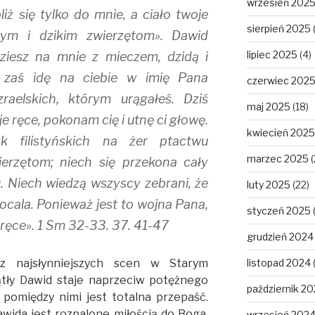
wrzesień 202
iż się tylko do mnie, a ciało twoje
sierpień 2025
m i dzikim zwierzętom». Dawid
lipiec 2025
(4)
idziesz na mnie z mieczem, dzidą i
 zaś idę na ciebie w imię Pana
czerwiec 202
raelskich, którym urągałeś. Dziś
maj 2025
(18)
e ręce, pokonam cię i utnę ci głowę.
kwiecień 2025
 filistyńskich na żer ptactwu
marzec 2025
(
erzętom; niech się przekona cały
lu. Niech wiedzą wszyscy zebrani, że
luty 2025
(22)
ocala. Ponieważ jest to wojna Pana,
styczeń 2025
ręce». 1 Sm 32-33. 37. 41-47
grudzień 2024
z najsłynniejszych scen w Starym
listopad 2024
ątły Dawid staje naprzeciw potężnego
październik 2
j pomiędzy nimi jest totalna przepaść.
ida jest rozpalone miłością do Boga.
wrzesień 202