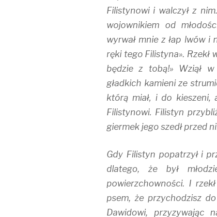
Filistynowi i walczył z ni
wojownikiem od młodości
wyrwał mnie z łap lwów i 
ręki tego Filistyna». Rzekł
będzie z tobą!» Wziął w 
gładkich kamieni ze strumie
którą miał, i do kieszeni,
Filistynowi. Filistyn przyb
giermek jego szedł przed n
Gdy Filistyn popatrzył i p
dlatego, że był młodz
powierzchowności. I rzekł
psem, że przychodzisz do 
Dawidowi, przyzywając n