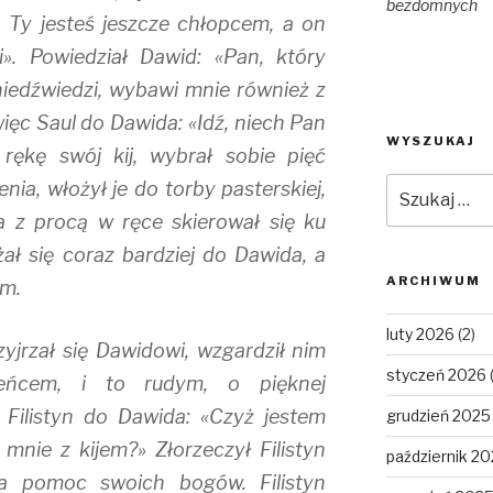
bezdomnych
m. Ty jesteś jeszcze chłopcem, a on
». Powiedział Dawid: «Pan, który
niedźwiedzi, wybawi mnie również z
 więc Saul do Dawida: «Idź, niech Pan
WYSZUKAJ
rękę swój kij, wybrał sobie pięć
Szukaj:
nia, włożył je do torby pasterskiej,
 a z procą w ręce skierował się ku
liżał się coraz bardziej do Dawida, a
ARCHIWUM
im.
luty 2026
(2)
rzyjrzał się Dawidowi, wzgardził nim
styczeń 2026
ieńcem, i to rudym, o pięknej
 Filistyn do Dawida: «Czyż jestem
grudzień 2025
mnie z kijem?» Złorzeczył Filistyn
październik 2
a pomoc swoich bogów. Filistyn