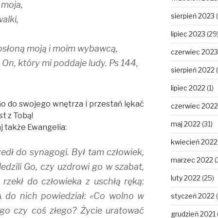
 moja,
sierpień 2023
(
alki,
lipiec 2023
(29
osłoną moją i moim wybawcą,
czerwiec 2023
 On, który mi poddaje ludy. Ps 144,
sierpień 2022
(
lipiec 2022
(1)
Go do swojego wnętrza i przestań lękać
czerwiec 2022
st z Tobą!
maj 2022
(31)
j także Ewangelia:
kwiecień 2022
edł do synagogi. Był tam człowiek,
marzec 2022
(
ledzili Go, czy uzdrowi go w szabat,
luty 2022
(25)
rzekł do człowieka z uschłą ręką:
A do nich powiedział: «Co wolno w
styczeń 2022
(
ego czy coś złego? Życie uratować
grudzień 2021