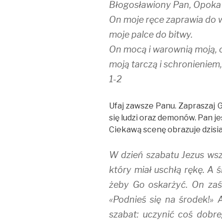
Błogosławiony Pan, Opoka
On moje ręce zaprawia do w
moje palce do bitwy.
On mocą i warownią moją, 
moją tarczą i schronieniem,
1-2
Ufaj zawsze Panu. Zapraszaj 
się ludzi oraz demonów. Pan je
Ciekawą scenę obrazuje dzisia
W dzień szabatu Jezus wsz
który miał uschłą rękę. A ś
żeby Go oskarżyć. On zaś 
«Podnieś się na środek!» 
szabat: uczynić coś dobr