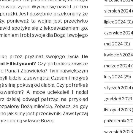
 swoje życie. Wydaje się nawet, że ten
sierpień 2024
porażki. Jest dogłębnie przekonany, że
ży, ponieważ ta wojna jest przeciwko
lipiec 2024
(31)
Dawid spotyka się z lekceważeniem go.
czerwiec 202
mianiem i robi swoje dla Boga i swojego
maj 2024
(31)
kwiecień 2024
lkę przez pryzmat swojego życia.
Ile
i Filistynami?
Czy potrafiłeś zawsze
marzec 2024
(
go Pana i Zbawiciela? Tym największym
luty 2024
(29)
yli ludzie z zewnątrz. Czasami mogłeś
ś silną pokusą od diabła. Czy potrafiłeś
styczeń 2024
yzwaniom? A może uciekałeś i nadal
grudzień 2023
rz dzisiaj odwagi patrząc na przykład
ozpalony Bożą miłością. Zobacz, że gdy
listopad 2023
(
e jak silny jest przeciwnik. Zawstydzaj
rzenioną w łasce Bożej.
październik 20
wrzesień 2023