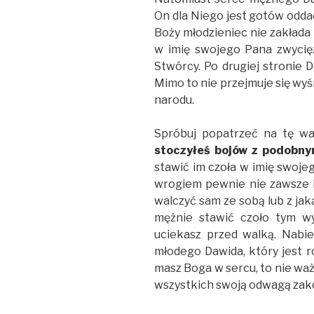
On dla Niego jest gotów oddać
Boży młodzieniec nie zakłada 
w imię swojego Pana zwycię
Stwórcy. Po drugiej stronie 
Mimo to nie przejmuje się wyś
narodu.
Spróbuj popatrzeć na tę wa
stoczyłeś bojów z podobnym
stawić im czoła w imię swoje
wrogiem pewnie nie zawsze b
walczyć sam ze sobą lub z jaką
mężnie stawić czoło tym w
uciekasz przed walką. Nabie
młodego Dawida, który jest r
masz Boga w sercu, to nie ważn
wszystkich swoją odwagą zako