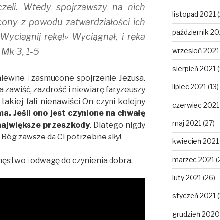
czeli. Wtedy spojrzawszy na nich
listopad 2021
(
ony z powodu zatwardziałości ich
październik 20
«Wyciągnij rękę!» Wyciągnął, i ręka
 Mk 3, 1-5
wrzesień 2021
sierpień 2021
(
niewne i zasmucone spojrzenie Jezusa.
lipiec 2021
(13)
na zawiść, zazdrość i niewiarę faryzeuszy
akiej fali nienawiści On czyni kolejny
czerwiec 2021
a. Jeśli ono jest czynione na chwałę
maj 2021
(27)
 największe przeszkody
. Dlatego nigdy
 Bóg zawsze da Ci potrzebne siły!
kwiecień 2021
marzec 2021
(
męstwo i odwagę do czynienia dobra.
luty 2021
(26)
styczeń 2021
(
grudzień 2020