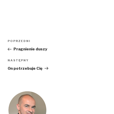
Nawigacja
Poprzedni
POPRZEDNI
wpisu
wpis
Pragnienie duszy
Następny
NASTĘPNY
wpis
On potrzebuje Cię