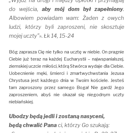
„Wyjdź na drogi i między opłotki i przynaglaj
do wejścia,
aby mój dom był zapełniony
.
Albowiem powiadam wam: Żaden z owych
ludzi, którzy byli zaproszeni, nie skosztuje
mojej uczty”». Łk 14, 15-24
Bóg zaprasza Cię nie tylko na ucztę w niebie. On pragnie
Ciebie już teraz na każdej Eucharystii – najwspanialszej,
ziemskiej uczcie miłości, którą Stwórca wydaje dla Ciebie.
Uobecnienie męki, śmierci i zmartwychwstania Jezusa
Chrystusa jest każdego dnia w Twoim kościele. Jesteś
tam zaproszony przez samego Boga! Nie gardź Jego
zaproszeniem, abyś nie okazał się niegodnym uczty
niebiańskiej.
Ubodzy będą jedli i zostaną nasyceni,
będą chwalić Pana
ci, którzy Go szukają: