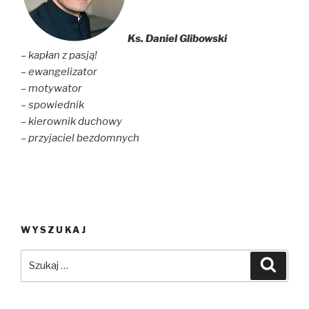
Ks. Daniel Glibowski
– kapłan z pasją!
– ewangelizator
– motywator
– spowiednik
– kierownik duchowy
– przyjaciel bezdomnych
WYSZUKAJ
Szukaj:
Szuka