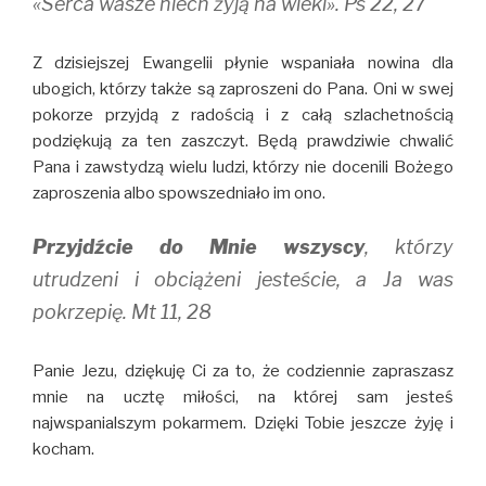
«Serca wasze niech żyją na wieki». Ps 22, 27
Z dzisiejszej Ewangelii płynie wspaniała nowina dla
ubogich, którzy także są zaproszeni do Pana. Oni w swej
pokorze przyjdą z radością i z całą szlachetnością
podziękują za ten zaszczyt. Będą prawdziwie chwalić
Pana i zawstydzą wielu ludzi, którzy nie docenili Bożego
zaproszenia albo spowszedniało im ono.
Przyjdźcie do Mnie wszyscy
, którzy
utrudzeni i obciążeni jesteście, a Ja was
pokrzepię. Mt 11, 28
Panie Jezu, dziękuję Ci za to, że codziennie zapraszasz
mnie na ucztę miłości, na której sam jesteś
najwspanialszym pokarmem. Dzięki Tobie jeszcze żyję i
kocham.