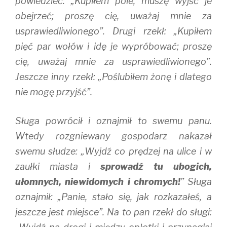
powiedzieć: „Kupiłem pole, muszę wyjść je
obejrzeć; proszę cię, uważaj mnie za
usprawiedliwionego”. Drugi rzekł: „Kupiłem
pięć par wołów i idę je wypróbować; proszę
cię, uważaj mnie za usprawiedliwionego”.
Jeszcze inny rzekł: „Poślubiłem żonę i dlatego
nie mogę przyjść”.
Sługa powrócił i oznajmił to swemu panu.
Wtedy rozgniewany gospodarz nakazał
swemu słudze: „Wyjdź co prędzej na ulice i w
zaułki miasta i
sprowadź tu ubogich,
ułomnych, niewidomych i chromych!
” Sługa
oznajmił: „Panie, stało się, jak rozkazałeś, a
jeszcze jest miejsce”. Na to pan rzekł do sługi: