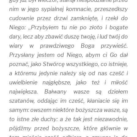
nim w jego sypialnej komnacie, przeszedłszy
cudownie przez drzwi zamknięte, i rzekł do
Niego: ,,Przybyłem tu nie po złoto i bogate
dary, lecz aby zbawić duszę twoję, i lud twój do
wiary w prawdziwego Boga przywieść.
Przysłany jestem od Niego, abym ci Go dał
poznać, jako Stwórcę wszystkiego, co istnieje,
a któremu jedynie należy się od nas cześć i
uwielbienie najgłębsze, jako też i miłość
największa. Bałwany wasze są dziełem
szatanów, oddając im cześć, kłaniacie się im
samym: owszem niektóre bożyszcza wasze, są
to istne złe duchy: a że tak jest niezawodnie,
pójdźmy przed bożyszcze, które głównie w