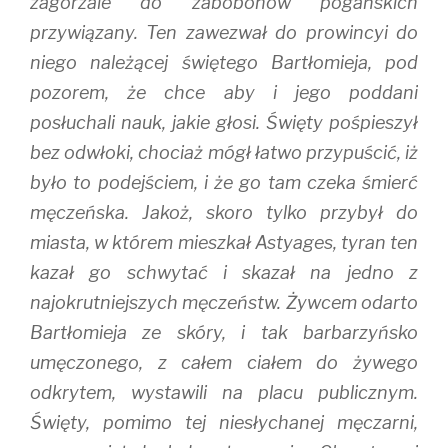
zagorzale do zabobonów pogańskich
przywiązany. Ten zawezwał do prowincyi do
niego należącej świętego Bartłomieja, pod
pozorem, że chce aby i jego poddani
posłuchali nauk, jakie głosi. Święty pośpieszył
bez odwłoki, chociaż mógł łatwo przypuścić, iż
było to podejściem, i że go tam czeka śmierć
męczeńska. Jakoż, skoro tylko przybył do
miasta, w którem mieszkał Astyages, tyran ten
kazał go schwytać i skazał na jedno z
najokrutniejszych męczeństw. Żywcem odarto
Bartłomieja ze skóry, i tak barbarzyńsko
umęczonego, z całem ciałem do żywego
odkrytem, wystawili na placu publicznym.
Święty, pomimo tej niesłychanej męczarni,