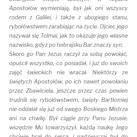
Apostołów wymieniają, był jak oni wszyscy
rodem z Galilei, i także z ubogiego stanu,
rybołówstwem zarabiając na życie. Ojciec jego
nazywał się Tolmai, jak to okazuje jego własne
nazwisko, gdyż po hebrajsku Bar znaczy syn.
Skoro go Pan Jezus raczył za sobą powołać,
opuścił wszystko, co posiadał, i już do swoich
zajęć świeckich nie wracał. Niektórzy ze
świętych Apostołów, po ich nawet powołaniu
przez Zbawiciela, jeszcze przez czas pewien
trudnili się rybołówstwem, święty Bartłomiej
nie oddalał się już od swego Boskiego Mistrza
ani na chwilę. Był ciągle przy Panu Jezusie,
wszędzie Mu towarzyszył, każdą naukę Jego
chciwie brał do serca, i nadzwyczaj był do