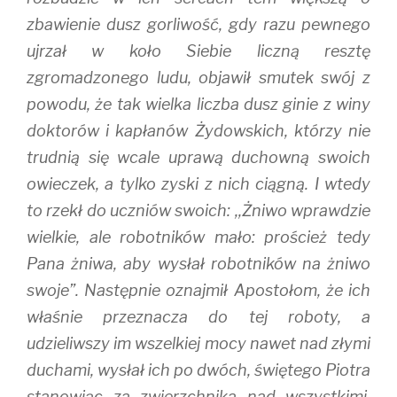
zbawienie dusz gorliwość, gdy razu pewnego
ujrzał w koło Siebie liczną resztę
zgromadzonego ludu, objawił smutek swój z
powodu, że tak wielka liczba dusz ginie z winy
doktorów i kapłanów Żydowskich, którzy nie
trudnią się wcale uprawą duchowną swoich
owieczek, a tylko zyski z nich ciągną. I wtedy
to rzekł do uczniów swoich: ,,Żniwo wprawdzie
wielkie, ale robotników mało: proścież tedy
Pana żniwa, aby wysłał robotników na żniwo
swoje”. Następnie oznajmił Apostołom, że ich
właśnie przeznacza do tej roboty, a
udzieliwszy im wszelkiej mocy nawet nad złymi
duchami, wysłał ich po dwóch, świętego Piotra
stanowiąc za zwierzchnika nad wszystkimi.