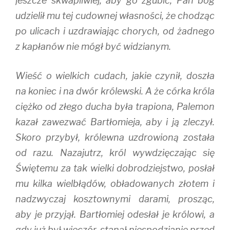
jeszcze skwapliwiej, aby go zgubić, Pan bóg
udzielił mu tej cudownej własności, że chodząc
po ulicach i uzdrawiając chorych, od żadnego
z kapłanów nie mógł być widzianym.
Wieść o wielkich cudach, jakie czynił, doszła
na koniec i na dwór królewski. A że córka króla
ciężko od złego ducha była trapiona, Palemon
kazał zawezwać Bartłomieja, aby i ją zleczył.
Skoro przybył, królewna uzdrowioną została
od razu. Nazajutrz, król wywdzięczając się
Świętemu za tak wielki dobrodziejstwo, posłał
mu kilka wielbłądów, obładowanych złotem i
nadzwyczaj kosztownymi darami, prosząc,
aby je przyjął. Bartłomiej odesłał je królowi, a
gdy już był wieczór, stanął niespodzianie przed