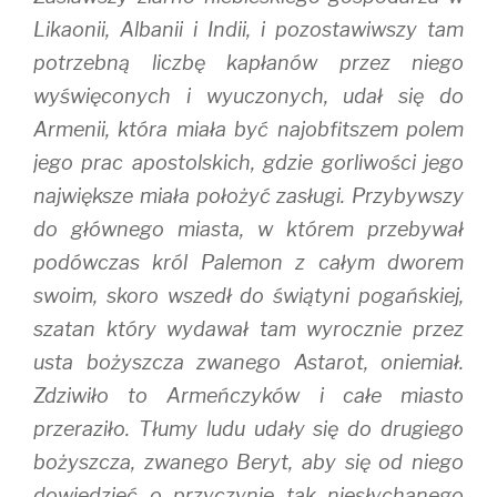
Likaonii, Albanii i Indii, i pozostawiwszy tam
potrzebną liczbę kapłanów przez niego
wyświęconych i wyuczonych, udał się do
Armenii, która miała być najobfitszem polem
jego prac apostolskich, gdzie gorliwości jego
największe miała położyć zasługi. Przybywszy
do głównego miasta, w którem przebywał
podówczas król Palemon z całym dworem
swoim, skoro wszedł do świątyni pogańskiej,
szatan który wydawał tam wyrocznie przez
usta bożyszcza zwanego Astarot, oniemiał.
Zdziwiło to Armeńczyków i całe miasto
przeraziło. Tłumy ludu udały się do drugiego
bożyszcza, zwanego Beryt, aby się od niego
dowiedzieć o przyczynie tak niesłychanego