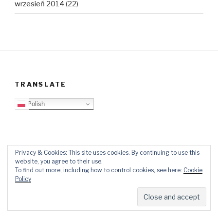
wrzesień 2014
(22)
TRANSLATE
Polish
O
Top
Ewangelizacja
Father
Video
PB
Privacy & Cookies: This site uses cookies. By continuing to use this
website, you agree to their use.
blogu
Lista
Daniel
Blog
To find out more, including how to control cookies, see here:
Cookie
Kontakt
Ślady
Policy
w
mediach
Dumnie wspierane przez WordPressa