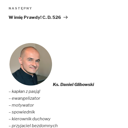
Następny
NASTĘPNY
wpis
W imię Prawdy! C. D. 526
Ks. Daniel Glibowski
– kapłan z pasją!
– ewangelizator
– motywator
– spowiednik
– kierownik duchowy
– przyjaciel bezdomnych