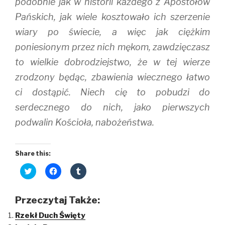
podobnie jak w historii każdego z Apostołów
Pańskich, jak wiele kosztowało ich szerzenie
wiary po świecie, a więc jak ciężkim
poniesionym przez nich mękom, zawdzięczasz
to wielkie dobrodziejstwo, że w tej wierze
zrodzony będąc, zbawienia wiecznego łatwo
ci dostąpić. Niech cię to pobudzi do
serdecznego do nich, jako pierwszych
podwalin Kościoła, nabożeństwa.
Share this:
C
C
C
l
l
l
i
i
i
c
c
c
k
k
k
Przeczytaj Także:
t
t
t
o
o
o
Rzekł Duch Święty
s
s
s
h
h
h