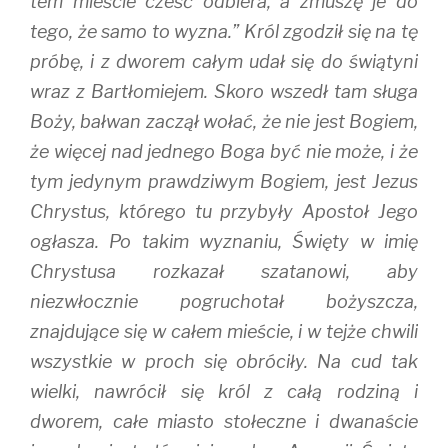
tem mieście cześć odbiera, a zmuszę je do
tego, że samo to wyzna.” Król zgodził się na tę
próbę, i z dworem całym udał się do świątyni
wraz z Bartłomiejem. Skoro wszedł tam sługa
Boży, bałwan zaczął wołać, że nie jest Bogiem,
że więcej nad jednego Boga być nie może, i że
tym jedynym prawdziwym Bogiem, jest Jezus
Chrystus, którego tu przybyły Apostoł Jego
ogłasza. Po takim wyznaniu, Święty w imię
Chrystusa rozkazał szatanowi, aby
niezwłocznie pogruchotał bożyszcza,
znajdujące się w całem mieście, i w tejże chwili
wszystkie w proch się obróciły. Na cud tak
wielki, nawrócił się król z całą rodziną i
dworem, całe miasto stołeczne i dwanaście