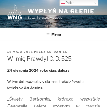
Przeskocz
Polish
do
WYPŁYŃ NA GŁĘBIĘ
treści
Zacznij prawdziwe życie!
Menu
OPUBLIKOWANE
19 MAJA 2025
PRZEZ
KS. DANIEL
W
W imię Prawdy! C. D. 525
24 sierpnia 2024 roku ciąg dalszy
W tym dniu ważne były dla mnie treści z żywotu
świętego Bartłomieja:
,,Święty Bartłomiej, którego wszystkie
Ewangelie święte szóstym w rzędzie