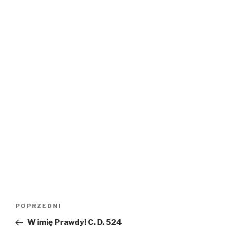
Nawigacja
Poprzedni
POPRZEDNI
wpisu
wpis
W imię Prawdy! C. D. 524