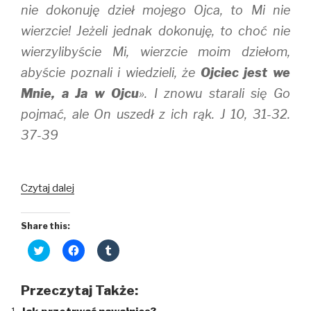
nie dokonuję dzieł mojego Ojca, to Mi nie
wierzcie! Jeżeli jednak dokonuję, to choć nie
wierzylibyście Mi, wierzcie moim dziełom,
abyście poznali i wiedzieli, że
Ojciec jest we
Mnie, a Ja w Ojcu
». I znowu starali się Go
pojmać, ale On uszedł z ich rąk. J 10, 31-32.
37-39
Miłuję
Czytaj dalej
Cię,
Panie,
Share this:
Mocy
C
C
C
moja!
l
l
l
i
i
i
c
c
c
k
k
k
Przeczytaj Także:
t
t
t
o
o
o