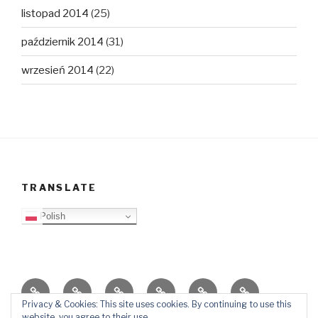
listopad 2014
(25)
październik 2014
(31)
wrzesień 2014
(22)
TRANSLATE
Polish
O
Top
Ewangelizacja
Father
Video
PB
blogu
Lista
Daniel
Blog
Privacy & Cookies: This site uses cookies. By continuing to use this
website, you agree to their use.