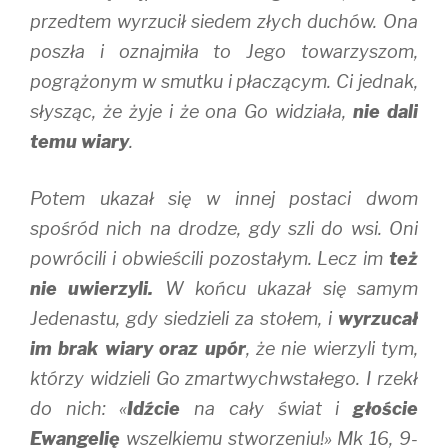
przedtem wyrzucił siedem złych duchów. Ona
poszła i oznajmiła to Jego towarzyszom,
pogrążonym w smutku i płaczącym. Ci jednak,
słysząc, że żyje i że ona Go widziała,
nie dali
temu wiary
.
Potem ukazał się w innej postaci dwom
spośród nich na drodze, gdy szli do wsi. Oni
powrócili i obwieścili pozostałym. Lecz im
też
nie uwierzyli.
W końcu ukazał się samym
Jedenastu, gdy siedzieli za stołem, i
wyrzucał
im brak wiary oraz upór
, że nie wierzyli tym,
którzy widzieli Go zmartwychwstałego. I rzekł
do nich: «
Idźcie
na cały świat i
głoście
Ewangelię
wszelkiemu stworzeniu!» Mk 16, 9-