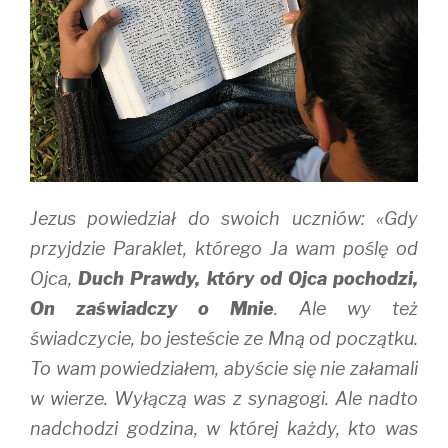
s
n
i
i
s
n
n
i
n
n
n
e
e
n
w
w
e
w
w
w
i
i
w
n
n
i
d
d
n
o
o
d
w
w
o
)
)
w
)
Jezus powiedział do swoich uczniów: «Gdy
przyjdzie Paraklet, którego Ja wam poślę od
Ojca,
Duch Prawdy, który od Ojca pochodzi,
On zaświadczy o Mnie
. Ale wy też
świadczycie, bo jesteście ze Mną od początku.
To wam powiedziałem, abyście się nie załamali
w wierze. Wyłączą was z synagogi. Ale nadto
nadchodzi godzina, w której każdy, kto was