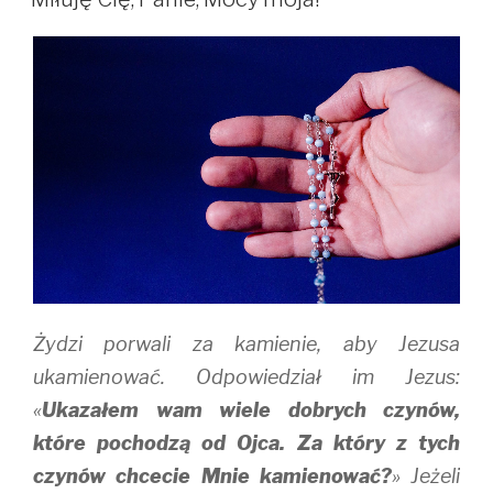
e
o
r
r
o
(
(
k
O
O
(
p
p
O
e
e
p
n
n
e
s
s
n
i
i
s
n
n
i
n
n
n
e
e
n
w
w
e
w
w
w
i
i
w
n
n
i
d
d
n
o
o
d
w
w
o
)
)
w
)
Żydzi porwali za kamienie, aby Jezusa
ukamienować. Odpowiedział im Jezus:
«
Ukazałem wam wiele dobrych czynów,
które pochodzą od Ojca. Za który z tych
czynów chcecie Mnie kamienować?
» Jeżeli