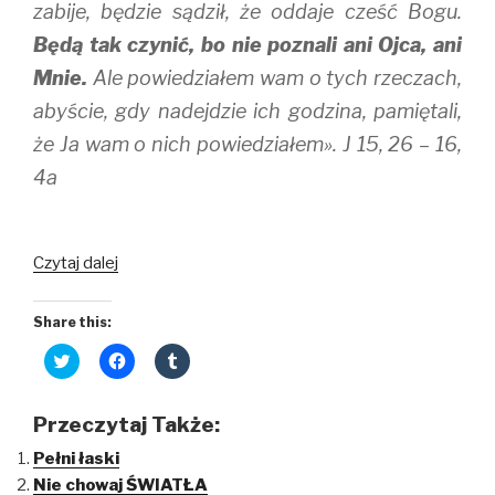
zabije, będzie sądził, że oddaje cześć Bogu.
Będą tak czynić, bo nie poznali ani Ojca, ani
Mnie.
Ale powiedziałem wam o tych rzeczach,
abyście, gdy nadejdzie ich godzina, pamiętali,
że Ja wam o nich powiedziałem». J 15, 26 – 16,
4a
Wy
Czytaj dalej
też
świadczycie
Share this:
C
C
C
l
l
l
i
i
i
c
c
c
k
k
k
Przeczytaj Także:
t
t
t
o
o
o
Pełni łaski
s
s
s
h
h
h
Nie chowaj ŚWIATŁA
a
a
a