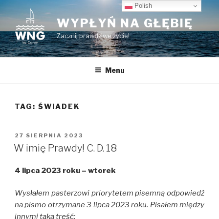
Przeskocz
Polish
do
WYPŁYŃ NA GŁĘBIĘ
treści
Zacznij prawdziwe życie!
Menu
TAG:
ŚWIADEK
OPUBLIKOWANE
27 SIERPNIA 2023
W
W imię Prawdy! C. D. 18
4 lipca 2023 roku – wtorek
Wysłałem pasterzowi priorytetem pisemną odpowiedź
na pismo otrzymane 3 lipca 2023 roku. Pisałem między
innymi taką treść: