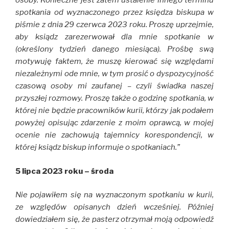
osoby. Konieczne jest zatem ustalenie innego terminu
spotkania od wyznaczonego przez księdza biskupa w
piśmie z dnia 29 czerwca 2023 roku. Proszę uprzejmie,
aby ksiądz zarezerwował dla mnie spotkanie w
(określony tydzień danego miesiąca). Prośbę swą
motywuję faktem, że muszę kierować się względami
niezależnymi ode mnie, w tym prosić o dyspozycyjność
czasową osoby mi zaufanej – czyli świadka naszej
przyszłej rozmowy. Proszę także o godzinę spotkania, w
której nie będzie pracowników kurii, którzy jak podałem
powyżej opisując zdarzenie z moim oprawcą, w mojej
ocenie nie zachowują tajemnicy korespondencji, w
której ksiądz biskup informuje o spotkaniach.”
5 lipca 2023 roku – środa
Nie pojawiłem się na wyznaczonym spotkaniu w kurii,
ze względów opisanych dzień wcześniej. Później
dowiedziałem się, że pasterz otrzymał moją odpowiedź