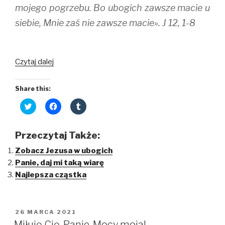
mojego pogrzebu. Bo ubogich zawsze macie u
siebie, Mnie zaś nie zawsze macie». J 12, 1-8
Niewygodni
Czytaj dalej
świadkowie
Miłości
Share this:
C
C
C
l
l
l
i
i
i
c
c
c
k
k
k
Przeczytaj Także:
t
t
t
o
o
o
Zobacz Jezusa w ubogich
s
s
s
h
h
h
Panie, daj mi taką wiarę
a
a
a
r
r
r
Najlepsza cząstka
e
e
e
o
o
o
n
n
n
T
F
T
w
a
u
i
c
m
OPUBLIKOWANE
26 MARCA 2021
t
e
b
W
t
b
l
Miłuję Cię, Panie, Mocy moja!