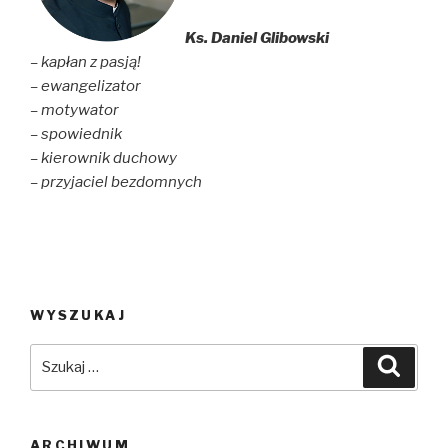
Ks. Daniel Glibowski
– kapłan z pasją!
– ewangelizator
– motywator
– spowiednik
– kierownik duchowy
– przyjaciel bezdomnych
WYSZUKAJ
Szukaj:
Szuka
ARCHIWUM