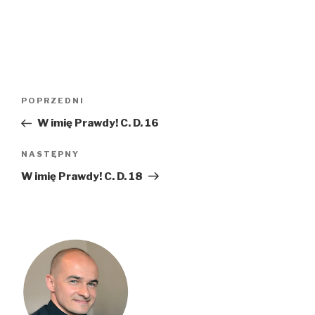
Nawigacja
Poprzedni
POPRZEDNI
wpisu
wpis
W imię Prawdy! C. D. 16
Następny
NASTĘPNY
wpis
W imię Prawdy! C. D. 18