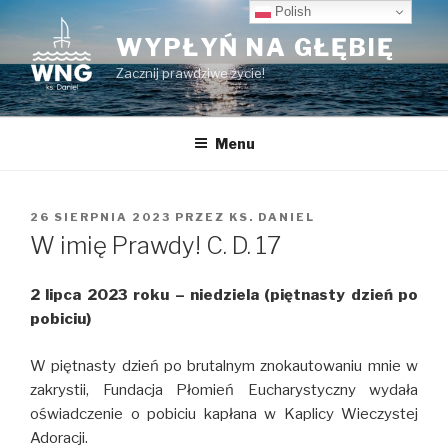
Przeskocz
Polish
do
WYPŁYŃ NA GŁĘBIĘ
treści
Zacznij prawdziwe życie!
Menu
OPUBLIKOWANE
26 SIERPNIA 2023
PRZEZ
KS. DANIEL
W
W imię Prawdy! C. D. 17
2 lipca 2023 roku – niedziela (piętnasty dzień po
pobiciu)
W piętnasty dzień po brutalnym znokautowaniu mnie w
zakrystii, Fundacja Płomień Eucharystyczny wydała
oświadczenie o pobiciu kapłana w Kaplicy Wieczystej
Adoracji.