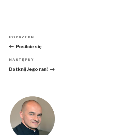
Nawigacja
Poprzedni
POPRZEDNI
wpisu
wpis
Posilcie się
Następny
NASTĘPNY
wpis
Dotknij Jego ran!