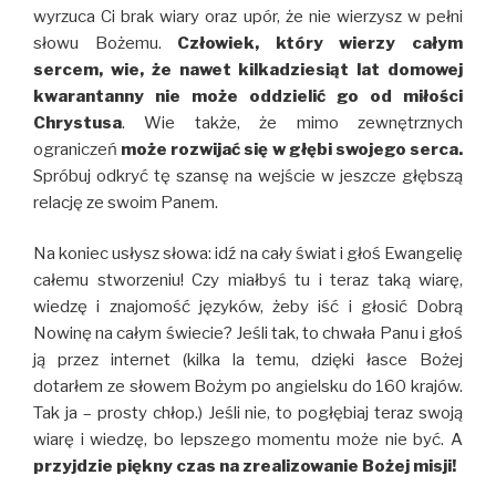
wyrzuca Ci brak wiary oraz upór, że nie wierzysz w pełni
słowu Bożemu.
Człowiek, który wierzy całym
sercem, wie, że nawet kilkadziesiąt lat domowej
kwarantanny nie może oddzielić go od miłości
Chrystusa
. Wie także, że mimo zewnętrznych
ograniczeń
może rozwijać się w głębi swojego serca.
Spróbuj odkryć tę szansę na wejście w jeszcze głębszą
relację ze swoim Panem.
Na koniec usłysz słowa: idź na cały świat i głoś Ewangelię
całemu stworzeniu! Czy miałbyś tu i teraz taką wiarę,
wiedzę i znajomość języków, żeby iść i głosić Dobrą
Nowinę na całym świecie? Jeśli tak, to chwała Panu i głoś
ją przez internet (kilka la temu, dzięki łasce Bożej
dotarłem ze słowem Bożym po angielsku do 160 krajów.
Tak ja – prosty chłop.) Jeśli nie, to pogłębiaj teraz swoją
wiarę i wiedzę, bo lepszego momentu może nie być. A
przyjdzie piękny czas na zrealizowanie Bożej misji!