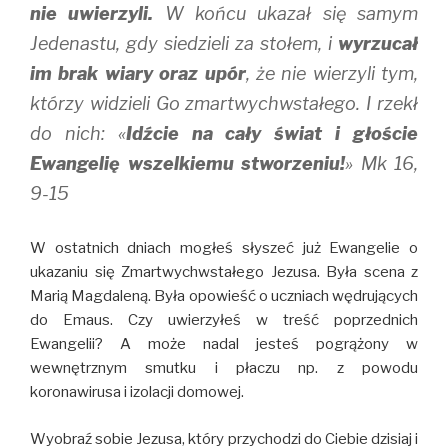
nie uwierzyli.
W końcu ukazał się samym
Jedenastu, gdy siedzieli za stołem, i
wyrzucał
im brak wiary oraz upór
, że nie wierzyli tym,
którzy widzieli Go zmartwychwstałego. I rzekł
do nich: «
Idźcie na cały świat i głoście
Ewangelię wszelkiemu stworzeniu!
» Mk 16,
9-15
W ostatnich dniach mogłeś słyszeć już Ewangelie o
ukazaniu się Zmartwychwstałego Jezusa. Była scena z
Marią Magdaleną. Była opowieść o uczniach wędrujących
do Emaus. Czy uwierzyłeś w treść poprzednich
Ewangelii? A może nadal jesteś pogrążony w
wewnętrznym smutku i płaczu np. z powodu
koronawirusa i izolacji domowej.
Wyobraź sobie Jezusa, który przychodzi do Ciebie dzisiaj i