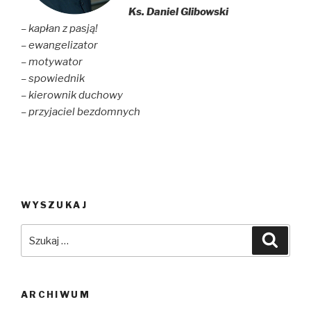
Ks. Daniel Glibowski
– kapłan z pasją!
– ewangelizator
– motywator
– spowiednik
– kierownik duchowy
– przyjaciel bezdomnych
WYSZUKAJ
Szukaj:
Szuka
ARCHIWUM