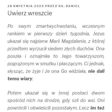
OPUBLIKOWANE
18 KWIETNIA 2020
PRZEZ
KS. DANIEL
W
Uwierz wreszcie
Po swym zmartwychwstaniu, wczesnym
rankiem w pierwszy dzień tygodnia, Jezus
ukazał się najpierw Marii Magdalenie, z której
przedtem wyrzucił siedem złych duchów. Ona
poszła i oznajmiła to Jego towarzyszom,
pogrążonym w smutku i płaczącym. Ci jednak,
słysząc, że żyje i że ona Go widziała,
nie dali
temu wiary
.
Potem ukazał się w innej postaci dwom
spośród nich na drodze, gdy szli do wsi. Oni
powrócili i obwieścili pozostałym. Lecz
im też