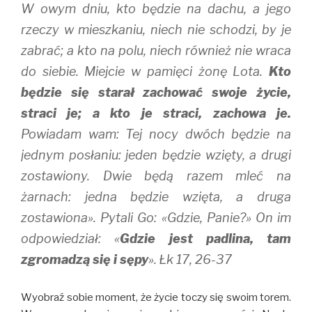
W owym dniu, kto będzie na dachu, a jego
rzeczy w mieszkaniu, niech nie schodzi, by je
zabrać; a kto na polu, niech również nie wraca
do siebie. Miejcie w pamięci żonę Lota.
Kto
będzie się starał zachować swoje życie,
straci je; a kto je straci, zachowa je.
Powiadam wam: Tej nocy dwóch będzie na
jednym posłaniu: jeden będzie wzięty, a drugi
zostawiony. Dwie będą razem mleć na
żarnach: jedna będzie wzięta, a druga
zostawiona». Pytali Go: «Gdzie, Panie?» On im
odpowiedział: «
Gdzie jest padlina, tam
zgromadzą się i sępy
». Łk 17, 26-37
Wyobraź sobie moment, że życie toczy się swoim torem.