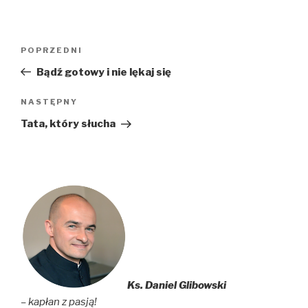
Nawigacja
Poprzedni
POPRZEDNI
wpisu
wpis
Bądź gotowy i nie lękaj się
Następny
NASTĘPNY
wpis
Tata, który słucha
Ks. Daniel Glibowski
– kapłan z pasją!