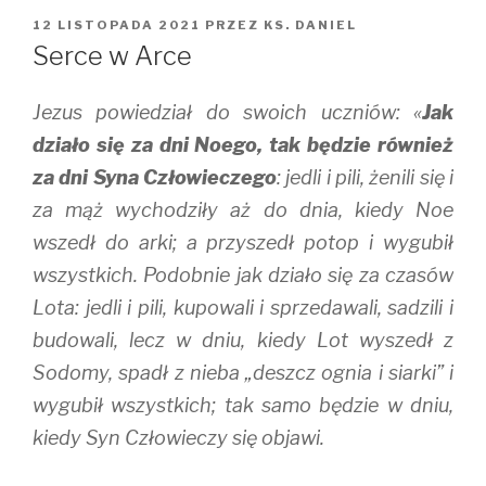
OPUBLIKOWANE
12 LISTOPADA 2021
PRZEZ
KS. DANIEL
W
Serce w Arce
Jezus powiedział do swoich uczniów: «
Jak
działo się za dni Noego, tak będzie również
za dni Syna Człowieczego
: jedli i pili, żenili się i
za mąż wychodziły aż do dnia, kiedy Noe
wszedł do arki; a przyszedł potop i wygubił
wszystkich. Podobnie jak działo się za czasów
Lota: jedli i pili, kupowali i sprzedawali, sadzili i
budowali, lecz w dniu, kiedy Lot wyszedł z
Sodomy, spadł z nieba „deszcz ognia i siarki” i
wygubił wszystkich; tak samo będzie w dniu,
kiedy Syn Człowieczy się objawi.