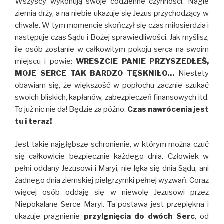
Wszyscy wykonują swoje codzienne czynności. Nagle
ziemia drży, a na niebie ukazuje się Jezus przychodzący w
chwale. W tym momencie skończył się czas miłosierdzia i
następuje czas Sądu i Bożej sprawiedliwości. Jak myślisz,
ile osób zostanie w całkowitym pokoju serca na swoim
miejscu i powie:
WRESZCIE PANIE PRZYSZEDŁEŚ,
MOJE SERCE TAK BARDZO TĘSKNIŁO…
Niestety
obawiam się, że większość w popłochu zacznie szukać
swoich bliskich, kapłanów, zabezpieczeń finansowych itd.
To już nic nie da! Będzie za późno.
Czas nawrócenia jest
tu i teraz!
Jest takie najgłębsze schronienie, w którym można czuć
się całkowicie bezpiecznie każdego dnia. Człowiek w
pełni oddany Jezusowi i Maryi, nie lęka się dnia Sądu, ani
żadnego dnia ziemskiej pielgrzymki pełnej wyzwań. Coraz
więcej osób oddaję się w niewolę Jezusowi przez
Niepokalane Serce Maryi. Ta postawa jest przepiękna i
ukazuje pragnienie
przylgnięcia do dwóch Serc
, od