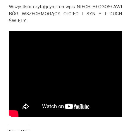
Wszystkim czytającym ten wpis NIECH BŁOGOSŁAWI
BÓG WSZECHMOGĄCY OJCIEC I SYN + I DUCH
ŚWIĘTY.