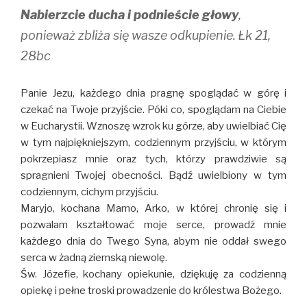
Nabierzcie ducha i podnieście głowy
,
ponieważ zbliża się wasze odkupienie. Łk 21,
28bc
Panie Jezu, każdego dnia pragnę spoglądać w górę i
czekać na Twoje przyjście. Póki co, spoglądam na Ciebie
w Eucharystii. Wznoszę wzrok ku górze, aby uwielbiać Cię
w tym najpiękniejszym, codziennym przyjściu, w którym
pokrzepiasz mnie oraz tych, którzy prawdziwie są
spragnieni Twojej obecności. Bądź uwielbiony w tym
codziennym, cichym przyjściu.
Maryjo, kochana Mamo, Arko, w której chronię się i
pozwalam kształtować moje serce, prowadź mnie
każdego dnia do Twego Syna, abym nie oddał swego
serca w żadną ziemską niewolę.
Św. Józefie, kochany opiekunie, dziękuję za codzienną
opiekę i pełne troski prowadzenie do królestwa Bożego.