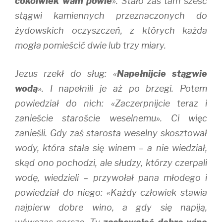
cokolwiek wam powie
». Stało zaś tam sześć
stągwi kamiennych przeznaczonych do
żydowskich oczyszczeń, z których każda
mogła pomieścić dwie lub trzy miary.
Jezus rzekł do sług: «
Napełnijcie stągwie
wodą
». I napełnili je aż po brzegi. Potem
powiedział do nich: «Zaczerpnijcie teraz i
zanieście staroście weselnemu». Ci więc
zanieśli. Gdy zaś starosta weselny skosztował
wody, która stała się winem – a nie wiedział,
skąd ono pochodzi, ale słudzy, którzy czerpali
wodę, wiedzieli – przywołał pana młodego i
powiedział do niego: «Każdy człowiek stawia
najpierw dobre wino, a gdy się napiją,