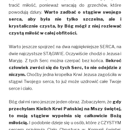
tracić miłość, ponieważ wracają do grzechów, które
powodują dziury.
Warto zadbać o stągiew swojego
serca, aby była nie tylko szczelna, ale i
krystalicznie czysta, by Bóg mógł z niej rozlewać
czystą miłość w całej obfitości.
Warto jeszcze spojrzeć na dwa najpiękniejsze SERCA, na
dwie najczystsze STĄGWIE. Oczywiście chodzi o Jezusa i
Maryję. Z tych Serc można czerpać bez końca.
Ilekroć
człowiek zwróci się do tych Serc, to nie odejdzie z
niczym.
Choćby jedna kropelka Krwi Jezusa zagościła w
stągwi Twojego serca, to już może uzdrowić całe Twoje
serce i ciało.
Bóg dał mi rano jeszcze jeden obraz. Zobaczyłem, że
gdy
przechylam Kielich Krwi Pańskiej na Mszy świętej,
to moją stągiew wypełnia się całkowicie Bożą
miłością.
I podobnie dzieje się u osób, które z CZYSTYM
sercem przyjmują Ciało Chrystusa w Komunii świętej.