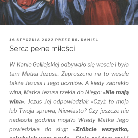
OPUBLIKOWANE
16 STYCZNIA 2022
PRZEZ
KS. DANIEL
W
Serca pełne miłości
W Kanie Galilejskiej odbywało się wesele i była
tam Matka Jezusa. Zaproszono na to wesele
także Jezusa i Jego uczniów. A kiedy zabrakło
wina, Matka Jezusa rzekła do Niego: «
Nie mają
wina
». Jezus Jej odpowiedział: «Czyż to moja
lub Twoja sprawa, Niewiasto? Czy jeszcze nie
nadeszła godzina moja?» Wtedy Matka Jego
powiedziała do sług: «
Zróbcie wszystko,