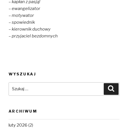
– kapłan z pasją!
– ewangelizator
– motywator
– spowiednik
– kierownik duchowy
– przyjaciel bezdomnych
WYSZUKAJ
Szukaj:
Szuka
ARCHIWUM
luty 2026
(2)