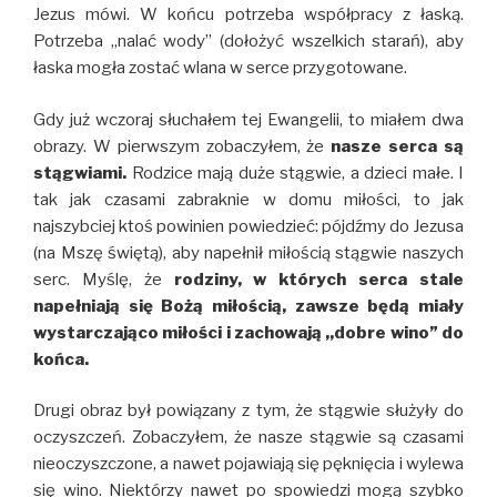
Jezus mówi. W końcu potrzeba współpracy z łaską.
Potrzeba ,,nalać wody” (dołożyć wszelkich starań), aby
łaska mogła zostać wlana w serce przygotowane.
Gdy już wczoraj słuchałem tej Ewangelii, to miałem dwa
obrazy. W pierwszym zobaczyłem, że
nasze serca są
stągwiami.
Rodzice mają duże stągwie, a dzieci małe. I
tak jak czasami zabraknie w domu miłości, to jak
najszybciej ktoś powinien powiedzieć: pójdźmy do Jezusa
(na Mszę świętą), aby napełnił miłością stągwie naszych
serc. Myślę, że
rodziny, w których serca stale
napełniają się Bożą miłością, zawsze będą miały
wystarczająco miłości i zachowają ,,dobre wino” do
końca.
Drugi obraz był powiązany z tym, że stągwie służyły do
oczyszczeń. Zobaczyłem, że nasze stągwie są czasami
nieoczyszczone, a nawet pojawiają się pęknięcia i wylewa
się wino. Niektórzy nawet po spowiedzi mogą szybko