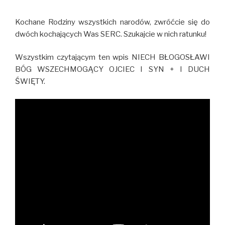
Kochane Rodziny wszystkich narodów, zwróćcie się do
dwóch kochających Was SERC. Szukajcie w nich ratunku!
Wszystkim czytającym ten wpis NIECH BŁOGOSŁAWI
BÓG WSZECHMOGĄCY OJCIEC I SYN + I DUCH
ŚWIĘTY.