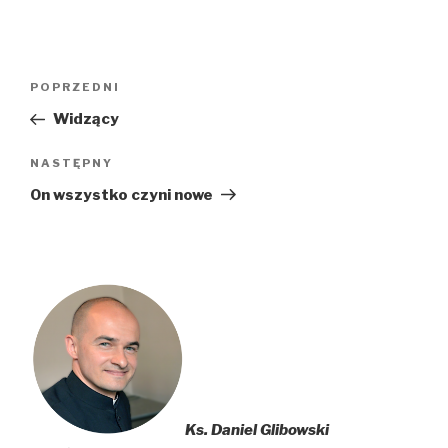
Nawigacja
Poprzedni
POPRZEDNI
wpisu
wpis
Widzący
Następny
NASTĘPNY
wpis
On wszystko czyni nowe
Ks. Daniel Glibowski