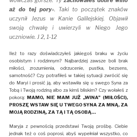
wówczas gorsze. Ty
zachowałeś dobre wino
aż do tej pory
». Taki to początek znaków
uczynił Jezus w Kanie Galilejskiej. Objawił
swoją chwałę i uwierzyli w Niego Jego
uczniowie. J 2, 1-12
Ileż to razy doświadczyłeś jakiegoś braku w życiu
osobistym i rodzinnym? Najbardziej zawsze boli brak
miłości, zrozumienia, odrzucenie, pustka, bezsens,
samotność? Czy potrafiłeś w takiej sytuacji zwrócić się
do Maryi i prosić ją, aby wstawiła się u swego Syna za
Tobą i Twoją rodziną albo za kimś bliskim? Czy wołałeś z
pokorą:
MAMO, NIE MAM JUŻ ,,WINA” (MIŁOŚCI),
PROSZĘ WSTAW SIĘ U TWEGO SYNA ZA MNĄ, ZA
MOJĄ RODZINĄ, ZA TĄ I TĄ OSOBĄ…
Maryja z pewnością przedstawi Twoją prośbę. Ciebie
jednak też o coś poprosi, abyś wypełniał wszystko, co