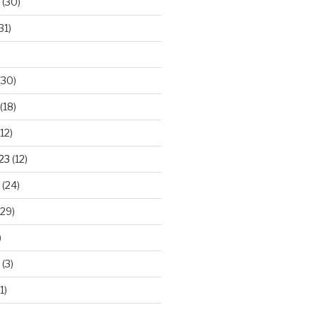
(30)
31)
(30)
(18)
12)
23
(12)
(24)
29)
)
(3)
1)