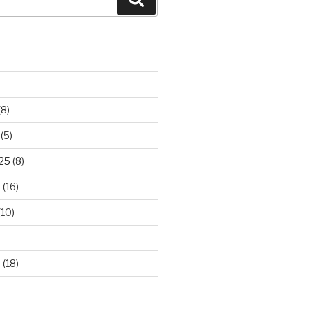
(8)
(5)
025
(8)
5
(16)
(10)
5
(18)