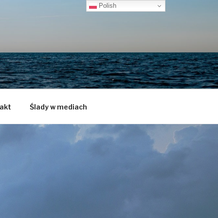
Polish
akt
Ślady w mediach