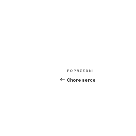
Nawigacja
Poprzedni
POPRZEDNI
wpisu
wpis
Chore serce