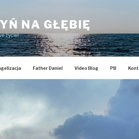
YŃ NA GŁĘBIĘ
e życie!
gelizacja
Father Daniel
Video Blog
PB
Kont