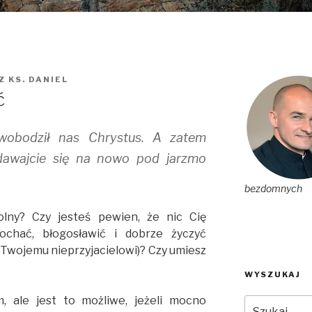
EZ
KS. DANIEL
ć
wobodził nas Chrystus. A zatem
ddawajcie się na nowo pod jarzmo
bezdomnych
lny? Czy jesteś pewien, że nic Cię
ochać, błogosławić i dobrze życzyć
Twojemu nieprzyjacielowi)? Czy umiesz
WYSZUKAJ
 ale jest to możliwe, jeżeli mocno
Szukaj: