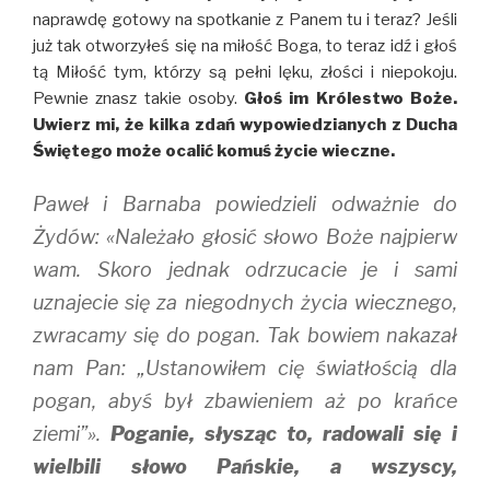
naprawdę gotowy na spotkanie z Panem tu i teraz? Jeśli
już tak otworzyłeś się na miłość Boga, to teraz idź i głoś
tą Miłość tym, którzy są pełni lęku, złości i niepokoju.
Pewnie znasz takie osoby.
Głoś im Królestwo Boże.
Uwierz mi, że kilka zdań wypowiedzianych z Ducha
Świętego może ocalić komuś życie wieczne.
Paweł i Barnaba powiedzieli odważnie do
Żydów: «Należało głosić słowo Boże najpierw
wam. Skoro jednak odrzucacie je i sami
uznajecie się za niegodnych życia wiecznego,
zwracamy się do pogan. Tak bowiem nakazał
nam Pan: „Ustanowiłem cię światłością dla
pogan, abyś był zbawieniem aż po krańce
ziemi”».
Poganie, słysząc to, radowali się i
wielbili słowo Pańskie, a wszyscy,