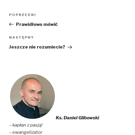
Nawigacja
Poprzedni
POPRZEDNI
wpisu
wpis
Prawidłowo mówić
Następny
NASTĘPNY
wpis
Jeszcze nie rozumiecie?
Ks. Daniel Glibowski
– kapłan z pasją!
– ewangelizator