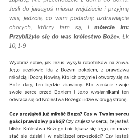
Jeśli do jakiegoś miasta wejdziecie i przyjmą
was, jedzcie, co wam podadzą; uzdrawiajcie
chorych, którzy tam są, i
mówcie im:
Przybliżyło się do was królestwo Boże
». Łk
10, 1-9
Wyobraź sobie, jak Jezus wysyła robotników na żniwa.
Jego uczniowie idą z Bożym pokojem, z prawdziwą
miłością i Dobrą Nowiną. Kto ich przyjmie i otworzy się na
Boże dary, ten będzie zbawiony. Kto zamknie swoje
swoje serce przed Bogiem i Jego wysłannikami ten
odwraca się od Królestwa Bożego i idzie w drugą stronę.
Czy przyjąłeś już miłość Boga? Czy w Twoim sercu
gości prawdziwy pokój?
Czy czujesz w sercu, że jesteś
blisko Królestwa Bożego i nie lękasz się tego, co może
stać się dzisiaj i w najbliższej przyszłości? Czy jesteś