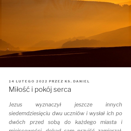
OPUBLIKOWANE
14 LUTEGO 2022
PRZEZ
KS. DANIEL
W
Miłość i pokój serca
Jezus wyznaczył jeszcze innych
siedemdziesięciu dwu uczniów i wysłał ich po
dwóch przed sobą do każdego miasta i
miejscowości, dokąd sam przyjść zamierzał.