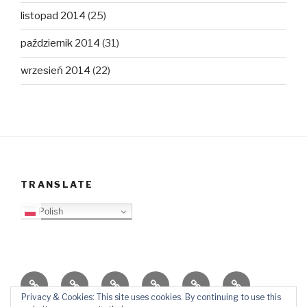
listopad 2014
(25)
październik 2014
(31)
wrzesień 2014
(22)
TRANSLATE
Polish
O
Top
Ewangelizacja
Father
Video
PB
blogu
Lista
Daniel
Blog
Privacy & Cookies: This site uses cookies. By continuing to use this