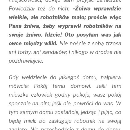
Powiedział też do nich: «
Żniwo wprawdzie
wielkie, ale robotników mało; proście więc
Pana żniwa, żeby wyprawił robotników na
swoje żniwo. Idźcie! Oto posyłam was jak
owce między wilki.
Nie noście z sobą trzosa
ani torby, ani sandałów; i nikogo w drodze nie
pozdrawiajcie.
Gdy wejdziecie do jakiegoś domu, najpierw
mówcie: Pokój temu domowi. Jeśli tam
mieszka człowiek godny pokoju, wasz pokój
spocznie na nim; jeśli nie, powróci do was. W
tym samym domu zostańcie, jedząc i pijąc, co
będą mieli: bo zasługuje robotnik na swoją
zapłatę. Nie przechodźcie z domu do domu.