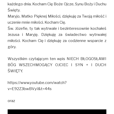
każdego dnia. Kocham Cię Boże Ojcze, Synu Boży i Duchu
Święty.
Maryjo, Matko Pięknej Miłości, dziękuję za Twoją miłość i
uczenie mnie miłości. Kocham Cię.
Św. Józefie, ty tak wytrwale i bezinteresownie kochałeś
Jezusa i Maryję. Dziękuję za świadectwo wytrwałej
miłości. Kocham Cię i dziękuję za codzienne wsparcie z
góry.
Wszystkim czytającym ten wpis NIECH BŁOGOSŁAWI
BÓG WSZECHMOGĄCY OJCIEC I SYN + I DUCH
ŚWIĘTY.
https://www.youtube.com/watch?
v=E92Z3bwBVyI&t=44s
oraz