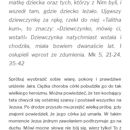
matkę dziecka oraz tych, którzy z Nim byli, i
wszedł tam, gdzie dziecko leżało. Ująwszy
dziewczynkę za rękę, rzekł do niej: «Talitha
kum», to znaczy: «Dziewczynko, mówię ci,
wstań!» Dziewczynka natychmiast wstała i
chodziła, miała bowiem dwanaście lat. I
osłupieli wprost ze zdumienia. Mk 5, 21-24.
35-42
Spróbuj wyobrazić sobie wiarę, pokorę i prawdziwe
uniżenie Jaira. Ciężka choroba córki pobudziła go do tak
wielkiego heroizmu. Można powiedzieć, że ten kochający
tata chwycił się ostatniej szansy i postawił wszystko na
Jezusa. Po drodze przyszło mu przejść wielką próbę, gdy
znajomi powiedzieli, że jego córka już umarła. W takim
momencie Jezus jednym zawołaniem podtrzymuje go na
duchu. Mówi mocne słowa: nie bój się, wierz tylko! To z