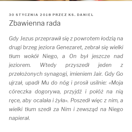
OPUBLIKOWANE
30 STYCZNIA 2018
PRZEZ
KS. DANIEL
W
Zbawienna rada
Gdy Jezus przeprawił się z powrotem łodzią na
drugi brzeg jeziora Genezaret, zebrał się wielki
tłum wokół Niego, a On był jeszcze nad
jeziorem. Wtedy przyszedł jeden z
przełożonych synagogi, imieniem Jair. Gdy Go
ujrzał, upadł Mu do nóg i prosił usilnie: «Moja
córeczka dogorywa, przyjdź i połóż na nią
ręce, aby ocalała i żyła». Poszedł więc z nim, a
wielki tłum szedł za Nim i zewsząd na Niego
napierał.