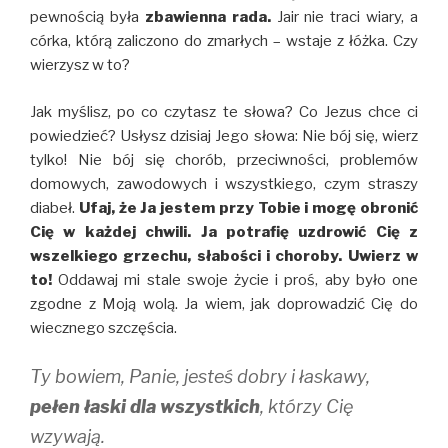
pewnością była
zbawienna rada.
Jair nie traci wiary, a
córka, którą zaliczono do zmarłych – wstaje z łóżka. Czy
wierzysz w to?
Jak myślisz, po co czytasz te słowa? Co Jezus chce ci
powiedzieć? Usłysz dzisiaj Jego słowa: Nie bój się, wierz
tylko! Nie bój się chorób, przeciwności, problemów
domowych, zawodowych i wszystkiego, czym straszy
diabeł.
Ufaj, że Ja jestem przy Tobie i mogę obronić
Cię w każdej chwili. Ja potrafię uzdrowić Cię z
wszelkiego grzechu, słabości i choroby. Uwierz w
to!
Oddawaj mi stale swoje życie i proś, aby było one
zgodne z Moją wolą. Ja wiem, jak doprowadzić Cię do
wiecznego szczęścia.
Ty bowiem, Panie, jesteś dobry i łaskawy,
pełen łaski dla wszystkich
, którzy Cię
wzywają.