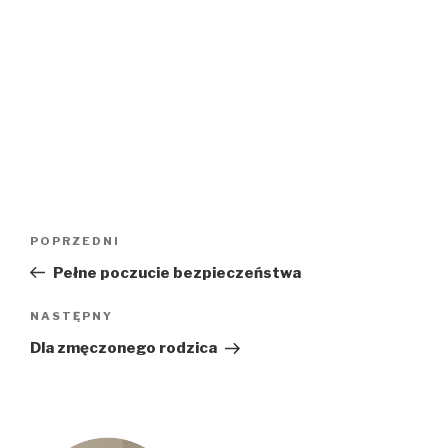
Nawigacja
Poprzedni
POPRZEDNI
wpisu
wpis
Pełne poczucie bezpieczeństwa
Następny
NASTĘPNY
wpis
Dla zmęczonego rodzica