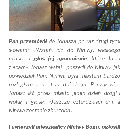
Pan przemówił
do Jonasza po raz drugi tymi
słowami: «Wstań, idź do Niniwy, wielkiego
miasta, i
głoś jej upomnienie
, które Ja ci
zlecam». Jonasz wstał i poszedł do Niniwy, jak
powiedział Pan. Niniwa była miastem bardzo
rozległym – na trzy dni drogi. Począł więc
Jonasz iść przez miasto jeden dzień drogi i
wołał, i głosił: «Jeszcze czterdzieści dni, a
Niniwa zostanie zburzona».
I uwierzyli mieszkańcy Niniwy Bogu, ogłosili