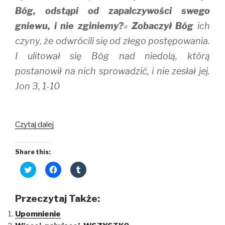
Bóg, odstąpi od zapalczywości swego
gniewu, i nie zginiemy?
»
Zobaczył Bóg
ich
czyny, że odwrócili się od złego postępowania.
I ulitował się Bóg nad niedolą, którą
postanowił na nich sprowadzić, i nie zesłał jej.
Jon 3, 1-10
Pan
Czytaj dalej
przemówił
Share this:
C
C
C
l
l
l
i
i
i
c
c
c
k
k
k
Przeczytaj Także:
t
t
t
o
o
o
Upomnienie
s
s
s
h
h
h