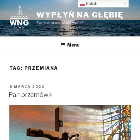
Przeskocz
Polish
do
WYPŁYŃ NA GŁĘBIĘ
treści
Zacznij prawdziwe życie!
Menu
TAG:
PRZEMIANA
OPUBLIKOWANE
9 MARCA 2022
W
Pan przemówił