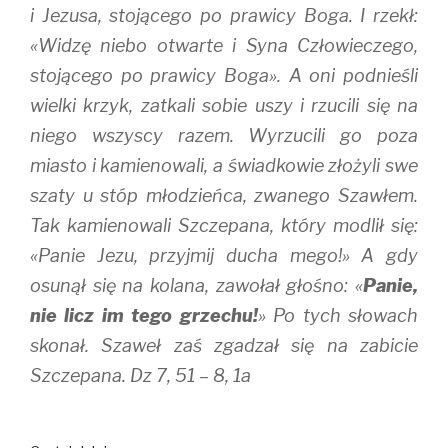
i Jezusa, stojącego po prawicy Boga. I rzekł:
«Widzę niebo otwarte i Syna Człowieczego,
stojącego po prawicy Boga». A oni podnieśli
wielki krzyk, zatkali sobie uszy i rzucili się na
niego wszyscy razem. Wyrzucili go poza
miasto i kamienowali, a świadkowie złożyli swe
szaty u stóp młodzieńca, zwanego Szawłem.
Tak kamienowali Szczepana, który modlił się:
«Panie Jezu, przyjmij ducha mego!» A gdy
osunął się na kolana, zawołał głośno: «
Panie,
nie licz im tego grzechu!
» Po tych słowach
skonał. Szaweł zaś zgadzał się na zabicie
Szczepana. Dz 7, 51 – 8, 1a