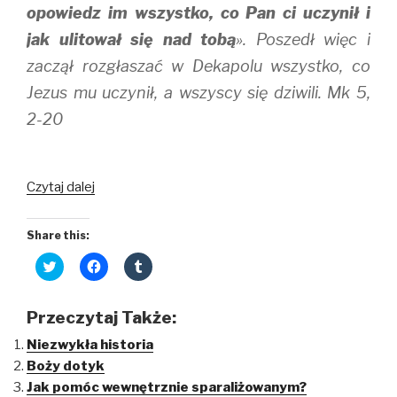
opowiedz im wszystko, co Pan ci uczynił i
jak ulitował się nad tobą
». Poszedł więc i
zaczął rozgłaszać w Dekapolu wszystko, co
Jezus mu uczynił, a wszyscy się dziwili. Mk 5,
2-20
Porażka
Czytaj dalej
dwóch
tysięcy
Share this:
demonów
C
C
C
l
l
l
i
i
i
c
c
c
k
k
k
Przeczytaj Także:
t
t
t
o
o
o
Niezwykła historia
s
s
s
h
h
h
Boży dotyk
a
a
a
r
r
r
Jak pomóc wewnętrznie sparaliżowanym?
e
e
e