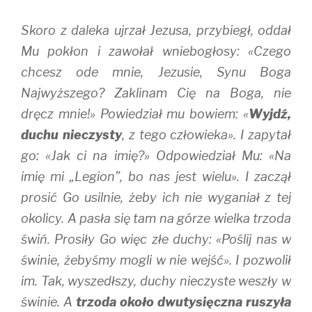
Skoro z daleka ujrzał Jezusa, przybiegł, oddał
Mu pokłon i zawołał wniebogłosy: «Czego
chcesz ode mnie, Jezusie, Synu Boga
Najwyższego? Zaklinam Cię na Boga, nie
dręcz mnie!» Powiedział mu bowiem: «
Wyjdź,
duchu nieczysty
, z tego człowieka». I zapytał
go: «Jak ci na imię?» Odpowiedział Mu: «Na
imię mi „Legion”, bo nas jest wielu». I zaczął
prosić Go usilnie, żeby ich nie wyganiał z tej
okolicy. A pasła się tam na górze wielka trzoda
świń. Prosiły Go więc złe duchy: «Poślij nas w
świnie, żebyśmy mogli w nie wejść». I pozwolił
im. Tak, wyszedłszy, duchy nieczyste weszły w
świnie. A
trzoda około dwutysięczna ruszyła