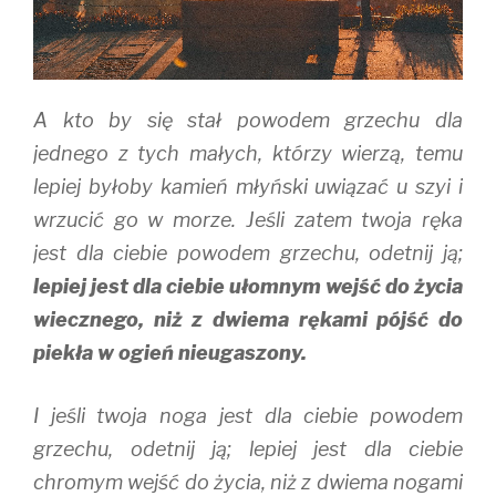
d
n
o
o
d
w
w
o
)
)
w
)
A kto by się stał powodem grzechu dla
jednego z tych małych, którzy wierzą, temu
lepiej byłoby kamień młyński uwiązać u szyi i
wrzucić go w morze. Jeśli zatem twoja ręka
jest dla ciebie powodem grzechu, odetnij ją;
lepiej jest dla ciebie ułomnym wejść do życia
wiecznego, niż z dwiema rękami pójść do
piekła w ogień nieugaszony.
I jeśli twoja noga jest dla ciebie powodem
grzechu, odetnij ją; lepiej jest dla ciebie
chromym wejść do życia, niż z dwiema nogami