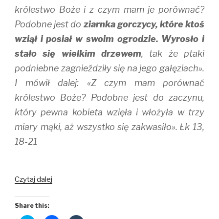
królestwo Boże i z czym mam je porównać?
Podobne jest do
ziarnka gorczycy, które ktoś
wziął i posiał w swoim ogrodzie. Wyrosło i
stało się wielkim drzewem
, tak że ptaki
podniebne zagnieździły się na jego gałęziach».
I mówił dalej: «Z czym mam porównać
królestwo Boże? Podobne jest do zaczynu,
który pewna kobieta wzięła i włożyła w trzy
miary mąki, aż wszystko się zakwasiło». Łk 13,
18-21
Ziarno
Czytaj dalej
i
zaczyn
Share this: