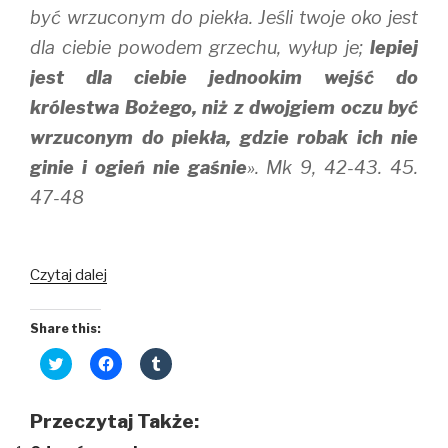
być wrzuconym do piekła. Jeśli twoje oko jest
dla ciebie powodem grzechu, wyłup je;
lepiej
jest dla ciebie jednookim wejść do
królestwa Bożego, niż z dwojgiem oczu być
wrzuconym do piekła, gdzie robak ich nie
ginie i ogień nie gaśnie
». Mk 9, 42-43. 45.
47-48
Ukryte
Czytaj dalej
błędy
Share this:
C
C
C
l
l
l
i
i
i
c
c
c
k
k
k
Przeczytaj Także:
t
t
t
o
o
o