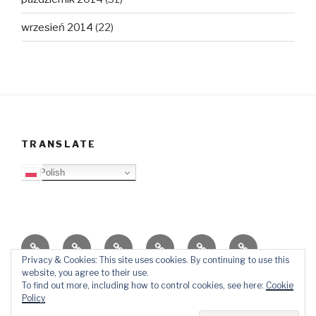
wrzesień 2014
(22)
TRANSLATE
Polish
O
Top
Ewangelizacja
Father
Video
PB
blogu
Lista
Daniel
Blog
Privacy & Cookies: This site uses cookies. By continuing to use this
website, you agree to their use.
Kontakt
Ślady
To find out more, including how to control cookies, see here:
Cookie
w
Policy
mediach