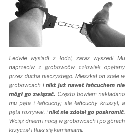
n
i
n
n
n
e
e
n
w
w
e
w
w
w
i
i
w
n
n
i
d
d
n
o
o
d
w
w
o
)
)
w
)
Ledwie wysiadł z łodzi, zaraz wyszedł Mu
naprzeciw z grobowców człowiek opętany
przez ducha nieczystego. Mieszkał on stale w
grobowcach i
nikt już nawet łańcuchem nie
mógł go związać.
Często bowiem nakładano
mu pęta i łańcuchy; ale łańcuchy kruszył, a
pęta rozrywał, i
nikt nie zdołał go poskromić
.
Wciąż dniem i nocą w grobowcach i po górach
krzyczał i tłukł się kamieniami.