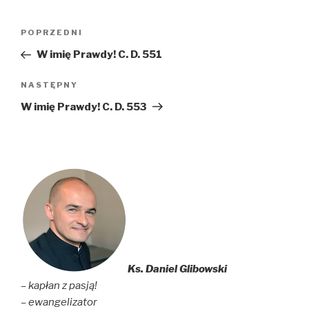
Nawigacja
Poprzedni
POPRZEDNI
wpisu
wpis
W imię Prawdy! C. D. 551
Następny
NASTĘPNY
wpis
W imię Prawdy! C. D. 553
Ks. Daniel Glibowski
– kapłan z pasją!
– ewangelizator