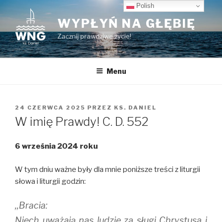
Przeskocz
Polish
do
WYPŁYŃ NA GŁĘBIĘ
treści
Zacznij prawdziwe życie!
Menu
OPUBLIKOWANE
24 CZERWCA 2025
PRZEZ
KS. DANIEL
W
W imię Prawdy! C. D. 552
6 września 2024 roku
W tym dniu ważne były dla mnie poniższe treści z liturgii
słowa i liturgii godzin:
,,Bracia:
Niech uważają nas ludzie za sługi Chrystusa i