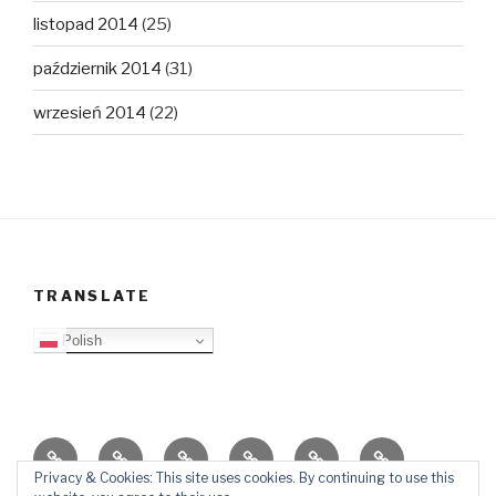
listopad 2014
(25)
październik 2014
(31)
wrzesień 2014
(22)
TRANSLATE
Polish
O
Top
Ewangelizacja
Father
Video
PB
blogu
Lista
Daniel
Blog
Privacy & Cookies: This site uses cookies. By continuing to use this