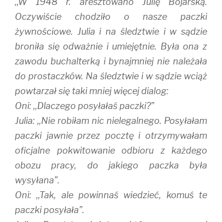
,,W 1948 r. aresztowano Julię Bojarską.
Oczywiście chodziło o nasze paczki
żywnościowe. Julia i na śledztwie i w sądzie
broniła się odważnie i umiejętnie. Była ona z
zawodu buchalterką i bynajmniej nie należała
do prostaczków. Na śledztwie i w sądzie wciąż
powtarzał się taki mniej więcej dialog:
Oni: ,,Dlaczego posyłałaś paczki?”
Julia: ,,Nie robiłam nic nielegalnego. Posyłałam
paczki jawnie przez pocztę i otrzymywałam
oficjalne pokwitowanie odbioru z każdego
obozu pracy, do jakiego paczka była
wysyłana”.
Oni: ,,Tak, ale powinnaś wiedzieć, komuś te
paczki posyłała”.