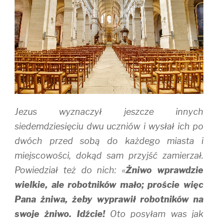
n
e
s
s
n
i
i
s
n
n
i
n
n
n
e
e
n
w
w
e
w
w
w
i
i
w
n
n
i
d
d
n
o
o
d
w
w
o
)
)
w
)
Jezus wyznaczył jeszcze innych
siedemdziesięciu dwu uczniów i wysłał ich po
dwóch przed sobą do każdego miasta i
miejscowości, dokąd sam przyjść zamierzał.
Powiedział też do nich: «
Żniwo wprawdzie
wielkie, ale robotników mało; proście więc
Pana żniwa, żeby wyprawił robotników na
swoje żniwo. Idźcie!
Oto posyłam was jak