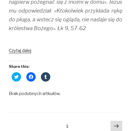
najpierw pożegnać się z moimi w domu». Jezus
mu odpowiedział: «Ktokolwiek przykłada rękę
do pługa, a wstecz się ogląda, nie nadaje się do
królestwa Bożego». Łk 9, 57-62
Ziemski
Czytaj dalej
tułacz
Share this:
C
C
C
l
l
l
i
i
i
c
c
c
k
k
k
Brak podobnych artkułów.
t
t
t
o
o
o
s
s
s
h
h
h
a
a
a
r
r
r
e
e
e
o
o
o
Nawigacja
Nast
n
n
n
strona
1
T
F
T