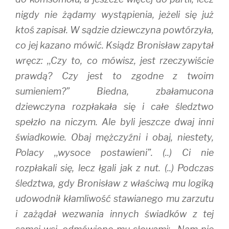
nigdy nie żądamy wystąpienia, jeżeli się już
ktoś zapisał. W sądzie dziewczyna powtórzyła,
co jej kazano mówić. Ksiądz Bronisław zapytał
wręcz: ,,Czy to, co mówisz, jest rzeczywiście
prawdą? Czy jest to zgodne z twoim
sumieniem?” Biedna, zbałamucona
dziewczyna rozpłakała się i całe śledztwo
spełzło na niczym. Ale byli jeszcze dwaj inni
świadkowie. Obaj mężczyźni i obaj, niestety,
Polacy ,,wysoce postawieni”. (..) Ci nie
rozpłakali się, lecz łgali jak z nut. (..) Podczas
śledztwa, gdy Bronisław z właściwą mu logiką
udowodnił kłamliwość stawianego mu zarzutu
i zażądał wezwania innych świadków z tej