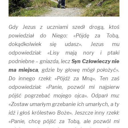
d
n
o
o
d
w
w
o
)
)
w
)
Gdy Jezus z uczniami szedł drogą, ktoś
powiedział do Niego: «Pójdę za Tobą,
dokądkolwiek się udasz». Jezus mu
odpowiedział: «Lisy mają nory i ptaki
podniebne – gniazda, lecz
Syn Człowieczy nie
ma miejsca
, gdzie by głowę mógł położyć».
Do innego rzekł: «Pójdź za Mną». Ten zaś
odpowiedział: «Panie, pozwól mi najpierw
pójść pogrzebać mojego ojca». Odparł mu:
«Zostaw umarłym grzebanie ich umarłych, a ty
idź i głoś królestwo Boże». Jeszcze inny rzekł:
«Panie, chcę pójść za Tobą, ale pozwól mi