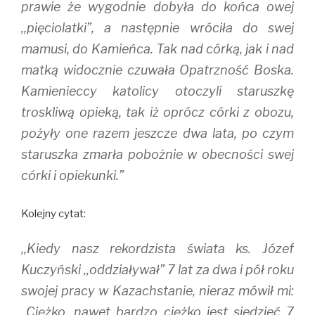
prawie że wygodnie dobyła do końca owej
,,pięciolatki”, a następnie wróciła do swej
mamusi, do Kamieńca. Tak nad córką, jak i nad
matką widocznie czuwała Opatrzność Boska.
Kamienieccy katolicy otoczyli staruszkę
troskliwą opieką, tak iż oprócz córki z obozu,
pożyły one razem jeszcze dwa lata, po czym
staruszka zmarła pobożnie w obecności swej
córki i opiekunki.”
Kolejny cytat:
,,Kiedy nasz rekordzista świata ks. Józef
Kuczyński ,,oddziaływał” 7 lat za dwa i pół roku
swojej pracy w Kazachstanie, nieraz mówił mi:
,,Ciężko, nawet bardzo ciężko jest siedzieć 7