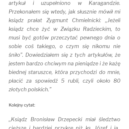
artykuł i uzupełniono w Karagandzie.
Przekonałem się wtedy, jak słusznie mówił mi
ksiądz prałat Zygmunt Chmielnicki: ,,Jeżeli
ksiądz chce żyć w Związku Radzieckim, to
musi być gotów przeczytać pewnego dnia o
sobie coś takiego, o czym się nikomu nie
śniło”. Dowiedziałem się z tych artykułów, że
jestem bardzo chciwym na pieniądze i że każę
biednej staruszce, która przychodzi do mnie,
płacić za spowiedź 5 rubli, czyli około 80
złotych polskich.”
Kolejny cytat:
,,Ksiądz Bronisław Drzepecki miał śledztwo
cięższe i bardziej przykre niż ks. Józef i ja.,