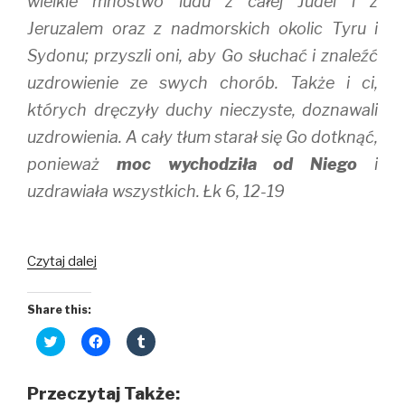
wielkie mnóstwo ludu z całej Judei i z
Jeruzalem oraz z nadmorskich okolic Tyru i
Sydonu; przyszli oni, aby Go słuchać i znaleźć
uzdrowienie ze swych chorób. Także i ci,
których dręczyły duchy nieczyste, doznawali
uzdrowienia. A cały tłum starał się Go dotknąć,
ponieważ
moc wychodziła od Niego
i
uzdrawiała wszystkich. Łk 6, 12-19
Posłani
Czytaj dalej
Share this:
C
C
C
l
l
l
i
i
i
c
c
c
k
k
k
Przeczytaj Także:
t
t
t