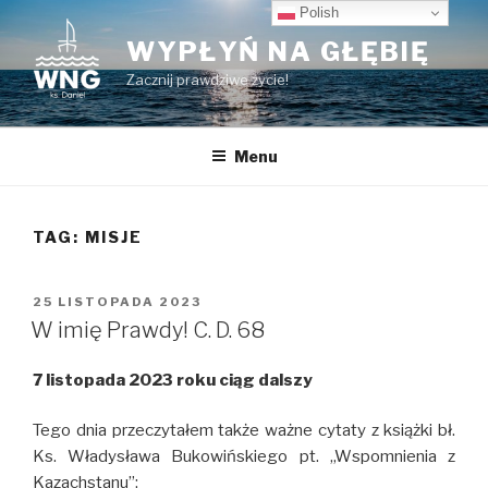
Przeskocz
Polish
do
WYPŁYŃ NA GŁĘBIĘ
treści
Zacznij prawdziwe życie!
Menu
TAG:
MISJE
OPUBLIKOWANE
25 LISTOPADA 2023
W
W imię Prawdy! C. D. 68
7 listopada 2023 roku ciąg dalszy
Tego dnia przeczytałem także ważne cytaty z książki bł.
Ks. Władysława Bukowińskiego pt. ,,Wspomnienia z
Kazachstanu”: