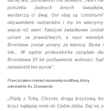
samej wsi, odmówiono mu słowami: ,,Nam nie
potrzeba żadnych innych świadków,
wystarczą ci dwaj. Oni obaj są ‘czestnymi’
obywatelami radzieckimi i my im wierzymy
więcej niż wam’. Fałszywi świadkowie zostali
uznani za prawdziwych, a nasz weredyk
Bronisław został uznany za kłamcę. Bywa i
tak… W sądzie prokuratorka zażądała dla
Bronisława 10 lat pozbawienia wolności. Sąd
zatwierdził ten wyrok”.
Przeczytałem również niezwykłą modlitwę, którą
odmówił bł. Ks. Drzewiecki:
,,Pójdę z Tobą, Chryste, drogą krzyżową, bo
krzyż najlepiej mnie do Ciebie zbliża. Daj mi, o