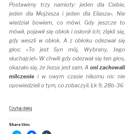
Postawimy trzy namioty: jeden dla Ciebie,
jeden dla Mojżesza i jeden dla Eliasza». Nie
wiedział bowiem, co mówi. Gdy jeszcze to
mówił, pojawił się obłok i osłonił ich; zlękli się,
gdy weszli w obłok. A z obłoku odezwał się
głos: «To jest Syn mój, Wybrany, Jego
słuchajcie!» W chwili gdy odezwał się ten głos,
okazało się, że Jezus jest sam. A
oni zachowali
milczenie
i w owym czasie nikomu nic nie
opowiedzieli o tym, co zobaczyli. Łk 9, 28b-36
Mówić,
Czytaj dalej
czy
milczeć?
Share this: