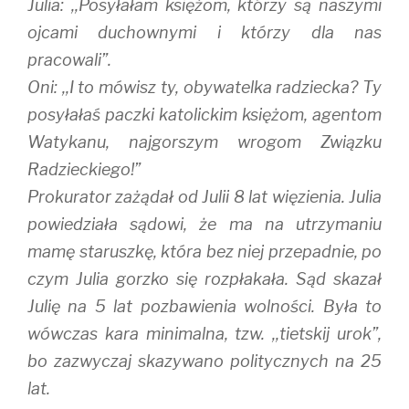
Julia: ,,Posyłałam księżom, którzy są naszymi
ojcami duchownymi i którzy dla nas
pracowali”.
Oni: ,,I to mówisz ty, obywatelka radziecka? Ty
posyłałaś paczki katolickim księżom, agentom
Watykanu, najgorszym wrogom Związku
Radzieckiego!”
Prokurator zażądał od Julii 8 lat więzienia. Julia
powiedziała sądowi, że ma na utrzymaniu
mamę staruszkę, która bez niej przepadnie, po
czym Julia gorzko się rozpłakała. Sąd skazał
Julię na 5 lat pozbawienia wolności. Była to
wówczas kara minimalna, tzw. ,,tietskij urok”,
bo zazwyczaj skazywano politycznych na 25
lat.