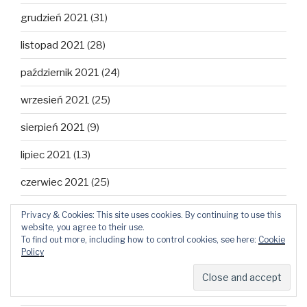
grudzień 2021
(31)
listopad 2021
(28)
październik 2021
(24)
wrzesień 2021
(25)
sierpień 2021
(9)
lipiec 2021
(13)
czerwiec 2021
(25)
maj 2021
(27)
Privacy & Cookies: This site uses cookies. By continuing to use this
website, you agree to their use.
kwiecień 2021
(29)
To find out more, including how to control cookies, see here:
Cookie
Policy
marzec 2021
(28)
luty 2021
(26)