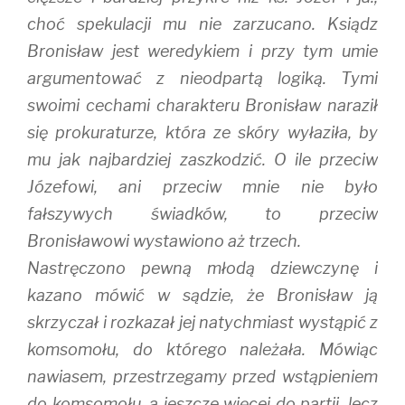
choć spekulacji mu nie zarzucano. Ksiądz
Bronisław jest weredykiem i przy tym umie
argumentować z nieodpartą logiką. Tymi
swoimi cechami charakteru Bronisław naraził
się prokuraturze, która ze skóry wyłaziła, by
mu jak najbardziej zaszkodzić. O ile przeciw
Józefowi, ani przeciw mnie nie było
fałszywych świadków, to przeciw
Bronisławowi wystawiono aż trzech.
Nastręczono pewną młodą dziewczynę i
kazano mówić w sądzie, że Bronisław ją
skrzyczał i rozkazał jej natychmiast wystąpić z
komsomołu, do którego należała. Mówiąc
nawiasem, przestrzegamy przed wstąpieniem
do komsomołu, a jeszcze więcej do partii, lecz