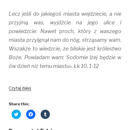
Lecz jeśli do jakiegoś miasta wejdziecie, a nie
przyjmą was, wyjdźcie na jego ulice i
powiedzcie: Nawet proch, który z waszego
miasta przylgnął nam do nóg, strząsamy wam.
Wszakże to wiedzcie, że bliskie jest królestwo
Boże. Powiadam wam: Sodomie lżej będzie w
ów dzień niż temu miastu». Łk 10, 1-12
Robotników
Czytaj dalej
mało
Share this:
C
C
C
l
l
l
i
i
i
c
c
c
k
k
k