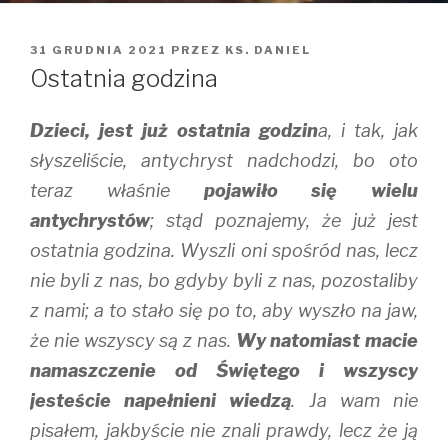
OPUBLIKOWANE
31 GRUDNIA 2021
PRZEZ
KS. DANIEL
W
Ostatnia godzina
Dzieci, jest już ostatnia godzin
a, i tak, jak
słyszeliście, antychryst nadchodzi, bo oto
teraz właśnie
pojawiło się wielu
antychrystów
; stąd poznajemy, że już jest
ostatnia godzina. Wyszli oni spośród nas, lecz
nie byli z nas, bo gdyby byli z nas, pozostaliby
z nami; a to stało się po to, aby wyszło na jaw,
że nie wszyscy są z nas.
Wy natomiast macie
namaszczenie od Świętego i wszyscy
jesteście napełnieni wiedzą
. Ja wam nie
pisałem, jakbyście nie znali prawdy, lecz że ją