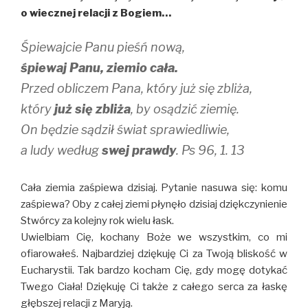
o wiecznej relacji z Bogiem…
Śpiewajcie Panu pieśń nową,
śpiewaj Panu, ziemio cała.
Przed obliczem Pana, który już się zbliża,
który
już się zbliża
, by osądzić ziemię.
On będzie sądził świat sprawiedliwie,
a ludy według
swej prawdy
. Ps 96, 1. 13
Cała ziemia zaśpiewa dzisiaj. Pytanie nasuwa się: komu
zaśpiewa? Oby z całej ziemi płynęło dzisiaj dziękczynienie
Stwórcy za kolejny rok wielu łask.
Uwielbiam Cię, kochany Boże we wszystkim, co mi
ofiarowałeś. Najbardziej dziękuję Ci za Twoją bliskość w
Eucharystii. Tak bardzo kocham Cię, gdy mogę dotykać
Twego Ciała! Dziękuję Ci także z całego serca za łaskę
głębszej relacji z Maryją.