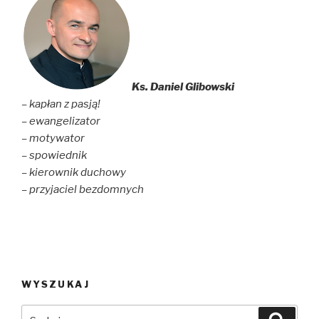
Ks. Daniel Glibowski
– kapłan z pasją!
– ewangelizator
– motywator
– spowiednik
– kierownik duchowy
– przyjaciel bezdomnych
WYSZUKAJ
Szukaj:
Szuka