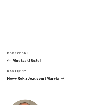
Nawigacja
Poprzedni
POPRZEDNI
wpisu
wpis
Moc łaski Bożej
Następny
NASTĘPNY
wpis
Nowy Rok z Jezusem i Maryją