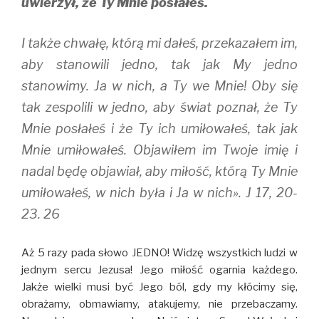
uwierzył, że Ty Mnie posłałeś.
I także chwałę, którą mi dałeś, przekazałem im,
aby stanowili jedno, tak jak My jedno
stanowimy. Ja w nich, a Ty we Mnie! Oby się
tak zespolili w jedno, aby świat poznał, że Ty
Mnie posłałeś i że Ty ich umiłowałeś, tak jak
Mnie umiłowałeś. Objawiłem im Twoje imię i
nadal będę objawiał, aby miłość, którą Ty Mnie
umiłowałeś, w nich była i Ja w nich». J 17, 20-
23. 26
Aż 5 razy pada słowo JEDNO! Widzę wszystkich ludzi w
jednym sercu Jezusa! Jego miłość ogarnia każdego.
Jakże wielki musi być Jego ból, gdy my kłócimy się,
obrażamy, obmawiamy, atakujemy, nie przebaczamy.