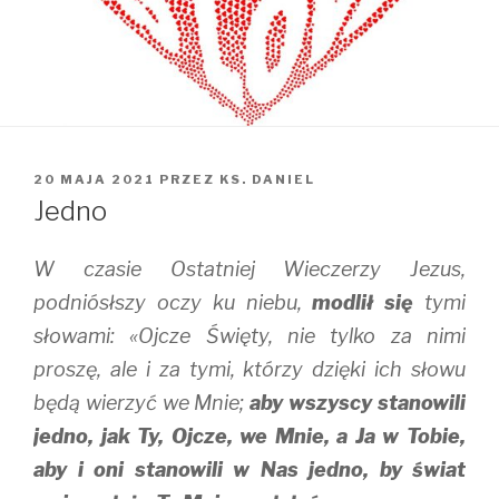
OPUBLIKOWANE
20 MAJA 2021
PRZEZ
KS. DANIEL
W
Jedno
W czasie Ostatniej Wieczerzy Jezus,
podniósłszy oczy ku niebu,
modlił się
tymi
słowami: «Ojcze Święty, nie tylko za nimi
proszę, ale i za tymi, którzy dzięki ich słowu
będą wierzyć we Mnie;
aby wszyscy stanowili
jedno, jak Ty, Ojcze, we Mnie, a Ja w Tobie,
aby i oni stanowili w Nas jedno, by świat