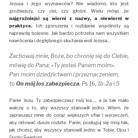
Jezusa i Jego wyznawców? Nie wiadomo, kto jest
groźniejszy, czy cisi, czy głośni. Wielu mówi, że
najgroźniejsi są wierni z nazwy, a niewierni w
praktyce.
Ich zgorszenia i rozbijanie wspólnoty są
naprawdę bolesne. Jak bardzo potrzeba nam wszystkim
nawrócenia i dogłębnego słuchania woli Jezusa…
Zachowaj mnie, Boże, bo chronię się do Ciebie,
mówię do Pana: «Ty jesteś Panem moim».
Pan moim dziedzictwem i przeznaczeniem,
to
On mój los zabezpiecza
. Ps 16, 1b-2a i 5
Panie Jezu, Ty zabezpieczasz mój los…, a ja tak mało
walczę o to, aby wszyscy stanowili jedno. Wiem, że
zapraszasz mnie do coraz większych ofiar i wyrzeczeń,
aby ratować dusze rozbite. Panie, posługuj się mną tak,
jak chcesz, aby wszyscy stanowili jedno w Tobie, Ojcu i
Duchu Świętym.