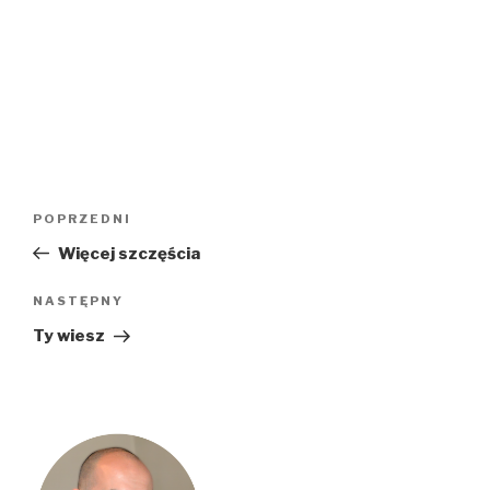
Nawigacja
Poprzedni
POPRZEDNI
wpisu
wpis
Więcej szczęścia
Następny
NASTĘPNY
wpis
Ty wiesz