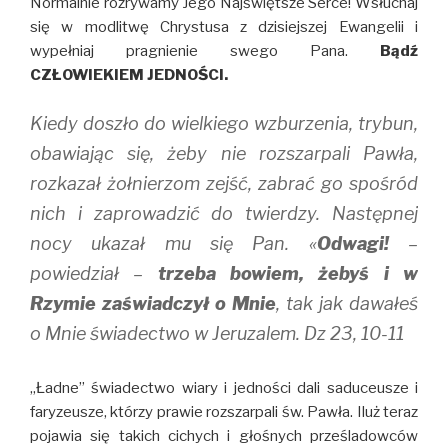
Normalnie rozrywamy Jego Najświętsze Serce! Wsłuchaj
się w modlitwę Chrystusa z dzisiejszej Ewangelii i
wypełniaj pragnienie swego Pana.
Bądź
CZŁOWIEKIEM JEDNOŚCI.
Kiedy doszło do wielkiego wzburzenia, trybun,
obawiając się, żeby nie rozszarpali Pawła,
rozkazał żołnierzom zejść, zabrać go spośród
nich i zaprowadzić do twierdzy. Następnej
nocy ukazał mu się Pan. «
Odwagi!
–
powiedział –
trzeba bowiem, żebyś i w
Rzymie zaświadczył o Mnie
, tak jak dawałeś
o Mnie świadectwo w Jeruzalem. Dz 23, 10-11
,,Ładne” świadectwo wiary i jedności dali saduceusze i
faryzeusze, którzy prawie rozszarpali św. Pawła. Iluż teraz
pojawia się takich cichych i głośnych prześladowców