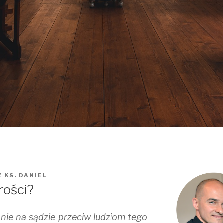
Z
KS. DANIEL
rości?
nie na sądzie przeciw ludziom tego