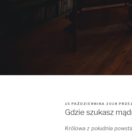
OPUBLIKOWANE
15 PAŹDZIERNIKA 2018
PRZE
W
Gdzie szukasz mąd
Królowa z południa powsta