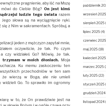
 wewnętrzne pragnienie, aby iść na Mszę
październik 2
co mówi do Ciebie Bóg?
On jest kimś
wrzesień 202
ądrzejsi ludzie tego świata
razem
e Jego słowa są na wyciągnięcie ręki.
sierpień 2025
 się z Nim w sakramentach. Spróbuj, a
lipiec 2025
(4)
czerwiec 202
lizacji jeden z mężczyzn zapytał mnie,
ziałem oczywiście, że tak. Po czym
maj 2025
(18)
, a czy widziałeś Go? Mówię, że tak.
kwiecień 2025
i trzymam w moich dłoniach.
Moja
słuchacza. Ku memu zaskoczeniu ten
marzec 2025
(
wszystkich przechodniów w ten sam
luty 2025
(22)
, że wierzą w Boga, ale nie umieli
y widzieli Go. To sprawiło im ogromny
styczeń 2025
grudzień 2024
 wiarę w to, że On prawdziwie jest na
listopad 2024
i, w słowie Bożym i w ogóle czuwa przy