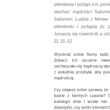
plemienia i potępi ich; po
słuchać mądrości Salomo
Salomon. Ludzie z Niniwy
plemieniu i potępią je;
Jonasza się nawrócili, a ot
11, 31-32
Wyobraź sobie tłumy ludzi,
Zobacz ich szczere naw
zachwycało się mądrością sł
z południa przybyła, aby p
mądrością.
Czy zdajesz sobie sprawę, że T
ludzie z tamtych czasów? 
każdego dnia i wcale nie m
dziesiątki, czy setki kilomet