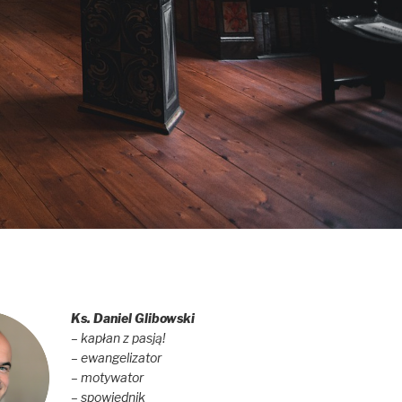
Ks. Daniel Glibowski
– kapłan z pasją!
– ewangelizator
– motywator
– spowiednik