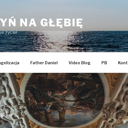
YŃ NA GŁĘBIĘ
e życie!
gelizacja
Father Daniel
Video Blog
PB
Kont