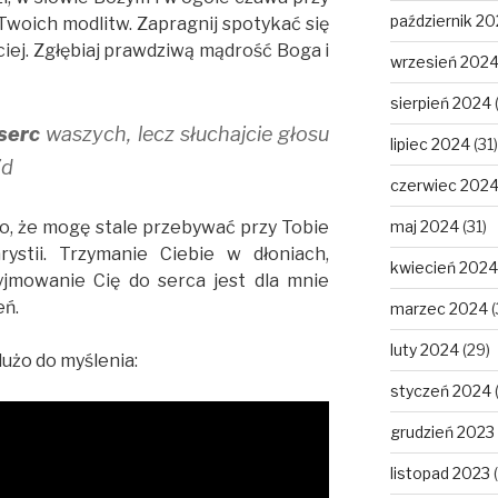
październik 2
 Twoich modlitw. Zapragnij spotykać się
ciej. Zgłębiaj prawdziwą mądrość Boga i
wrzesień 202
sierpień 2024
 serc
waszych, lecz słuchajcie głosu
lipiec 2024
(31)
7d
czerwiec 202
to, że mogę stale przebywać przy Tobie
maj 2024
(31)
ystii. Trzymanie Ciebie w dłoniach,
kwiecień 2024
yjmowanie Cię do serca jest dla mnie
eń.
marzec 2024
(
luty 2024
(29)
dużo do myślenia:
styczeń 2024
grudzień 2023
listopad 2023
(