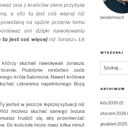
nieważ ona z krańców ziemi przybyła
na, a oto tu jest coś więcej niż
bezdomnych
 powstaną na sądzie przeciw temu
 ponieważ oni dzięki nawoływaniu
o
tu jest coś więcej
niż Jonasz». Łk
WYSZUKAJ
 którzy słuchali nawoływań Jonasza.
Szukaj:
rócenie. Podobnie mnóstwo osób
ynnego króla Salomona. Nawet królowa
osłuchać człowieka napełnionego Bożą
ARCHIWUM
luty 2026
(2)
y jesteś w jeszcze lepszej sytuacji niż
Otóż możesz słuchać samego Jezusa
styczeń 2026
usisz trudzić się, aby przemierzać
grudzień 2025
rów. Do kościoła może masz kilka minut