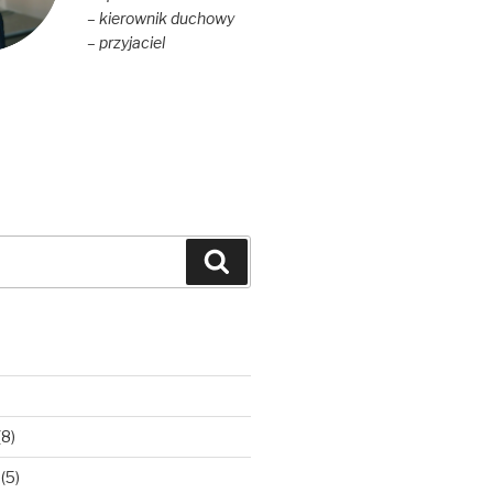
– kierownik duchowy
– przyjaciel
Szukaj
(8)
(5)