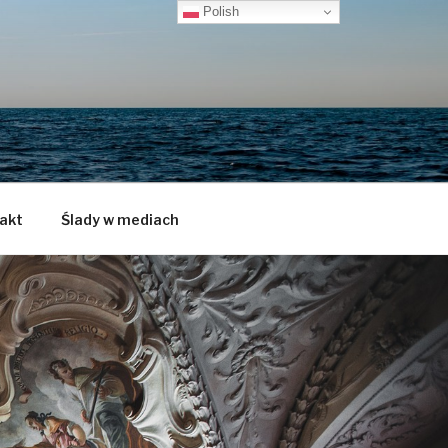
Polish
akt
Ślady w mediach