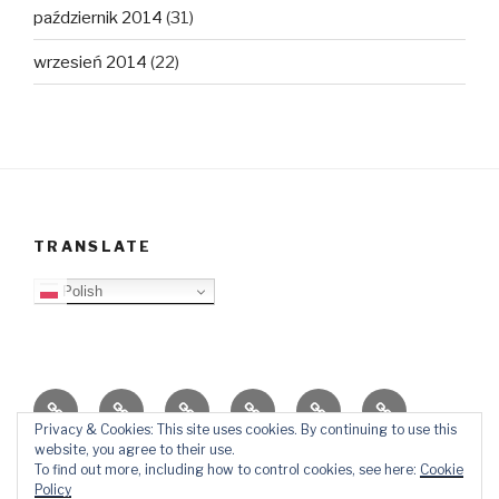
październik 2014
(31)
wrzesień 2014
(22)
TRANSLATE
Polish
O
Top
Ewangelizacja
Father
Video
PB
blogu
Lista
Daniel
Blog
Privacy & Cookies: This site uses cookies. By continuing to use this
website, you agree to their use.
Kontakt
Ślady
To find out more, including how to control cookies, see here:
Cookie
w
Policy