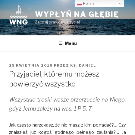
Przeskocz
Polish
do
WYPŁYŃ NA GŁĘBIĘ
treści
Zacznij prawdziwe życie!
Menu
OPUBLIKOWANE
25 KWIETNIA 2016
PRZEZ
KS. DANIEL
W
Przyjaciel, któremu możesz
powierzyć wszystko
Wszystkie troski wasze przerzućcie na Niego,
gdyż Jemu zależy na was. 1 P 5, 7
Jak często narzekasz, że nie masz z kim pogadać?… Czy
znalazłeś już kogoś godnego pełnego zaufania?… Ja