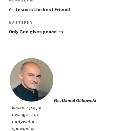
Poprzedni
POPRZEDNI
wpisu
wpis
Jesus is the best Friend!
Następny
NASTĘPNY
wpis
Only God gives peace
Ks. Daniel Glibowski
– kapłan z pasją!
– ewangelizator
– motywator
– spowiednik