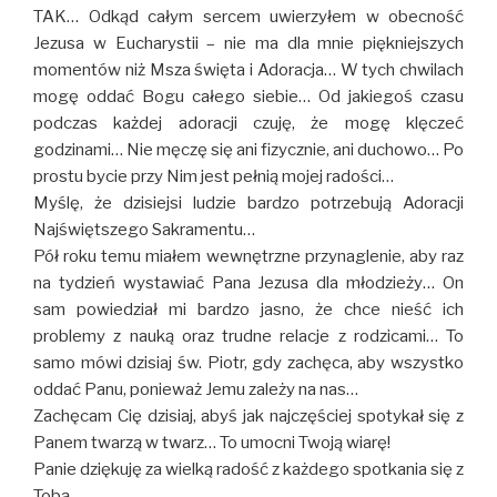
TAK… Odkąd całym sercem uwierzyłem w obecność
Jezusa w Eucharystii – nie ma dla mnie piękniejszych
momentów niż Msza święta i Adoracja… W tych chwilach
mogę oddać Bogu całego siebie… Od jakiegoś czasu
podczas każdej adoracji czuję, że mogę klęczeć
godzinami… Nie męczę się ani fizycznie, ani duchowo… Po
prostu bycie przy Nim jest pełnią mojej radości…
Myślę, że dzisiejsi ludzie bardzo potrzebują Adoracji
Najświętszego Sakramentu…
Pół roku temu miałem wewnętrzne przynaglenie, aby raz
na tydzień wystawiać Pana Jezusa dla młodzieży… On
sam powiedział mi bardzo jasno, że chce nieść ich
problemy z nauką oraz trudne relacje z rodzicami… To
samo mówi dzisiaj św. Piotr, gdy zachęca, aby wszystko
oddać Panu, ponieważ Jemu zależy na nas…
Zachęcam Cię dzisiaj, abyś jak najczęściej spotykał się z
Panem twarzą w twarz… To umocni Twoją wiarę!
Panie dziękuję za wielką radość z każdego spotkania się z
Tobą.