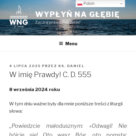
Przeskocz
Polish
do
WYPŁYŃ NA GŁĘBIĘ
treści
Zacznij prawdziwe życie!
Menu
OPUBLIKOWANE
4 LIPCA 2025
PRZEZ
KS. DANIEL
W
W imię Prawdy! C. D. 555
8 września 2024 roku
W tym dniu ważne były dla mnie poniższe treści z liturgii
słowa:
,,Powiedzcie małodusznym: «Odwagi! Nie
bójcie się! Oto wasz Bóg, oto pomsta;