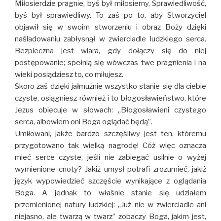
Miłosierdzie pragnie, byś był miłosierny, Sprawiedliwość,
byś był sprawiedliwy. To zaś po to, aby Stworzyciel
objawił się w swoim stworzeniu i obraz Boży dzięki
naśladowaniu zabłysnął w zwierciadle ludzkiego serca.
Bezpieczna jest wiara, gdy dołączy się do niej
postępowanie; spełnią się wówczas twe pragnienia i na
wieki posiądziesz to, co miłujesz.
Skoro zaś dzięki jałmużnie wszystko stanie się dla ciebie
czyste, osiągniesz również i to błogosławieństwo, które
Jezus obiecuje w słowach: „Błogosławieni czystego
serca, albowiem oni Boga oglądać będą”.
Umiłowani, jakże bardzo szczęśliwy jest ten, któremu
przygotowano tak wielką nagrodę! Cóż więc oznacza
mieć serce czyste, jeśli nie zabiegać usilnie o wyżej
wymienione cnoty? Jakiż umysł potrafi zrozumieć, jakiż
język wypowiedzieć szczęście wynikające z oglądania
Boga. A jednak to właśnie stanie się udziałem
przemienionej natury ludzkiej: „Już nie w zwierciadle ani
niejasno, ale twarzą w twarz” zobaczy Boga, jakim jest,