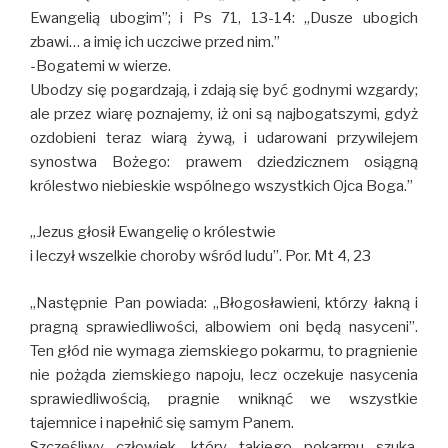
Ewangelią ubogim”; i Ps 71, 13-14: ,,Dusze ubogich
zbawi… a imię ich uczciwe przed nim.”
-Bogatemi w wierze.
Ubodzy się pogardzają, i zdają się być godnymi wzgardy;
ale przez wiarę poznajemy, iż oni są najbogatszymi, gdyż
ozdobieni teraz wiarą żywą, i udarowani przywilejem
synostwa Bożego: prawem dziedzicznem osiągną
królestwo niebieskie wspólnego wszystkich Ojca Boga.”
,,Jezus głosił Ewangelię o królestwie
i leczył wszelkie choroby wśród ludu”. Por. Mt 4, 23
,,Następnie Pan powiada: „Błogosławieni, którzy łakną i
pragną sprawiedliwości, albowiem oni będą nasyceni”.
Ten głód nie wymaga ziemskiego pokarmu, to pragnienie
nie pożąda ziemskiego napoju, lecz oczekuje nasycenia
sprawiedliwością, pragnie wniknąć we wszystkie
tajemnice i napełnić się samym Panem.
Szczęśliwy człowiek, który takiego pokarmu szuka,