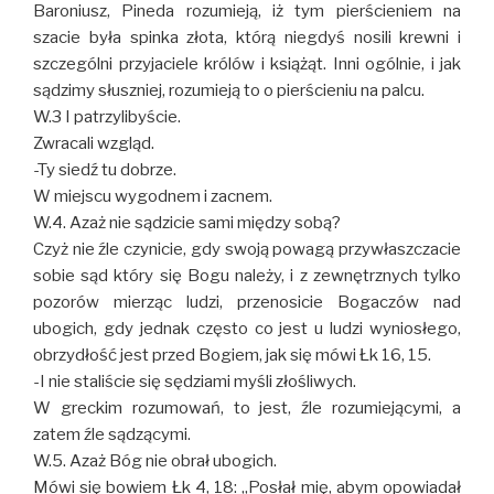
Baroniusz, Pineda rozumieją, iż tym pierścieniem na
szacie była spinka złota, którą niegdyś nosili krewni i
szczególni przyjaciele królów i książąt. Inni ogólnie, i jak
sądzimy słuszniej, rozumieją to o pierścieniu na palcu.
W.3 I patrzylibyście.
Zwracali wzgląd.
-Ty siedź tu dobrze.
W miejscu wygodnem i zacnem.
W.4. Azaż nie sądzicie sami między sobą?
Czyż nie źle czynicie, gdy swoją powagą przywłaszczacie
sobie sąd który się Bogu należy, i z zewnętrznych tylko
pozorów mierząc ludzi, przenosicie Bogaczów nad
ubogich, gdy jednak często co jest u ludzi wyniosłego,
obrzydłość jest przed Bogiem, jak się mówi Łk 16, 15.
-I nie staliście się sędziami myśli złośliwych.
W greckim rozumowań, to jest, źle rozumiejącymi, a
zatem źle sądzącymi.
W.5. Azaż Bóg nie obrał ubogich.
Mówi się bowiem Łk 4, 18: ,,Posłał mię, abym opowiadał