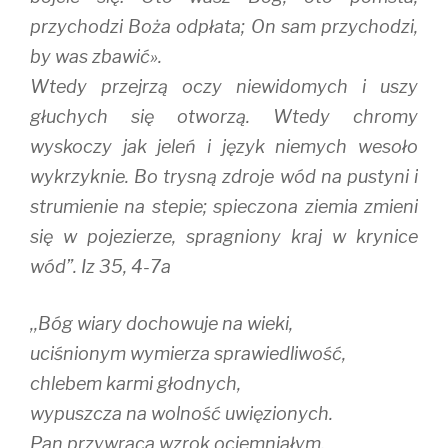
przychodzi Boża odpłata; On sam przychodzi,
by was zbawić».
Wtedy przejrzą oczy niewidomych i uszy
głuchych się otworzą. Wtedy chromy
wyskoczy jak jeleń i język niemych wesoło
wykrzyknie. Bo trysną zdroje wód na pustyni i
strumienie na stepie; spieczona ziemia zmieni
się w pojezierze, spragniony kraj w krynice
wód”. Iz 35, 4-7a
,,Bóg wiary dochowuje na wieki,
uciśnionym wymierza sprawiedliwość,
chlebem karmi głodnych,
wypuszcza na wolność uwięzionych.
Pan przywraca wzrok ociemniałym,