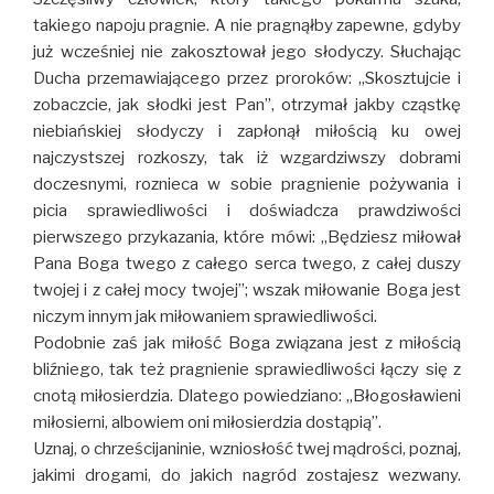
takiego napoju pragnie. A nie pragnąłby zapewne, gdyby
już wcześniej nie zakosztował jego słodyczy. Słuchając
Ducha przemawiającego przez proroków: „Skosztujcie i
zobaczcie, jak słodki jest Pan”, otrzymał jakby cząstkę
niebiańskiej słodyczy i zapłonął miłością ku owej
najczystszej rozkoszy, tak iż wzgardziwszy dobrami
doczesnymi, roznieca w sobie pragnienie pożywania i
picia sprawiedliwości i doświadcza prawdziwości
pierwszego przykazania, które mówi: „Będziesz miłował
Pana Boga twego z całego serca twego, z całej duszy
twojej i z całej mocy twojej”; wszak miłowanie Boga jest
niczym innym jak miłowaniem sprawiedliwości.
Podobnie zaś jak miłość Boga związana jest z miłością
bliźniego, tak też pragnienie sprawiedliwości łączy się z
cnotą miłosierdzia. Dlatego powiedziano: „Błogosławieni
miłosierni, albowiem oni miłosierdzia dostąpią”.
Uznaj, o chrześcijaninie, wzniosłość twej mądrości, poznaj,
jakimi drogami, do jakich nagród zostajesz wezwany.