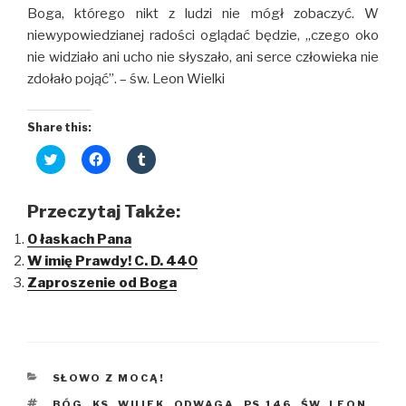
Boga, którego nikt z ludzi nie mógł zobaczyć. W
niewypowiedzianej radości oglądać będzie, „czego oko
nie widziało ani ucho nie słyszało, ani serce człowieka nie
zdołało pojąć”. – św. Leon Wielki
Share this:
C
C
C
l
l
l
i
i
i
c
c
c
k
k
k
Przeczytaj Także:
t
t
t
o
o
o
O łaskach Pana
s
s
s
h
h
h
W imię Prawdy! C. D. 440
a
a
a
r
r
r
Zaproszenie od Boga
e
e
e
o
o
o
n
n
n
T
F
T
w
a
u
i
c
m
t
e
b
t
b
l
KATEGORIE
SŁOWO Z MOCĄ!
e
o
r
r
o
(
(
k
O
TAGI
BÓG
,
KS. WUJEK
,
ODWAGA
,
PS 146
,
ŚW. LEON