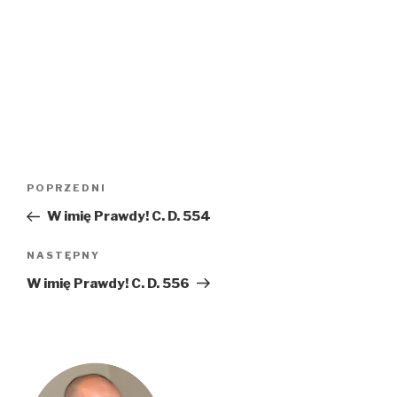
Nawigacja
Poprzedni
POPRZEDNI
wpisu
wpis
W imię Prawdy! C. D. 554
Następny
NASTĘPNY
wpis
W imię Prawdy! C. D. 556