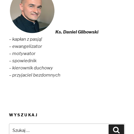
Ks. Daniel Glibowski
– kapłan z pasją!
– ewangelizator
– motywator
– spowiednik
– kierownik duchowy
– przyjaciel bezdomnych
WYSZUKAJ
Szukaj:
Szuka