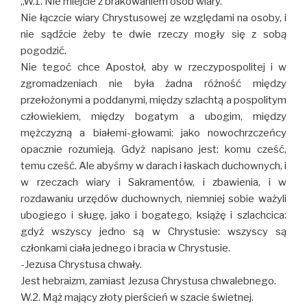
,,W.1. Nie miejcie z brakowaniem osób wiary.
Nie łączcie wiary Chrystusowej ze względami na osoby, i
nie sądźcie żeby te dwie rzeczy mogły się z sobą
pogodzić.
Nie tegoć chce Apostoł, aby w rzeczypospolitej i w
zgromadzeniach nie była żadna różność między
przełożonymi a poddanymi, między szlachtą a pospolitym
człowiekiem, między bogatym a ubogim, między
mężczyzną a białemi-głowami: jako nowochrzczeńcy
opacznie rozumieją. Gdyż napisano jest: komu cześć,
temu cześć. Ale abyśmy w darach i łaskach duchownych, i
w rzeczach wiary i Sakramentów, i zbawienia, i w
rozdawaniu urzędów duchownych, niemniej sobie ważyli
ubogiego i sługę, jako i bogatego, książę i szlachcica:
gdyż wszyscy jedno są w Chrystusie: wszyscy są
członkami ciała jednego i bracia w Chrystusie.
-Jezusa Chrystusa chwały.
Jest hebraizm, zamiast Jezusa Chrystusa chwalebnego.
W.2. Mąż mający złoty pierścień w szacie świetnej.