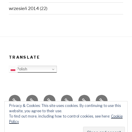
wrzesień 2014
(22)
TRANSLATE
Polish
O
Top
Ewangelizacja
Father
Video
PB
blogu
Lista
Daniel
Blog
Privacy & Cookies: This site uses cookies. By continuing to use this
website, you agree to their use.
Kontakt
Ślady
To find out more, including how to control cookies, see here:
Cookie
w
Policy
mediach
Dumnie wspierane przez WordPressa