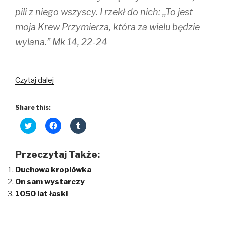
pili z niego wszyscy. I rzekł do nich: ,,To jest
moja Krew Przymierza, która za wielu będzie
wylana.” Mk 14, 22-24
Czytaj dalej
Share this:
C
C
C
l
l
l
i
i
i
c
c
c
k
k
k
Przeczytaj Także:
t
t
t
o
o
o
Duchowa kroplówka
s
s
s
h
h
h
On sam wystarczy
a
a
a
r
r
r
1050 lat łaski
e
e
e
o
o
o
n
n
n
T
F
T
w
a
u