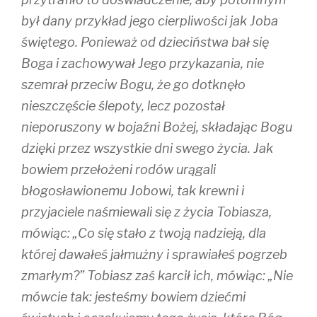
o
d
w
w
o
)
)
w
był dany przykład jego cierpliwości jak Joba
)
świętego. Ponieważ od dzieciństwa bał się
Boga i zachowywał Jego przykazania, nie
szemrał przeciw Bogu, że go dotknęło
nieszczęście ślepoty, lecz pozostał
nieporuszony w bojaźni Bożej, składając Bogu
dzięki przez wszystkie dni swego życia. Jak
bowiem przełożeni rodów urągali
błogosławionemu Jobowi, tak krewni i
przyjaciele naśmiewali się z życia Tobiasza,
mówiąc: „Co się stało z twoją nadzieją, dla
której dawałeś jałmużny i sprawiałeś pogrzeb
zmarłym?” Tobiasz zaś karcił ich, mówiąc: „Nie
mówcie tak: jesteśmy bowiem dziećmi