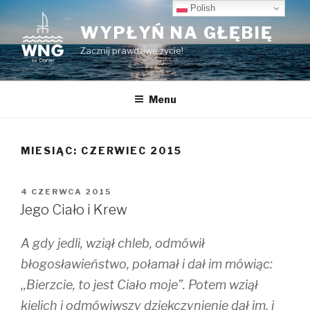
Przeskocz
Polish
do
WYPŁYŃ NA GŁĘBIĘ
treści
Zacznij prawdziwe życie!
Menu
MIESIĄC:
CZERWIEC 2015
OPUBLIKOWANE
4 CZERWCA 2015
W
Jego Ciało i Krew
A gdy jedli, wziął chleb, odmówił
błogosławieństwo, połamał i dał im mówiąc:
,,Bierzcie, to jest Ciało moje”. Potem wziął
kielich i odmówiwszy dziękczynienie dał im, i