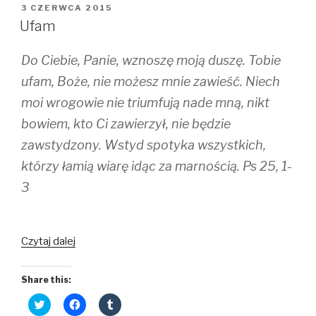
i
c
m
OPUBLIKOWANE
3 CZERWCA 2015
t
e
b
W
t
b
l
Ufam
e
o
r
r
o
(
(
k
O
Do Ciebie, Panie, wznoszę moją duszę. Tobie
O
(
p
p
O
e
e
p
n
ufam, Boże, nie możesz mnie zawieść. Niech
n
e
s
s
n
i
moi wrogowie nie triumfują nade mną, nikt
i
s
n
n
i
n
bowiem, kto Ci zawierzył, nie będzie
n
n
e
e
n
w
w
e
w
zawstydzony. Wstyd spotyka wszystkich,
w
w
i
i
w
n
którzy łamią wiarę idąc za marnością. Ps 25, 1-
n
i
d
d
n
o
3
o
d
w
w
o
)
)
w
)
Czytaj dalej
Share this:
C
C
C
l
l
l