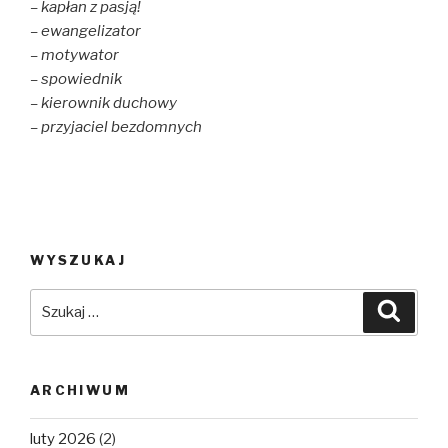
– kapłan z pasją!
– ewangelizator
– motywator
– spowiednik
– kierownik duchowy
– przyjaciel bezdomnych
WYSZUKAJ
Szukaj:
Szuka
ARCHIWUM
luty 2026
(2)