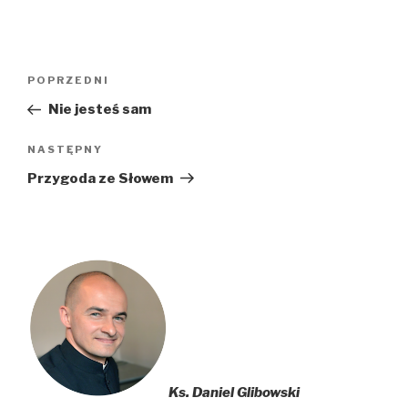
Nawigacja
Poprzedni
POPRZEDNI
wpisu
wpis
Nie jesteś sam
Następny
NASTĘPNY
wpis
Przygoda ze Słowem
Ks. Daniel Glibowski