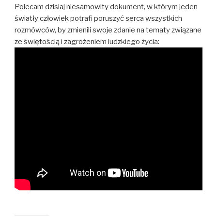
Polecam dzisiaj niesamowity dokument, w którym jeden
światły człowiek potrafi poruszyć serca wszystkich
rozmówców, by zmienili swoje zdanie na tematy związane
ze świętością i zagrożeniem ludzkiego życia: