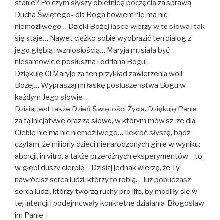
stanie? Po czym słyszy obietnicę poczęcia za sprawą
Ducha Świętego- dla Boga bowiem nie ma nic
niemożliwego… Dzięki Bożej łasce wierzy w te słowa i tak
się staje… Nawet ciężko sobie wyobrazić ten dialog z
jego głębią i wzniosłością… Maryja musiała być
niesamowicie posłuszna i oddana Bogu…
Dziękuję Ci Maryjo za ten przykład zawierzenia woli
Bożej… Wypraszaj mi łaskę posłuszeństwa Bogu w
każdym Jego słowie…
Dzisiaj jest także Dzień Świętości Życia. Dziękuję Panie
za tą inicjatywę oraz za słowo, w którym mówisz, że dla
Ciebie nie ma nic niemożliwego… Ilekroć słyszę, bądź
czytam, że miliony dzieci nienarodzonych ginie w wyniku:
aborcji, in vitro, a także przeróżnych eksperymentów – to
w głębi duszy cierpię… Dzisiaj jednak wierzę, że Ty
nawrócisz serca ludzi, którzy to robią… Już pobudzasz
serca ludzi, którzy tworzą ruchy pro life, by modliły się w
tej intencji i podejmowały konkretne działania. Błogosław
im Panie +