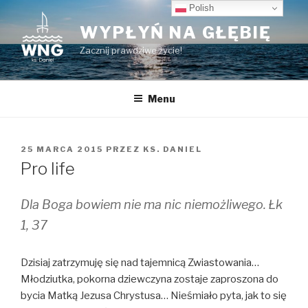
Przeskocz
Polish
do
WYPŁYŃ NA GŁĘBIĘ
treści
Zacznij prawdziwe życie!
Menu
OPUBLIKOWANE
25 MARCA 2015
PRZEZ
KS. DANIEL
W
Pro life
Dla Boga bowiem nie ma nic niemożliwego. Łk
1, 37
Dzisiaj zatrzymuję się nad tajemnicą Zwiastowania…
Młodziutka, pokorna dziewczyna zostaje zaproszona do
bycia Matką Jezusa Chrystusa… Nieśmiało pyta, jak to się