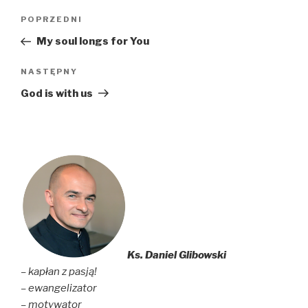
Nawigacja
Poprzedni
POPRZEDNI
wpisu
wpis
My soul longs for You
Następny
NASTĘPNY
wpis
God is with us
Ks. Daniel Glibowski
– kapłan z pasją!
– ewangelizator
– motywator