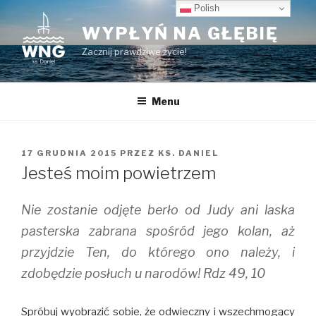
Przeskocz
Polish
do
WYPŁYŃ NA GŁĘBIĘ
treści
Zacznij prawdziwe życie!
Menu
OPUBLIKOWANE
17 GRUDNIA 2015
PRZEZ
KS. DANIEL
W
Jesteś moim powietrzem
Nie zostanie odjęte berło od Judy ani laska
pasterska zabrana spośród jego kolan, aż
przyjdzie Ten, do którego ono należy, i
zdobędzie posłuch u narodów! Rdz 49, 10
Spróbuj wyobrazić sobie, że odwieczny i wszechmogący