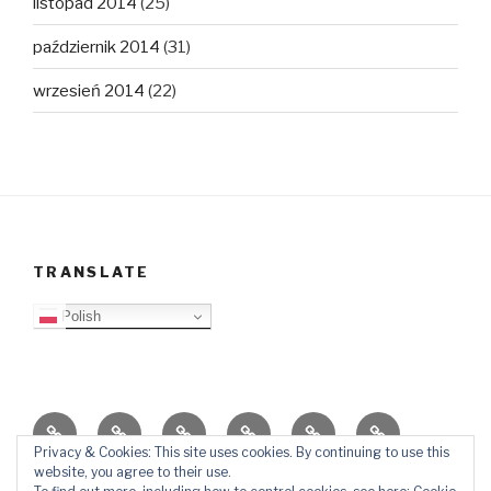
listopad 2014
(25)
październik 2014
(31)
wrzesień 2014
(22)
TRANSLATE
Polish
O
Top
Ewangelizacja
Father
Video
PB
blogu
Lista
Daniel
Blog
Privacy & Cookies: This site uses cookies. By continuing to use this
website, you agree to their use.
Kontakt
Ślady