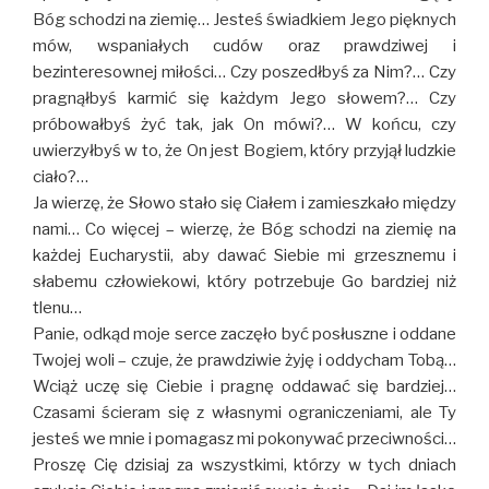
Bóg schodzi na ziemię… Jesteś świadkiem Jego pięknych
mów, wspaniałych cudów oraz prawdziwej i
bezinteresownej miłości… Czy poszedłbyś za Nim?… Czy
pragnąłbyś karmić się każdym Jego słowem?… Czy
próbowałbyś żyć tak, jak On mówi?… W końcu, czy
uwierzyłbyś w to, że On jest Bogiem, który przyjął ludzkie
ciało?…
Ja wierzę, że Słowo stało się Ciałem i zamieszkało między
nami… Co więcej – wierzę, że Bóg schodzi na ziemię na
każdej Eucharystii, aby dawać Siebie mi grzesznemu i
słabemu człowiekowi, który potrzebuje Go bardziej niż
tlenu…
Panie, odkąd moje serce zaczęło być posłuszne i oddane
Twojej woli – czuje, że prawdziwie żyję i oddycham Tobą…
Wciąż uczę się Ciebie i pragnę oddawać się bardziej…
Czasami ścieram się z własnymi ograniczeniami, ale Ty
jesteś we mnie i pomagasz mi pokonywać przeciwności…
Proszę Cię dzisiaj za wszystkimi, którzy w tych dniach