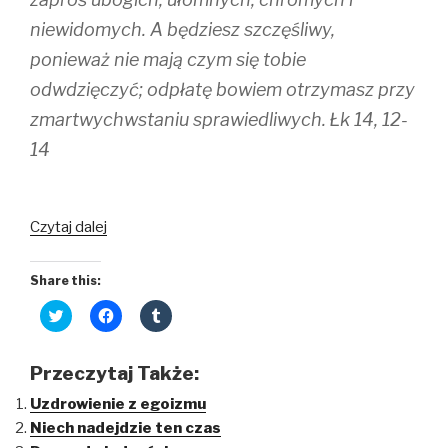
o
d
w
w
o
)
)
w
niewidomych. A będziesz szczęśliwy,
)
ponieważ nie mają czym się tobie
odwdzięczyć; odpłatę bowiem otrzymasz przy
zmartwychwstaniu sprawiedliwych. Łk 14, 12-
14
Czytaj dalej
Share this:
C
C
C
l
l
l
i
i
i
c
c
c
k
k
k
Przeczytaj Także:
t
t
t
o
o
o
Uzdrowienie z egoizmu
s
s
s
h
h
h
Niech nadejdzie ten czas
a
a
a
r
r
r