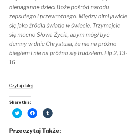
nienaganne dzieci Boże pośród narodu
zepsutego i przewrotnego. Między nimi jawicie
się jako źródła światła w świecie. Trzymajcie
się mocno Słowa Życia, abym mógł być
dumny w dniu Chrystusa, że nie na próżno
biegłem i nie na próżno się trudziłem. Flp 2, 13-
16
Czytaj dalej
Share this:
C
C
C
l
l
l
i
i
i
c
c
c
k
k
k
Przeczytaj Także:
t
t
t
o
o
o