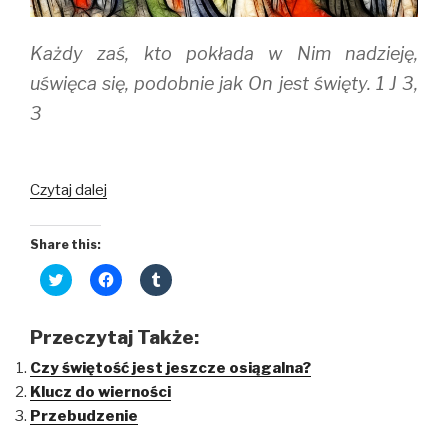
)
Każdy zaś, kto pokłada w Nim nadzieję,
uświęca się, podobnie jak On jest święty. 1 J 3,
3
Czytaj dalej
Share this:
C
C
C
l
l
l
i
i
i
c
c
c
k
k
k
Przeczytaj Także:
t
t
t
o
o
o
Czy świętość jest jeszcze osiągalna?
s
s
s
h
h
h
Klucz do wierności
a
a
a
r
r
r
Przebudzenie
e
e
e
o
o
o
n
n
n