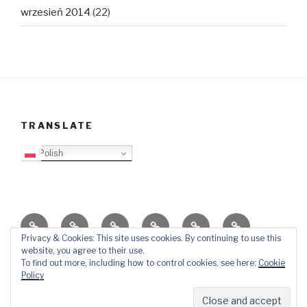
wrzesień 2014
(22)
TRANSLATE
Polish
O
Top
Ewangelizacja
Father
Video
PB
blogu
Lista
Daniel
Blog
Privacy & Cookies: This site uses cookies. By continuing to use this
website, you agree to their use.
Kontakt
Ślady
To find out more, including how to control cookies, see here:
Cookie
w
Policy
mediach
Dumnie wspierane przez WordPressa