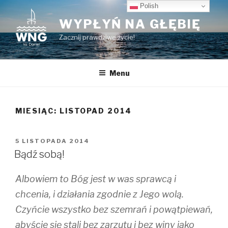
Przeskocz
Polish
do
WYPŁYŃ NA GŁĘBIĘ
treści
Zacznij prawdziwe życie!
Menu
MIESIĄC:
LISTOPAD 2014
OPUBLIKOWANE
5 LISTOPADA 2014
W
Bądź sobą!
Albowiem to Bóg jest w was sprawcą i
chcenia, i działania zgodnie z Jego wolą.
Czyńcie wszystko bez szemrań i powątpiewań,
abyście się stali bez zarzutu i bez winy jako