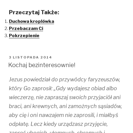
i
i
i
c
c
c
k
k
k
Przeczytaj Także:
t
t
t
o
o
o
Duchowa kroplówka
s
s
s
h
h
h
Przebaczam Ci
a
a
a
r
r
r
Pokrzepienie
e
e
e
o
o
o
n
n
n
T
F
T
w
a
u
i
c
m
OPUBLIKOWANE
3 LISTOPADA 2014
t
e
b
W
t
b
l
Kochaj bezinteresownie!
e
o
r
r
o
(
(
k
O
Jezus powiedział do przywódcy faryzeuszów,
O
(
p
p
O
e
e
p
n
który Go zaprosił: „Gdy wydajesz obiad albo
n
e
s
s
n
i
wieczerzę, nie zapraszaj swoich przyjaciół ani
i
s
n
n
i
n
braci, ani krewnych, ani zamożnych sąsiadów,
n
n
e
e
n
w
w
e
w
aby cię i oni nawzajem nie zaprosili, i miałbyś
w
w
i
i
w
n
odpłatę. Lecz kiedy urządzasz przyjęcie,
n
i
d
d
n
o
zaproś ubogich, ułomnych, chromych i