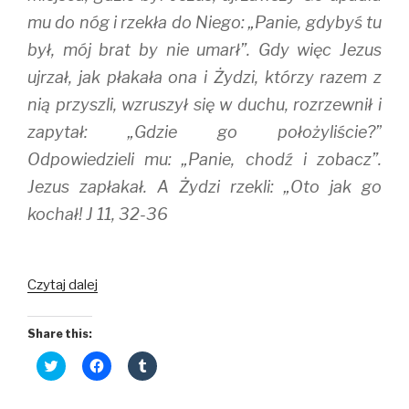
mu do nóg i rzekła do Niego: „Panie, gdybyś tu
był, mój brat by nie umarł”. Gdy więc Jezus
ujrzał, jak płakała ona i Żydzi, którzy razem z
nią przyszli, wzruszył się w duchu, rozrzewnił i
zapytał: „Gdzie go położyliście?”
Odpowiedzieli mu: „Panie, chodź i zobacz”.
Jezus zapłakał. A Żydzi rzekli: „Oto jak go
kochał! J 11, 32-36
Czytaj dalej
Share this:
C
C
C
l
l
l
i
i
i
c
c
c