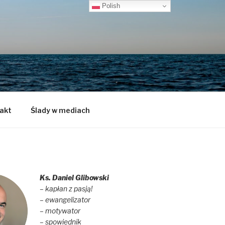
Polish
akt
Ślady w mediach
Ks. Daniel Glibowski
– kapłan z pasją!
– ewangelizator
– motywator
– spowiednik