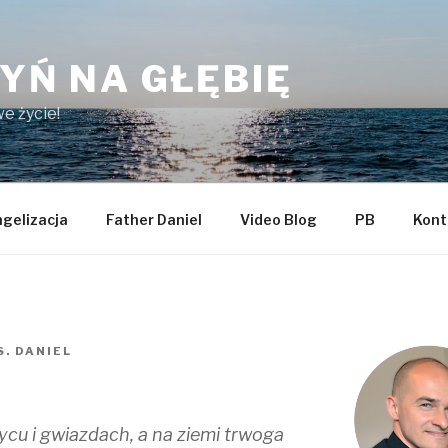
YŃ NA GŁĘBIĘ
e życie!
gelizacja
Father Daniel
Video Blog
PB
Kont
S. DANIEL
ycu i gwiazdach, a na ziemi trwoga