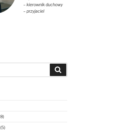
– kierownik duchowy
– przyjaciel
Szukaj
(8)
(5)