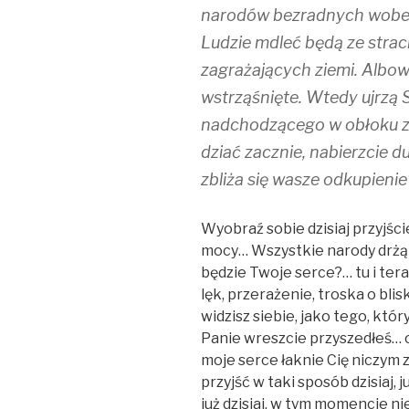
narodów bezradnych wobec
Ludzie mdleć będą ze stra
zagrażających ziemi. Albo
wstrząśnięte. Wtedy ujrzą
nadchodzącego w obłoku z w
dziać zacznie, nabierzcie d
zbliża się wasze odkupienie
Wyobraź sobie dzisiaj przyjśc
mocy… Wszystkie narody drżą z
będzie Twoje serce?… tu i tera
lęk, przerażenie, troska o bli
widzisz siebie, jako tego, któ
Panie wreszcie przyszedłeś…
moje serce łaknie Cię niczym
przyjść w taki sposób dzisiaj, 
już dzisiaj, w tym momencie ni