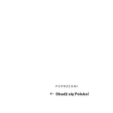
Nawigacja
Poprzedni
POPRZEDNI
wpisu
wpis
Obudź się Polsko!