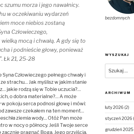
 szumu morza i jego nawałnicy.
chu w oczekiwaniu wydarzeń
bezdomnych
wiem moce niebios zostaną
 Syna Człowieczego,
ielką mocą i chwałą. A gdy się to
ucha i podnieście głowy, ponieważ
WYSZUKAJ
”. Łk 21, 25-28
Szukaj:
ie Syna Człowieczego pełnego chwały i
e strachu… Jak myślisz w jakim stanie
z… jakie rodzą się w Tobie uczucia?…
ARCHIWUM
skich, o dobra materialne?… A może
ry w pokoju serca podnosi głowę i mówi:
luty 2026
(2)
 od zawsze czekałem na ten moment…
 zeschła ziemia wody… Otóż Pan może
styczeń 2026
jutro w nocy o północy. Jeśli Twoje serce
grudzień 2025
e zacznie pragnąć Boga, Jego przyjścia,