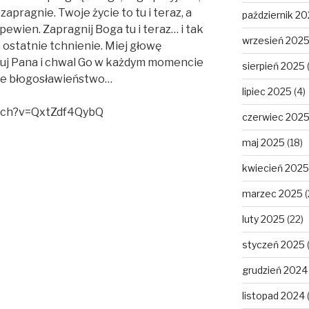
zapragnie. Twoje życie to tu i teraz, a
październik 2
 pewien. Zapragnij Boga tu i teraz… i tak
wrzesień 202
o ostatnie tchnienie. Miej głowę
kuj Pana i chwal Go w każdym momencie
sierpień 2025
je błogosławieństwo…
lipiec 2025
(4)
atch?v=QxtZdf4QybQ
czerwiec 202
maj 2025
(18)
kwiecień 2025
marzec 2025
(
luty 2025
(22)
styczeń 2025
grudzień 2024
listopad 2024