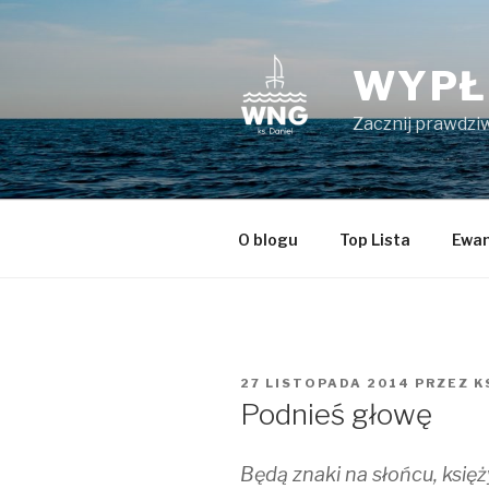
Przeskocz
do
treści
WYPŁ
Zacznij prawdziw
O blogu
Top Lista
Ewan
OPUBLIKOWANE
27 LISTOPADA 2014
PRZEZ
K
W
Podnieś głowę
Będą znaki na słońcu, księż