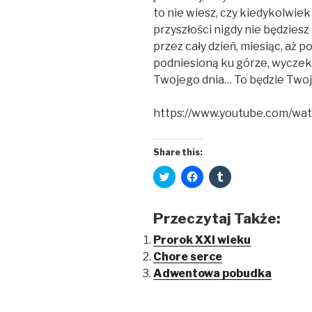
to nie wiesz, czy kiedykolwiek 
przyszłości nigdy nie będziesz
przez cały dzień, miesiąc, aż p
podniesioną ku górze, wycze
Twojego dnia… To będzie Two
https://www.youtube.com/w
Share this:
C
C
C
l
l
l
i
i
i
c
c
c
k
k
k
Przeczytaj Także:
t
t
t
o
o
o
s
s
s
Prorok XXI wieku
h
h
h
Chore serce
a
a
a
r
r
r
Adwentowa pobudka
e
e
e
o
o
o
n
n
n
T
F
T
w
a
u