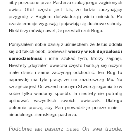
niby porzucone przez Pasterza szukającego zaginionych
owiec. Otóż często jest tak, że ludzie zaczynający
przygodę z Bogiem doświadczają wielu uniesień. Po
czasie emocje wygasają i pojawiają się duchowe schody.
Niektórzy mówią nawet, że przestali czuć Boga.
Pomyślałem sobie dzisiaj z uśmiechem, że Jezus oddala
się od takich osób, ponieważ
wierzy w ich dojrzałość i
samodzielność
i idzie szukać tych, którzy zaginęli.
Niestety ,,dojrzałe” owieczki często buntują się niczym
małe dzieci i same zaczynają odchodzić. Ten Bóg to
naprawdę ma tyle pracy, że nie zazdroszczę Mu. Na
szczęście jest On wszechmocnym Stwórcą i ogarnia to w
sobie tylko wiadomy sposób. Ja niestety nie potrafię
upilnować wszystkich swoich owieczek. Dlatego
pokornie proszę, aby Pan prowadził je przeze mnie –
nieudolnego ziemskiego pasterza.
Podobnie jak pasterz pasie On swą trzodę,