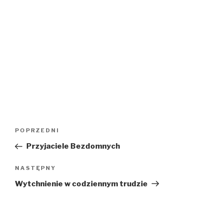
Nawigacja
Poprzedni
POPRZEDNI
wpisu
wpis
Przyjaciele Bezdomnych
Następny
NASTĘPNY
wpis
Wytchnienie w codziennym trudzie