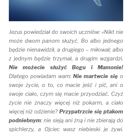
d
n
o
o
d
w
w
o
)
)
w
)
Jezus powiedział do swoich uczniów: «Nikt nie
może dwom panom służyć. Bo albo jednego
będzie nienawidził, a drugiego – miłował; albo
z jednym będzie trzymał, a drugim wzgardzi.
Nie możecie służyć Bogu i Mamonie!
Dlatego powiadam wam:
Nie martwcie się
o
swoje życie, o to, co macie jeść i pić, ani o
swoje ciało, czym się macie przyodziać. Czyż
życie nie znaczy więcej niż pokarm, a ciało
więcej niż odzienie?
Przypatrzcie się ptakom
podniebnym
: nie sieją ani żną i nie zbierają do
spichlerzy, a Ojciec wasz niebieski je żywi.