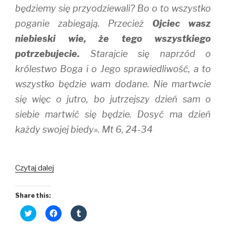
będziemy się przyodziewali? Bo o to wszystko
poganie zabiegają. Przecież
Ojciec wasz
niebieski wie, że tego wszystkiego
potrzebujecie.
Starajcie się naprzód o
królestwo Boga i o Jego sprawiedliwość, a to
wszystko będzie wam dodane. Nie martwcie
się więc o jutro, bo jutrzejszy dzień sam o
siebie martwić się będzie. Dosyć ma dzień
każdy swojej biedy». Mt 6, 24-34
Nie
Czytaj dalej
martwcie
się
Share this:
C
C
C
l
l
l
i
i
i