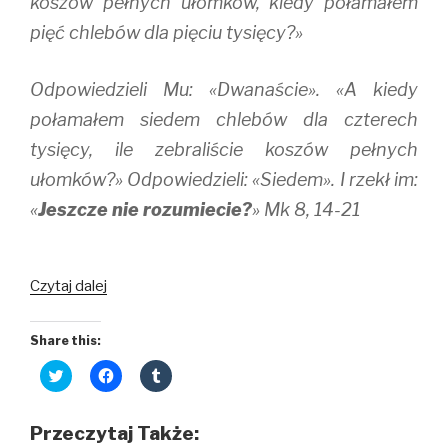
koszów pełnych ułomków, kiedy połamałem
pięć chlebów dla pięciu tysięcy?»
Odpowiedzieli Mu: «Dwanaście». «A kiedy
połamałem siedem chlebów dla czterech
tysięcy, ile zebraliście koszów pełnych
ułomków?» Odpowiedzieli: «Siedem». I rzekł im:
«
Jeszcze nie rozumiecie?
» Mk 8, 14-21
Jeszcze
Czytaj dalej
nie
rozumiecie?
Share this:
C
C
C
l
l
l
i
i
i
c
c
c
k
k
k
Przeczytaj Także:
t
t
t