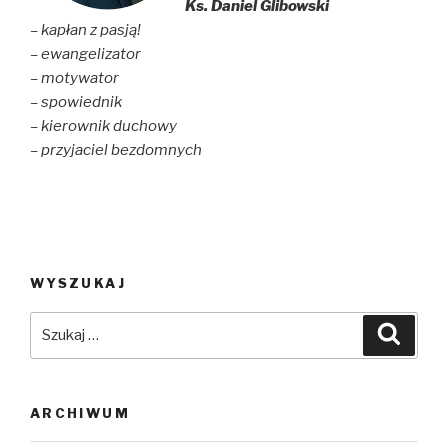
Ks. Daniel Glibowski
w
o
)
)
w
– kapłan z pasją!
)
– ewangelizator
– motywator
– spowiednik
– kierownik duchowy
– przyjaciel bezdomnych
WYSZUKAJ
Szukaj:
Szuka
ARCHIWUM