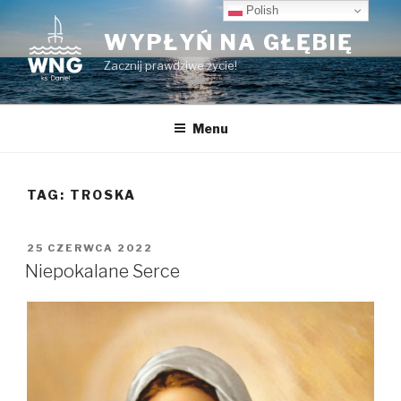
Przeskocz
Polish
do
WYPŁYŃ NA GŁĘBIĘ
treści
Zacznij prawdziwe życie!
Menu
TAG:
TROSKA
OPUBLIKOWANE
25 CZERWCA 2022
W
Niepokalane Serce