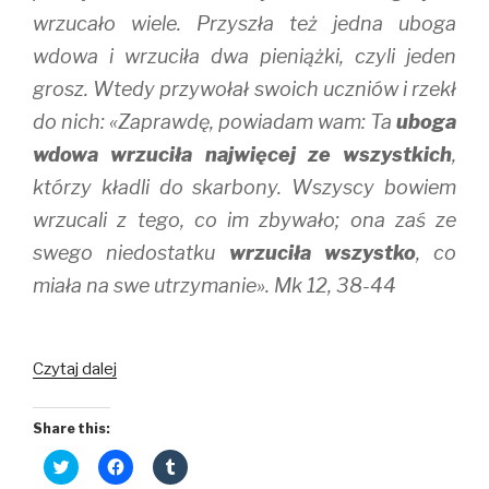
wrzucało wiele. Przyszła też jedna uboga
wdowa i wrzuciła dwa pieniążki, czyli jeden
grosz. Wtedy przywołał swoich uczniów i rzekł
do nich: «Zaprawdę, powiadam wam: Ta
uboga
wdowa wrzuciła najwięcej ze wszystkich
,
którzy kładli do skarbony. Wszyscy bowiem
wrzucali z tego, co im zbywało; ona zaś ze
swego niedostatku
wrzuciła wszystko
, co
miała na swe utrzymanie». Mk 12, 38-44
Oddanie
Czytaj dalej
i
zaufanie
Share this:
C
C
C
l
l
l