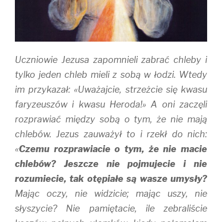
w
o
)
)
w
)
Uczniowie Jezusa zapomnieli zabrać chleby i
tylko jeden chleb mieli z sobą w łodzi. Wtedy
im przykazał: «Uważajcie, strzeżcie się kwasu
faryzeuszów i kwasu Heroda!» A oni zaczęli
rozprawiać między sobą o tym, że nie mają
chlebów. Jezus zauważył to i rzekł do nich:
«
Czemu rozprawiacie o tym, że nie macie
chlebów? Jeszcze nie pojmujecie i nie
rozumiecie, tak otępiałe są wasze umysły?
Mając oczy, nie widzicie; mając uszy, nie
słyszycie? Nie pamiętacie, ile zebraliście