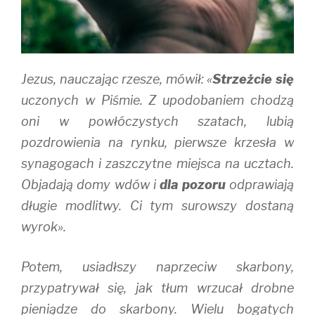
n
i
d
d
n
o
o
d
w
w
o
)
)
w
)
Jezus, nauczając rzesze, mówił: «
Strzeżcie się
uczonych w Piśmie. Z upodobaniem chodzą
oni w powłóczystych szatach, lubią
pozdrowienia na rynku, pierwsze krzesła w
synagogach i zaszczytne miejsca na ucztach.
Objadają domy wdów i
dla pozoru
odprawiają
długie modlitwy. Ci tym surowszy dostaną
wyrok».
Potem, usiadłszy naprzeciw skarbony,
przypatrywał się, jak tłum wrzucał drobne
pieniądze do skarbony. Wielu bogatych