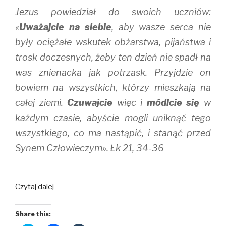
Jezus powiedział do swoich uczniów:
«
Uważajcie na siebie
, aby wasze serca nie
były ociężałe wskutek obżarstwa, pijaństwa i
trosk doczesnych, żeby ten dzień nie spadł na
was znienacka jak potrzask. Przyjdzie on
bowiem na wszystkich, którzy mieszkają na
całej ziemi.
Czuwajcie
więc i
módlcie się
w
każdym czasie, abyście mogli uniknąć tego
wszystkiego, co ma nastąpić, i stanąć przed
Synem Człowieczym». Łk 21, 34-36
Módlcie
Czytaj dalej
się
Share this: