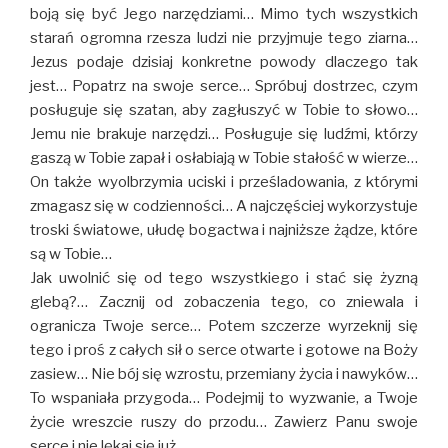
boją się być Jego narzędziami… Mimo tych wszystkich
starań ogromna rzesza ludzi nie przyjmuje tego ziarna…
Jezus podaje dzisiaj konkretne powody dlaczego tak
jest… Popatrz na swoje serce… Spróbuj dostrzec, czym
posługuje się szatan, aby zagłuszyć w Tobie to słowo…
Jemu nie brakuje narzędzi… Posługuje się ludźmi, którzy
gaszą w Tobie zapał i osłabiają w Tobie stałość w wierze…
On także wyolbrzymia uciski i prześladowania, z którymi
zmagasz się w codzienności… A najczęściej wykorzystuje
troski światowe, ułudę bogactwa i najniższe żądze, które
są w Tobie…
Jak uwolnić się od tego wszystkiego i stać się żyzną
glebą?… Zacznij od zobaczenia tego, co zniewala i
ogranicza Twoje serce… Potem szczerze wyrzeknij się
tego i proś z całych sił o serce otwarte i gotowe na Boży
zasiew… Nie bój się wzrostu, przemiany życia i nawyków…
To wspaniała przygoda… Podejmij to wyzwanie, a Twoje
życie wreszcie ruszy do przodu… Zawierz Panu swoje
serce i nie lękaj się już…