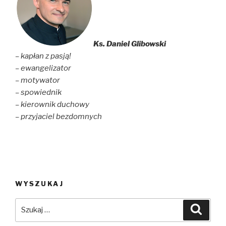
Ks. Daniel Glibowski
– kapłan z pasją!
– ewangelizator
– motywator
– spowiednik
– kierownik duchowy
– przyjaciel bezdomnych
WYSZUKAJ
Szukaj:
Szuka