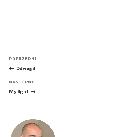
Nawigacja
Poprzedni
POPRZEDNI
wpisu
wpis
Odwagi!
Następny
NASTĘPNY
wpis
My light