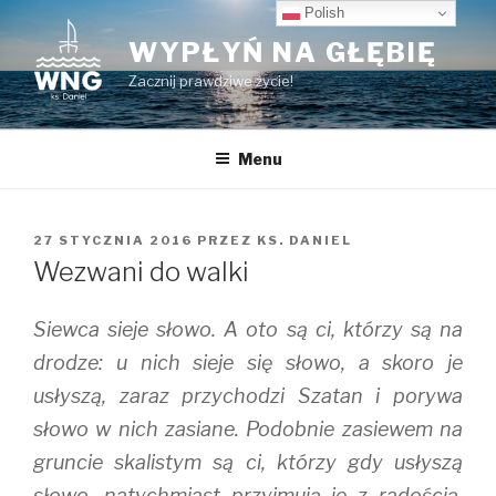
Przeskocz
Polish
do
WYPŁYŃ NA GŁĘBIĘ
treści
Zacznij prawdziwe życie!
Menu
OPUBLIKOWANE
27 STYCZNIA 2016
PRZEZ
KS. DANIEL
W
Wezwani do walki
Siewca sieje słowo. A oto są ci, którzy są na
drodze: u nich sieje się słowo, a skoro je
usłyszą, zaraz przychodzi Szatan i porywa
słowo w nich zasiane. Podobnie zasiewem na
gruncie skalistym są ci, którzy gdy usłyszą
słowo, natychmiast przyjmują je z radością,