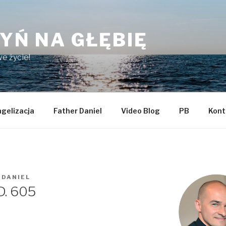
YŃ NA GŁĘBIĘ
e życie!
gelizacja
Father Daniel
Video Blog
PB
Kont
 DANIEL
D. 605