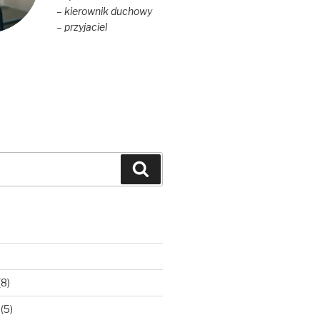
– kierownik duchowy
– przyjaciel
Szukaj
(8)
(5)