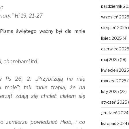
październik 2
y;
noty.” Hi 19, 21-27
wrzesień 202
sierpień 2025
Pisma świętego ważny był dla mnie
lipiec 2025
(4)
czerwiec 202
maj 2025
(18)
, chorobami itd.
kwiecień 2025
Ps 26, 2: ,,Przybliżają na mię
marzec 2025
(
ło moje”; tak mnie trapią, że na
luty 2025
(22)
erząt zdają się chcieć ciałem się
styczeń 2025
grudzień 2024
co zamierza powiedzieć Hiob, i co
listopad 2024