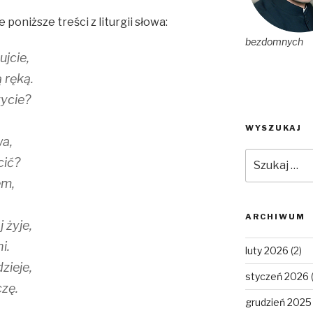
poniższe treści z liturgii słowa:
bezdomnych
tujcie,
 ręką.
zycie?
WYSZUKAJ
wa,
Szukaj:
cić?
em,
ARCHIWUM
 żyje,
i.
luty 2026
(2)
zieje,
styczeń 2026
zę.
grudzień 2025