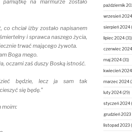
ą pamiątkę na marmurze zostało
październik 2
wrzesień 202
.
sierpień 2024
t, co chciał iżby zostało napisanem
eśmiertelny i sprawca naszego życia,
lipiec 2024
(31)
iecznie trwać mającego żywota.
czerwiec 202
dam Boga mego.
maj 2024
(31)
a, oczami zaś duszy Boską istność.
kwiecień 2024
zieć będzie, lecz ja sam tak
marzec 2024
(
ieszyć się będę.”
luty 2024
(29)
styczeń 2024
m moim:
grudzień 2023
listopad 2023
(