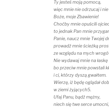
Ty jesteś moją pomocą,
więc mnie nie odrzucaj i ni
Boże, moje Zbawienie!
Choćby mnie opuścili ojciec
to jednak Pan mnie przygar
Panie, naucz mnie Twojej dr
prowadź mnie ścieżką pros
ze względu na mych wrogó
Nie wydawaj mnie na łaskę 
bo przeciw mnie powstali k
i ci, którzy dyszą gwałtem.
Wierzę, iż będę oglądał do
w ziemi żyjących5.
Ufaj Panu, bądź mężny,
niech się twe serce umocni,