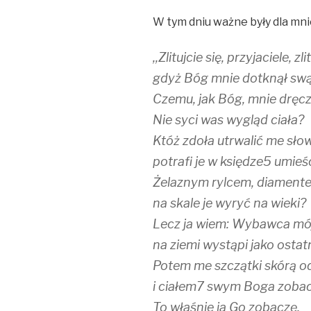
W tym dniu ważne były dla mnie 
,,Zlitujcie się, przyjaciele, zli
gdyż Bóg mnie dotknął swą
Czemu, jak Bóg, mnie dręc
Nie syci was wygląd ciała?
Któż zdoła utrwalić me sło
potrafi je w księdze5 umieś
Żelaznym rylcem, diament
na skale je wyryć na wieki?
Lecz ja wiem: Wybawca mój
na ziemi wystąpi jako ostatn
Potem me szczątki skórą od
i ciałem7 swym Boga zobac
To właśnie ja Go zobaczę,