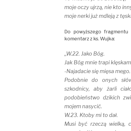
moje oczy ujrzą, nie kto inn
moje nerki już mdleją z tęsk
Do powyższego fragmentu 
komentarz z ks. Wujka:
,,W.22. Jako Bóg.
Jak Bóg mnie trapi klęskami
-Najadacie się mięsa mego.
Podobnie do onych słów 
szkodnicy, aby żarli cia
podobieństwo dzikich zwi
mojem nasycić.
W.23. Ktoby mi to dał.
Musi być rzeczą wielką, 