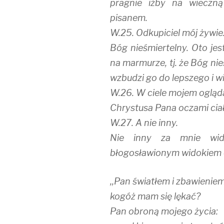
pragnie iżby na wieczn
pisanem.
W.25. Odkupiciel mój żywie
Bóg nieśmiertelny. Oto jes
na marmurze, tj. że Bóg ni
wzbudzi go do lepszego i w
W.26. W ciele mojem oglą
Chrystusa Pana oczami ciał
W.27. A nie inny.
Nie inny za mnie wid
błogosławionym widokiem c
,,Pan światłem i zbawienie
kogóż mam się lękać?
Pan obroną mojego życia: