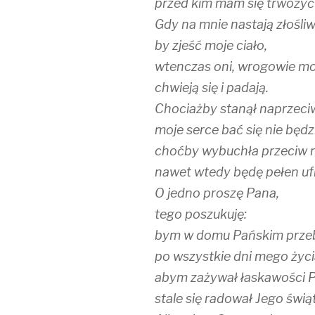
przed kim mam się trwożyć
Gdy na mnie nastają złośliw
by zjeść moje ciało,
wtenczas oni, wrogowie moi 
chwieją się i padają.
Chociażby stanął naprzeci
moje serce bać się nie będz
choćby wybuchła przeciw 
nawet wtedy będę pełen uf
O jedno proszę Pana,
tego poszukuję:
bym w domu Pańskim prze
po wszystkie dni mego życi
abym zażywał łaskawości 
stale się radował Jego świą