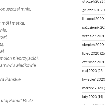
styczeń 2021
(
e opuszczaj mnie,
grudzień 2020
listopad 2020
 mój i matka,
październik 2
nie.
wrzesień 202
ogi,
tą,
sierpień 2020
w!
lipiec 2020
(25
moich nieprzyjaciół,
czerwiec 202
łamliwi świadkowie
maj 2020
(28)
bra Pańskie
kwiecień 202
marzec 2020
(
luty 2020
(14)
 ufaj Panu!” Ps 27