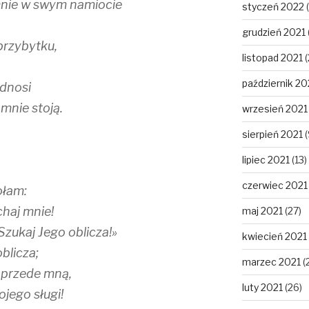
nie w swym namiocie
styczeń 2022
(
grudzień 2021
przybytku,
listopad 2021
(
październik 20
odnosi
 mnie stoją.
wrzesień 2021
sierpień 2021
(
lipiec 2021
(13)
czerwiec 2021
ołam:
chaj mnie!
maj 2021
(27)
Szukaj Jego oblicza!»
kwiecień 2021
blicza;
marzec 2021
(
 przede mną,
luty 2021
(26)
jego sługi!