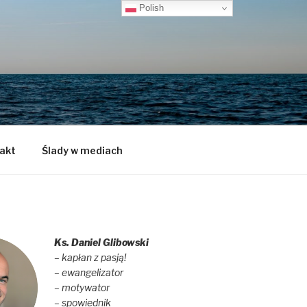
Polish
akt
Ślady w mediach
Ks. Daniel Glibowski
– kapłan z pasją!
– ewangelizator
– motywator
– spowiednik