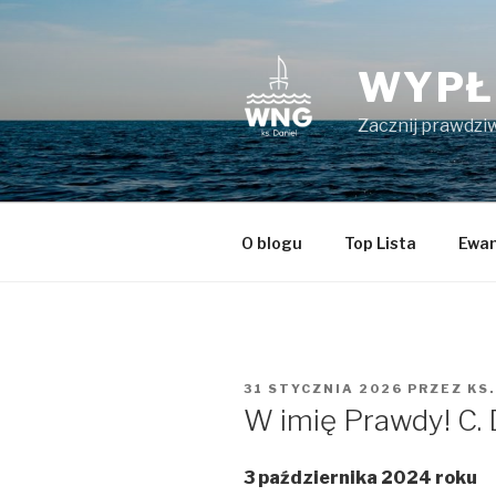
Przeskocz
do
treści
WYPŁ
Zacznij prawdziw
O blogu
Top Lista
Ewan
OPUBLIKOWANE
31 STYCZNIA 2026
PRZEZ
KS.
W
W imię Prawdy! C. 
3 października 2024 roku