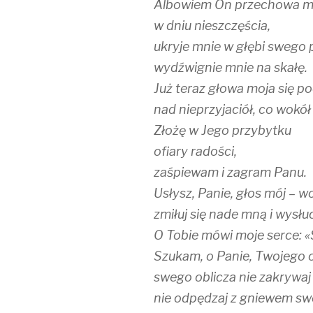
Albowiem On przechowa m
w dniu nieszczęścia,
ukryje mnie w głębi swego 
wydźwignie mnie na skałę.
Już teraz głowa moja się p
nad nieprzyjaciół, co wokół
Złożę w Jego przybytku
ofiary radości,
zaśpiewam i zagram Panu.
Usłysz, Panie, głos mój – w
zmiłuj się nade mną i wysłu
O Tobie mówi moje serce: «
Szukam, o Panie, Twojego o
swego oblicza nie zakrywaj
nie odpędzaj z gniewem swo