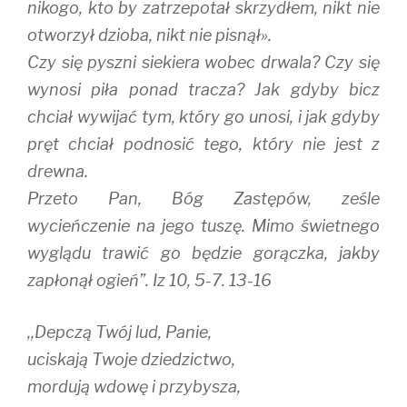
nikogo, kto by zatrzepotał skrzydłem, nikt nie
otworzył dzioba, nikt nie pisnął».
Czy się pyszni siekiera wobec drwala? Czy się
wynosi piła ponad tracza? Jak gdyby bicz
chciał wywijać tym, który go unosi, i jak gdyby
pręt chciał podnosić tego, który nie jest z
drewna.
Przeto Pan, Bóg Zastępów, ześle
wycieńczenie na jego tuszę. Mimo świetnego
wyglądu trawić go będzie gorączka, jakby
zapłonął ogień”. Iz 10, 5-7. 13-16
,,Depczą Twój lud, Panie,
uciskają Twoje dziedzictwo,
mordują wdowę i przybysza,