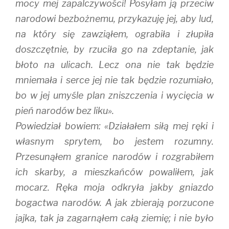
mocy mej zapalczywości! Posyłam ją przeciw
narodowi bezbożnemu, przykazuję jej, aby lud,
na który się zawziąłem, ograbiła i złupiła
doszczętnie, by rzuciła go na zdeptanie, jak
błoto na ulicach. Lecz ona nie tak będzie
mniemała i serce jej nie tak będzie rozumiało,
bo w jej umyśle plan zniszczenia i wycięcia w
pień narodów bez liku».
Powiedział bowiem: «Działałem siłą mej ręki i
własnym sprytem, bo jestem rozumny.
Przesunąłem granice narodów i rozgrabiłem
ich skarby, a mieszkańców powaliłem, jak
mocarz. Ręka moja odkryła jakby gniazdo
bogactwa narodów. A jak zbierają porzucone
jajka, tak ja zagarnąłem całą ziemię; i nie było