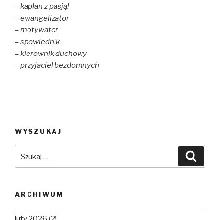
– kapłan z pasją!
– ewangelizator
– motywator
– spowiednik
– kierownik duchowy
– przyjaciel bezdomnych
WYSZUKAJ
Szukaj:
Szuka
ARCHIWUM
luty 2026
(2)