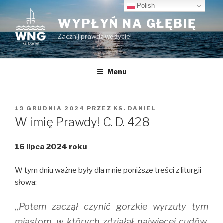
Przeskocz
Polish
do
WYPŁYŃ NA GŁĘBIĘ
treści
Zacznij prawdziwe życie!
Menu
OPUBLIKOWANE
19 GRUDNIA 2024
PRZEZ
KS. DANIEL
W
W imię Prawdy! C. D. 428
16 lipca 2024 roku
W tym dniu ważne były dla mnie poniższe treści z liturgii
słowa:
,,Potem zaczął czynić gorzkie wyrzuty tym
miastom, w których zdziałał najwięcej cudów,