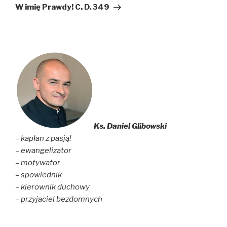
wpis
W imię Prawdy! C. D. 349
Ks. Daniel Glibowski
– kapłan z pasją!
– ewangelizator
– motywator
– spowiednik
– kierownik duchowy
– przyjaciel bezdomnych