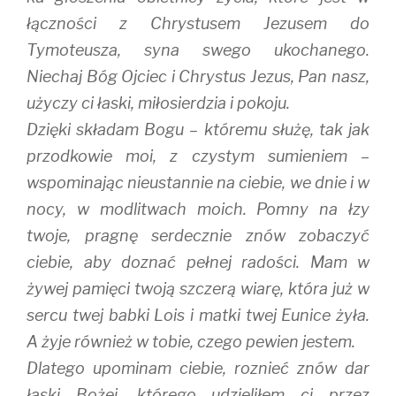
łączności z Chrystusem Jezusem do
Tymoteusza, syna swego ukochanego.
Niechaj Bóg Ojciec i Chrystus Jezus, Pan nasz,
użyczy ci łaski, miłosierdzia i pokoju.
Dzięki składam Bogu – któremu służę, tak jak
przodkowie moi, z czystym sumieniem –
wspominając nieustannie na ciebie, we dnie i w
nocy, w modlitwach moich. Pomny na łzy
twoje, pragnę serdecznie znów zobaczyć
ciebie, aby doznać pełnej radości. Mam w
żywej pamięci twoją szczerą wiarę, która już w
sercu twej babki Lois i matki twej Eunice żyła.
A żyje również w tobie, czego pewien jestem.
Dlatego upominam ciebie, roznieć znów dar
łaski Bożej, którego udzieliłem ci przez