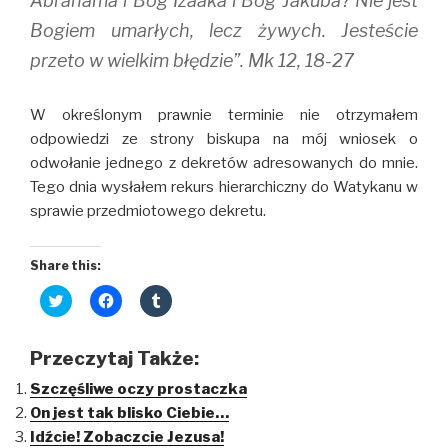
Abrahama i Bóg Izaaka i Bóg Jakuba? Nie jest
Bogiem umarłych, lecz żywych. Jesteście
przeto w wielkim błędzie”. Mk 12, 18-27
W określonym prawnie terminie nie otrzymałem
odpowiedzi ze strony biskupa na mój wniosek o
odwołanie jednego z dekretów adresowanych do mnie.
Tego dnia wysłałem rekurs hierarchiczny do Watykanu w
sprawie przedmiotowego dekretu.
Share this:
C
C
C
l
l
l
i
i
i
c
c
c
k
k
k
Przeczytaj Także:
t
t
t
o
o
o
Szczęśliwe oczy prostaczka
s
s
s
h
h
h
On jest tak blisko Ciebie…
a
a
a
r
r
r
Idźcie! Zobaczcie Jezusa!
e
e
e