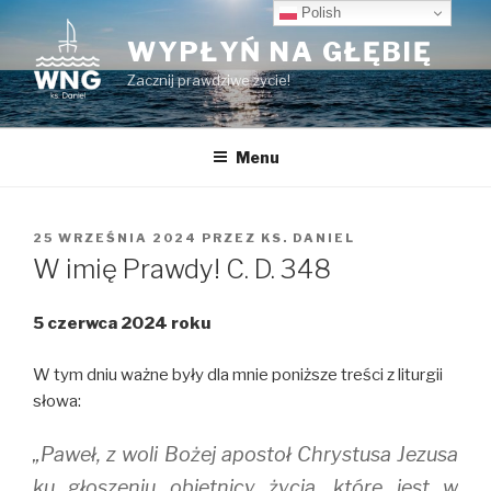
Przeskocz
Polish
do
WYPŁYŃ NA GŁĘBIĘ
treści
Zacznij prawdziwe życie!
Menu
OPUBLIKOWANE
25 WRZEŚNIA 2024
PRZEZ
KS. DANIEL
W
W imię Prawdy! C. D. 348
5 czerwca 2024 roku
W tym dniu ważne były dla mnie poniższe treści z liturgii
słowa:
„Paweł, z woli Bożej apostoł Chrystusa Jezusa
ku głoszeniu obietnicy życia, które jest w