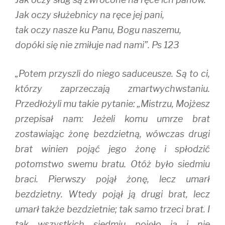
Jak oczy służebnicy na ręce jej pani,
tak oczy nasze ku Panu, Bogu naszemu,
dopóki się nie zmiłuje nad nami”. Ps 123
„Potem przyszli do niego saduceusze. Są to ci,
którzy zaprzeczają zmartwychwstaniu.
Przedłożyli mu takie pytanie: „Mistrzu, Mojżesz
przepisał nam: Jeżeli komu umrze brat
zostawiając żonę bezdzietną, wówczas drugi
brat winien pojąć jego żonę i spłodzić
potomstwo swemu bratu. Otóż było siedmiu
braci. Pierwszy pojął żonę, lecz umarł
bezdzietny. Wtedy pojął ją drugi brat, lecz
umarł także bezdzietnie; tak samo trzeci brat. I
tak wszystkich siedmiu pojęło ją i nie