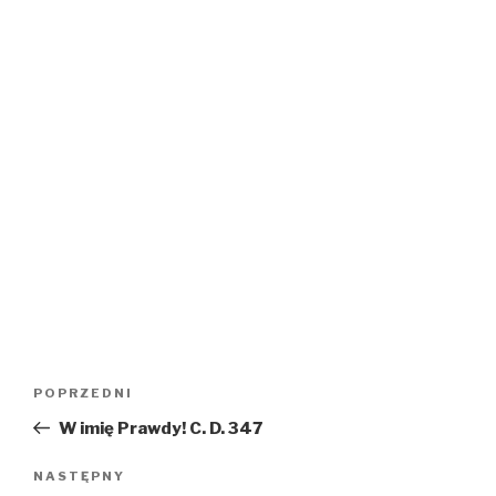
Nawigacja
Poprzedni
POPRZEDNI
wpisu
wpis
W imię Prawdy! C. D. 347
Następny
NASTĘPNY