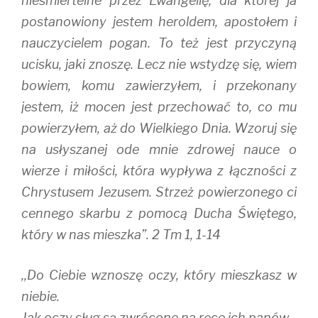
nieśmiertelne przez Ewangelię, dla której ja
postanowiony jestem heroldem, apostołem i
nauczycielem pogan. To też jest przyczyną
ucisku, jaki znoszę. Lecz nie wstydzę się, wiem
bowiem, komu zawierzyłem, i przekonany
jestem, iż mocen jest przechować to, co mu
powierzyłem, aż do Wielkiego Dnia. Wzoruj się
na usłyszanej ode mnie zdrowej nauce o
wierze i miłości, która wypływa z łączności z
Chrystusem Jezusem. Strzeż powierzonego ci
cennego skarbu z pomocą Ducha Świętego,
który w nas mieszka”. 2 Tm 1, 1-14
,,Do Ciebie wznoszę oczy, który mieszkasz w
niebie.
Jak oczy sług są zwrócone na ręce ich panów.