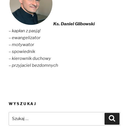
Ks. Daniel Glibowski
– kapłan z pasją!
– ewangelizator
– motywator
– spowiednik
– kierownik duchowy
– przyjaciel bezdomnych
WYSZUKAJ
Szukaj:
Szuka