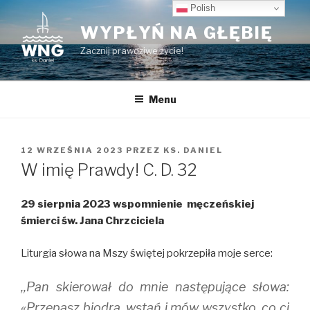
Przeskocz
Polish
do
WYPŁYŃ NA GŁĘBIĘ
treści
Zacznij prawdziwe życie!
Menu
OPUBLIKOWANE
12 WRZEŚNIA 2023
PRZEZ
KS. DANIEL
W
W imię Prawdy! C. D. 32
29 sierpnia 2023 wspomnienie męczeńskiej
śmierci św. Jana Chrzciciela
Liturgia słowa na Mszy świętej pokrzepiła moje serce:
,,Pan skierował do mnie następujące słowa:
«Przepasz biodra, wstań i mów wszystko, co ci