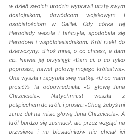
w dzień swoich urodzin wyprawił ucztę swym
dostojnikom, dowódcom wojskowym i
osobistościom w Galilei. Gdy córka tej
Herodiady weszła i tańczyła, spodobała się
Herodowi i współbiesiadnikom. Król rzekł do
dziewczyny: «Proś mnie, o co chcesz, a dam
ci». Nawet jej przysiągł: «Dam ci, o co tylko
poprosisz, nawet połowę mojego królestwa».
Ona wyszła i zapytała swą matkę: «O co mam
prosić?» Ta odpowiedziała: «O głowę Jana
Chrzciciela». Natychmiast weszła z
pośpiechem do króla i prosiła: «Chcę, żebyś mi
zaraz dał na misie głowę Jana Chrzciciela». A
król bardzo się zasmucił, ale przez wzgląd na
przysięgę i na biesiadników nie chciał jej