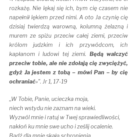
rozkażę. Nie lękaj się ich, bym cię czasem nie
napełnił lękiem przed nimi. A oto Ja czynię cię
dzisiaj twierdzą warowną, kolumną żelazną i
murem ze spiżu przeciw całej ziemi, przeciw
królom judzkim i ich przywódcom, ich
kapłanom i ludowi tej ziemi.
Będą walczyć
przeciw tobie, ale nie zdołają cię zwyciężyć,
gdyż Ja jestem z tobą – mówi Pan – by cię
ochraniać
»”. Jr 1, 17-19
,,W Tobie, Panie, ucieczka moja,
niech wstydu nie zaznam na wieki.
Wyzwól mnie i ratuj w Twej sprawiedliwości,
nakłoń ku mnie swe ucho i ześlij ocalenie.
Bądź dla mnie skałą schronienia