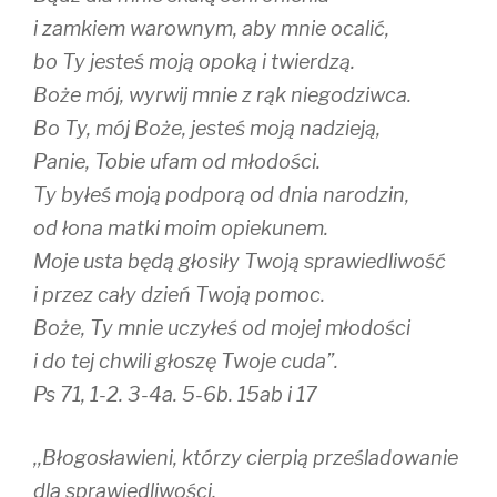
i zamkiem warownym, aby mnie ocalić,
bo Ty jesteś moją opoką i twierdzą.
Boże mój, wyrwij mnie z rąk niegodziwca.
Bo Ty, mój Boże, jesteś moją nadzieją,
Panie, Tobie ufam od młodości.
Ty byłeś moją podporą od dnia narodzin,
od łona matki moim opiekunem.
Moje usta będą głosiły Twoją sprawiedliwość
i przez cały dzień Twoją pomoc.
Boże, Ty mnie uczyłeś od mojej młodości
i do tej chwili głoszę Twoje cuda”.
Ps 71, 1-2. 3-4a. 5-6b. 15ab i 17
,,Błogosławieni, którzy cierpią prześladowanie
dla sprawiedliwości,