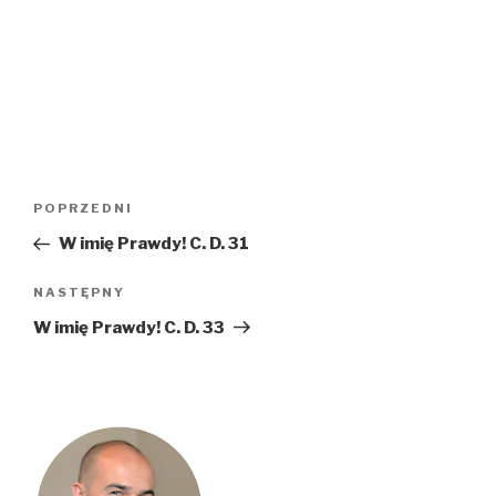
Nawigacja
Poprzedni
POPRZEDNI
wpisu
wpis
W imię Prawdy! C. D. 31
Następny
NASTĘPNY
wpis
W imię Prawdy! C. D. 33