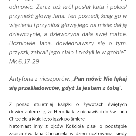
odmówić. Zaraz też król posłał kata i polecił
przynieść głowę Jana. Ten poszedł, ściął go w
więzieniu i przyniósł głowę jego na misie; dał ją
dziewczynie, a dziewczyna dała swej matce.
Uczniowie Jana, dowiedziawszy się o tym,
przyszli, zabrali jego ciało i złożyli je w grobie”.
Mk 6, 17-29
Antyfona z nieszporów:
,,
Pan mówi: Nie lękaj
się prześladowców, gdyż Ja jestem z tobą
”.
Z ponad stuletniej książki o żywotach świętych
dowiedziałem się, że Herodiada z nienawiści do św. Jana
Chrzciciela kłuła jego język po śmierci.
Natomiast inny z ojców Kościoła pisał o podstępie
zabicia św. Jana Chrzciciela w dzień ucztowania, kiedy