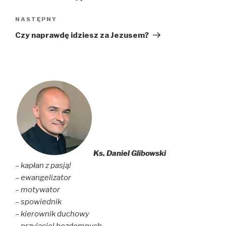
Następny
NASTĘPNY
wpis
Czy naprawdę idziesz za Jezusem?
Ks. Daniel Glibowski
– kapłan z pasją!
– ewangelizator
– motywator
– spowiednik
– kierownik duchowy