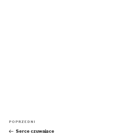
Nawigacja
Poprzedni
POPRZEDNI
wpisu
wpis
Serce czuwające