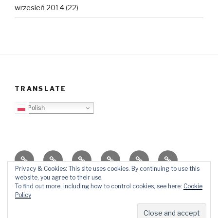
wrzesień 2014
(22)
TRANSLATE
Polish
O
Top
Ewangelizacja
Father
Video
PB
blogu
Lista
Daniel
Blog
Privacy & Cookies: This site uses cookies. By continuing to use this
website, you agree to their use.
Kontakt
Ślady
To find out more, including how to control cookies, see here:
Cookie
w
Policy
mediach
Dumnie wspierane przez WordPressa