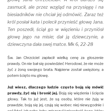
zasmucił, ale przez wzgląd na przysięgę i na
biesiadników nie chciał jej odmówić. Zaraz też
król posłał kata i polecił przynieść głowę Jana.
Ten poszedł, ściął go w więzieniu i przyniósł
głowę jego na misie; dał ją dziewczynie, a
dziewczyna dała swej matce. Mk 6, 22-28
Św. Jan Chrzciciel zapłacił wielką cenę za głoszenie
prawdy. On nie bał się powiedzieć Herodowi, że nie może
żyć z żoną swojego brata. Najpierw został uwięziony, a
potem ścięto mu głowę.
Już wiesz, dlaczego ludzie często boją się mówić
prawdy, żyć nią i bronić jej.
Boją się więzienia i ścięcia
głowy. Tak to już jest, że są osoby, które nie żyją w
prawdzie, boją się jej, czują się wobec niej niewygodnie i
coś/ktoś ich pcha żeby zniszczyć/unicestwić tego, który