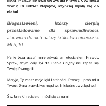
nieba. Ty także
nie lękaj się żyć dla Prawdy. Cóż mogą
zrobić Ci ludzie? Najwyżej szybciej wyślą Cię do
nieba!
Błogosławieni, którzy cierpią
prześladowanie dla sprawiedliwości
,
albowiem do nich należy królestwo niebieskie.
Mt 5, 10
Panie Jezu, uczyń mnie odważnym głosicielem Prawdy.
Spraw, abym cały żył dla Ciebie i nigdy nie zaparł się
Twojej Ewangelii.
Maryjo, Ty znasz moje lęki i słabości. Proszę, uproś mi u
Twego Syna prawdziwe męstwo i niejedno zwycięstwo!
Św. Janie Chrzcicielu – módl się za nami!