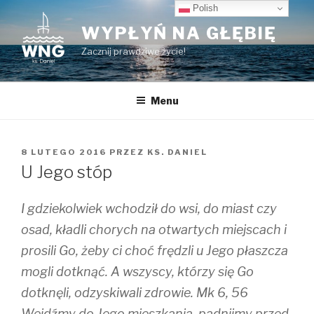
Przeskocz
Polish
do
WYPŁYŃ NA GŁĘBIĘ
treści
Zacznij prawdziwe życie!
Menu
OPUBLIKOWANE
8 LUTEGO 2016
PRZEZ
KS. DANIEL
W
U Jego stóp
I gdziekolwiek wchodził do wsi, do miast czy
osad, kładli chorych na otwartych miejscach i
prosili Go, żeby ci choć frędzli u Jego płaszcza
mogli dotknąć. A wszyscy, którzy się Go
dotknęli, odzyskiwali zdrowie. Mk 6, 56
Wejdźmy do Jego mieszkania, padnijmy przed