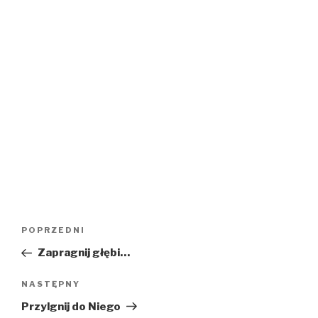
Nawigacja
Poprzedni
POPRZEDNI
wpisu
wpis
Zapragnij głębi…
Następny
NASTĘPNY
wpis
Przylgnij do Niego