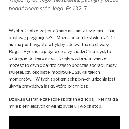
podnóżkiem stóp Jego. Ps 132, 7
Wyobraź sobie, że jesteś sam na sam z Jezusem… Jaką
postawę przyjmujesz?… Można pokornie stwierdzić, że
nie ma postawy, która byłaby adekwatna do chwały
Boga… Być może jedyne co przychodzi Ci na myśl, to
padnięcie do Jego stóp… Dzięki wyobraźni i wierze
możesz to czynić bardzo często podczas adoracji, mszy
świętej, czy osobistej modlitwie… Szukaj takich
momentów… W tych spotkaniach pełnych uniżenia jest
ukryta prawdziwa łaska, której pragniesz…
Dziękuję Ci Panie za każde spotkanie z Tobą… Nie ma dla
mnie piękniejszych chwil niż bycie u Twoich stóp…