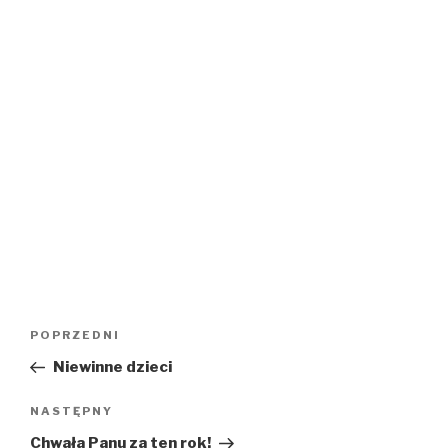
Nawigacja
Poprzedni
POPRZEDNI
wpisu
wpis
Niewinne dzieci
Następny
NASTĘPNY
wpis
Chwała Panu za ten rok!