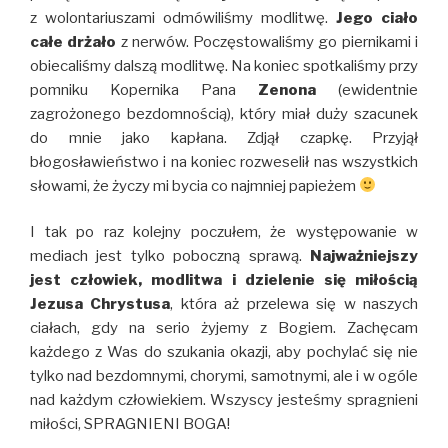
z wolontariuszami odmówiliśmy modlitwę.
Jego ciało
całe drżało
z nerwów. Poczęstowaliśmy go piernikami i
obiecaliśmy dalszą modlitwę. Na koniec spotkaliśmy przy
pomniku Kopernika Pana
Zenona
(ewidentnie
zagrożonego bezdomnością), który miał duży szacunek
do mnie jako kapłana. Zdjął czapkę. Przyjął
błogosławieństwo i na koniec rozweselił nas wszystkich
słowami, że życzy mi bycia co najmniej papieżem
I tak po raz kolejny poczułem, że występowanie w
mediach jest tylko poboczną sprawą.
Najważniejszy
jest człowiek, modlitwa i dzielenie się miłością
Jezusa Chrystusa
, która aż przelewa się w naszych
ciałach, gdy na serio żyjemy z Bogiem. Zachęcam
każdego z Was do szukania okazji, aby pochylać się nie
tylko nad bezdomnymi, chorymi, samotnymi, ale i w ogóle
nad każdym człowiekiem. Wszyscy jesteśmy spragnieni
miłości, SPRAGNIENI BOGA!