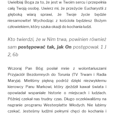
Uwielbiaj Boga za to, że jest w Twoim sercu i przepełnia
całą Twoją osobę. Uwierz mi, że przeżycie Eucharystii z
głęboką wiarą sprawi, że Twoje życie będzie
niesamowite! Wychodząc z kościoła będziesz Bożym
człowiekiem, który szuka okazji do kochania ludzi.
Kto twierdzi, że w Nim trwa, powinien również
sam
postępować tak, jak On
postępował. 1 J
2, 6b
Wczoraj Pan Bóg posłał mnie z wolontariuszami
Przyjaciół Bezdomnych do Torunia (TV Trwam i Radia
Maryja). Mieliśmy piękną podróż dzięki niezwykłemu
kierowcy Panu Markowi, który zjeździł kawał świata i
opowiadał wspaniałe historie o miejscach i ludziach.
Później czekał nas trudny czas. Długo oczekiwaliśmy na
nagranie programu Westerplatte Młodych. Nie lubimy
czekać. Jesteśmy ludźmi pełnymi chęci do kochania i