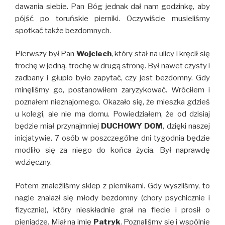
dawania siebie. Pan Bóg jednak dał nam godzinkę, aby
pójść po toruńskie pierniki. Oczywiście musieliśmy
spotkać także bezdomnych.
Pierwszy był Pan
Wojciech
, który stał na ulicy i kręcił się
trochę w jedną, trochę w drugą stronę. Był nawet czysty i
zadbany i głupio było zapytać, czy jest bezdomny. Gdy
minęliśmy go, postanowiłem zaryzykować. Wróciłem i
poznałem nieznajomego. Okazało się, że mieszka gdzieś
u kolegi, ale nie ma domu. Powiedziałem, że od dzisiaj
będzie miał przynajmniej
DUCHOWY DOM
, dzięki naszej
inicjatywie. 7 osób w poszczególne dni tygodnia będzie
modliło się za niego do końca życia. Był naprawdę
wdzięczny.
Potem znaleźliśmy sklep z piernikami. Gdy wyszliśmy, to
nagle znalazł się młody bezdomny (chory psychicznie i
fizycznie), który nieskładnie grał na flecie i prosił o
pieniądze. Miał na imię
Patryk
. Poznaliśmy się i wspólnie