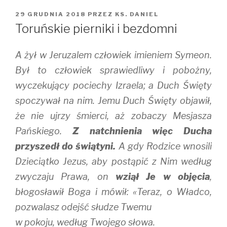
OPUBLIKOWANE
29 GRUDNIA 2018
PRZEZ
KS. DANIEL
W
Toruńskie pierniki i bezdomni
A żył w Jeruzalem człowiek imieniem Symeon.
Był to człowiek sprawiedliwy i pobożny,
wyczekujący pociechy Izraela; a Duch Święty
spoczywał na nim. Jemu Duch Święty objawił,
że nie ujrzy śmierci, aż zobaczy Mesjasza
Pańskiego.
Z natchnienia więc Ducha
przyszedł do świątyni.
A gdy Rodzice wnosili
Dzieciątko Jezus, aby postąpić z Nim według
zwyczaju Prawa, on
wziął Je w objęcia
,
błogosławił Boga i mówił: «Teraz, o Władco,
pozwalasz odejść słudze Twemu
w pokoju, według Twojego słowa.