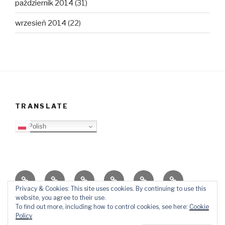
październik 2014
(31)
wrzesień 2014
(22)
TRANSLATE
Polish
O
Top
Ewangelizacja
Father
Video
PB
blogu
Lista
Daniel
Blog
Privacy & Cookies: This site uses cookies. By continuing to use this
website, you agree to their use.
Kontakt
Ślady
To find out more, including how to control cookies, see here:
Cookie
w
Policy