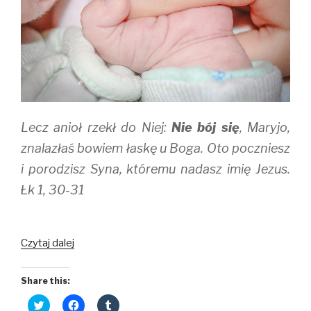
Lecz anioł rzekł do Niej:
Nie bój się
, Maryjo,
znalazłaś bowiem łaskę u Boga. Oto poczniesz
i porodzisz Syna, któremu nadasz imię Jezus.
Łk 1, 30-31
Dla
Czytaj dalej
Boga
nie
Share this:
ma
C
C
C
nic