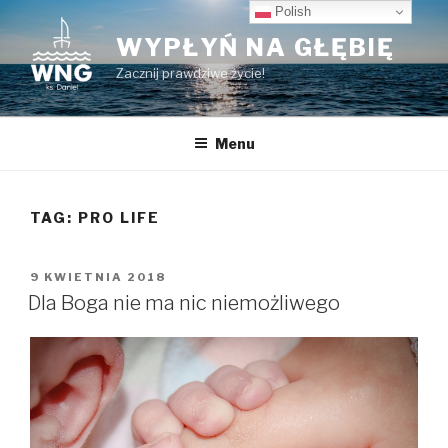
Przeskocz
Polish
do
WYPŁYŃ NA GŁĘBIĘ
treści
Zacznij prawdziwe życie!
Menu
TAG:
PRO LIFE
OPUBLIKOWANE
9 KWIETNIA 2018
W
Dla Boga nie ma nic niemożliwego