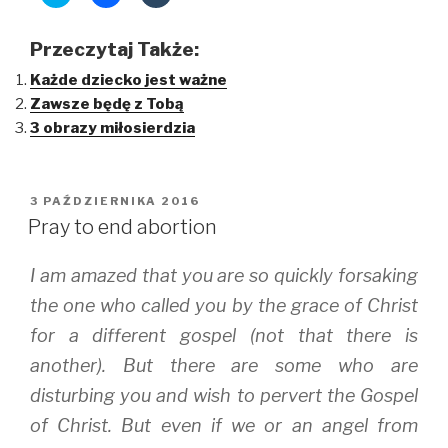
l
l
l
i
i
i
niemożliwego
c
c
c
k
k
k
Przeczytaj Także:
t
t
t
o
o
o
Każde dziecko jest ważne
s
s
s
h
h
h
Zawsze będę z Tobą
a
a
a
r
r
r
3 obrazy miłosierdzia
e
e
e
o
o
o
n
n
n
T
F
T
w
a
u
i
c
m
OPUBLIKOWANE
3 PAŹDZIERNIKA 2016
t
e
b
W
t
b
l
Pray to end abortion
e
o
r
r
o
(
(
k
O
I am amazed that you are so quickly forsaking
O
(
p
p
O
e
e
p
n
the one who called you by the grace of Christ
n
e
s
s
n
i
for a different gospel (not that there is
i
s
n
n
i
n
another). But there are some who are
n
n
e
e
n
w
w
e
w
disturbing you and wish to pervert the Gospel
w
w
i
i
w
n
of Christ. But even if we or an angel from
n
i
d
d
n
o