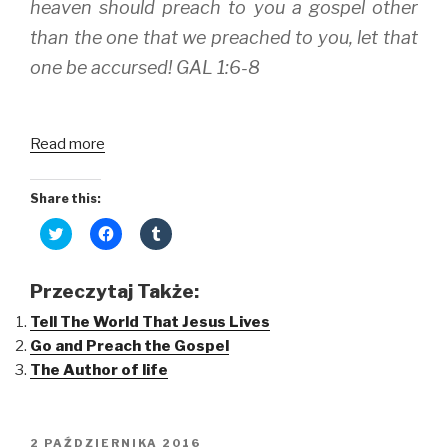
heaven should preach to you a gospel other
o
d
w
w
o
)
)
w
than the one that we preached to you, let that
)
one be accursed! GAL 1:6-8
Read more
Share this:
C
C
C
l
l
l
i
i
i
c
c
c
k
k
k
Przeczytaj Także:
t
t
t
o
o
o
Tell The World That Jesus Lives
s
s
s
h
h
h
Go and Preach the Gospel
a
a
a
r
r
r
The Author of life
e
e
e
o
o
o
n
n
n
T
F
T
w
a
u
i
c
m
OPUBLIKOWANE
2 PAŹDZIERNIKA 2016