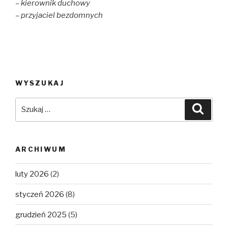
w
o
)
– kierownik duchowy
)
w
)
– przyjaciel bezdomnych
WYSZUKAJ
Szukaj:
Szuka
ARCHIWUM
luty 2026
(2)
styczeń 2026
(8)
grudzień 2025
(5)