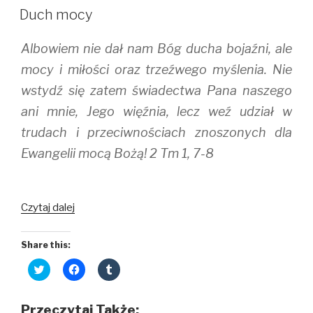
t
e
b
W
t
b
l
Duch mocy
e
o
r
r
o
(
(
k
O
Albowiem nie dał nam Bóg ducha bojaźni, ale
O
(
p
p
O
e
e
p
n
mocy i miłości oraz trzeźwego myślenia. Nie
n
e
s
s
n
i
wstydź się zatem świadectwa Pana naszego
i
s
n
n
i
n
ani mnie, Jego więźnia, lecz weź udział w
n
n
e
e
n
w
w
e
w
trudach i przeciwnościach znoszonych dla
w
w
i
i
w
n
Ewangelii mocą Bożą! 2 Tm 1, 7-8
n
i
d
d
n
o
o
d
w
w
o
)
)
w
)
Czytaj dalej
Share this:
C
C
C
l
l
l
i
i
i
c
c
c
k
k
k
Przeczytaj Także: