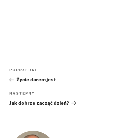
Nawigacja
Poprzedni
POPRZEDNI
wpisu
wpis
Życie darem jest
Następny
NASTĘPNY
wpis
Jak dobrze zacząć dzień?