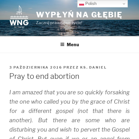
Przeskocz
Polish
do
WYPŁYŃ NA GŁĘBIĘ
treści
Zacznij prawdziwe życie!
Menu
OPUBLIKOWANE
3 PAŹDZIERNIKA 2016
PRZEZ
KS. DANIEL
W
Pray to end abortion
I am amazed that you are so quickly forsaking
the one who called you by the grace of Christ
for a different gospel (not that there is
another). But there are some who are
disturbing you and wish to pervert the Gospel
of Christ. But even if we or an angel from