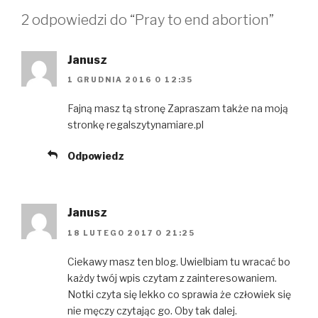
s
n
i
i
s
n
2 odpowiedzi do “Pray to end abortion”
n
i
n
n
n
e
e
n
w
w
e
w
Janusz
w
w
i
i
w
n
n
i
d
1 GRUDNIA 2016 O 12:35
d
n
o
o
d
w
w
o
)
Fajną masz tą stronę Zapraszam także na moją
)
w
stronkę regalszytynamiare.pl
)
Odpowiedz
Janusz
18 LUTEGO 2017 O 21:25
Ciekawy masz ten blog. Uwielbiam tu wracać bo
każdy twój wpis czytam z zainteresowaniem.
Notki czyta się lekko co sprawia że człowiek się
nie męczy czytając go. Oby tak dalej.