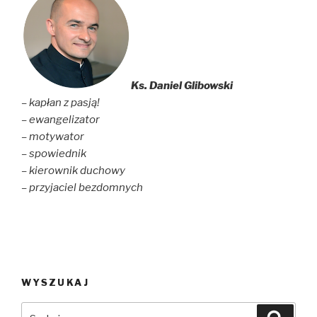
Ks. Daniel Glibowski
– kapłan z pasją!
– ewangelizator
– motywator
– spowiednik
– kierownik duchowy
– przyjaciel bezdomnych
WYSZUKAJ
Szukaj:
Szuka