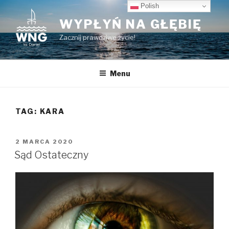
Przeskocz
Polish
do
WYPŁYŃ NA GŁĘBIĘ
treści
Zacznij prawdziwe życie!
Menu
TAG:
KARA
OPUBLIKOWANE
2 MARCA 2020
W
Sąd Ostateczny