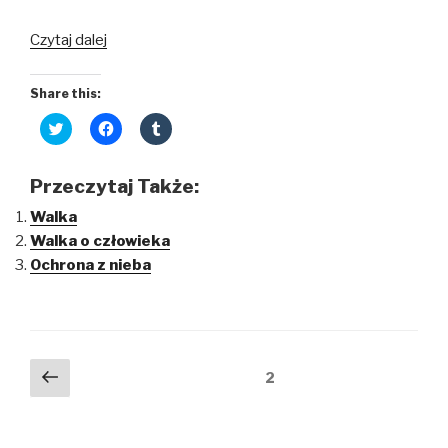
Czytaj dalej
Share this:
C
C
C
l
l
l
i
i
i
c
c
c
k
k
k
Przeczytaj Także:
t
t
t
o
o
o
Walka
s
s
s
h
h
h
Walka o człowieka
a
a
a
r
r
r
Ochrona z nieba
e
e
e
o
o
o
n
n
n
T
F
T
w
a
u
i
c
m
t
e
b
t
b
l
Nawigacja
Poprzednia
e
o
r
strona
2
r
o
(
strona
po
(
k
O
O
(
p
wpisach
p
O
e
e
p
n