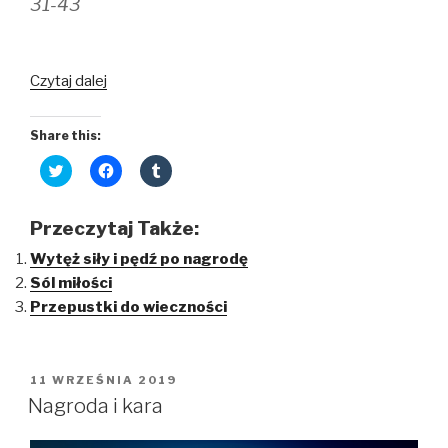
31-43
Sąd
Czytaj dalej
Ostateczny
Share this:
C
C
C
l
l
l
i
i
i
c
c
c
k
k
k
Przeczytaj Także:
t
t
t
o
o
o
Wytęż siły i pędź po nagrodę
s
s
s
h
h
h
Sól miłości
a
a
a
r
r
r
Przepustki do wieczności
e
e
e
o
o
o
n
n
n
T
F
T
w
a
u
i
c
m
OPUBLIKOWANE
11 WRZEŚNIA 2019
t
e
b
W
t
b
l
Nagroda i kara
e
o
r
r
o
(
(
k
O