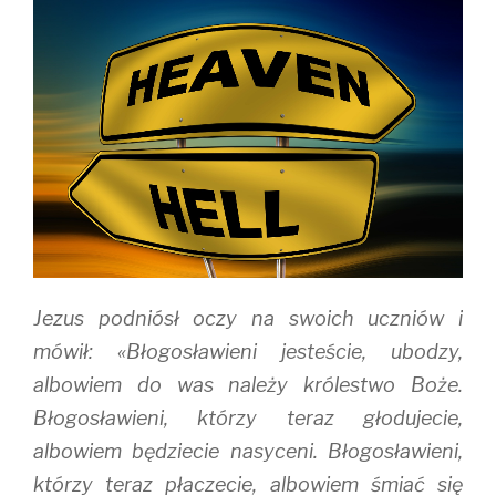
O
(
p
p
O
e
e
p
n
n
e
s
s
n
i
i
s
n
n
i
n
n
n
e
e
n
w
w
e
w
w
w
i
i
w
n
n
i
d
d
n
o
o
d
w
w
o
)
)
w
)
Jezus podniósł oczy na swoich uczniów i
mówił: «Błogosławieni jesteście, ubodzy,
albowiem do was należy królestwo Boże.
Błogosławieni, którzy teraz głodujecie,
albowiem będziecie nasyceni. Błogosławieni,
którzy teraz płaczecie, albowiem śmiać się