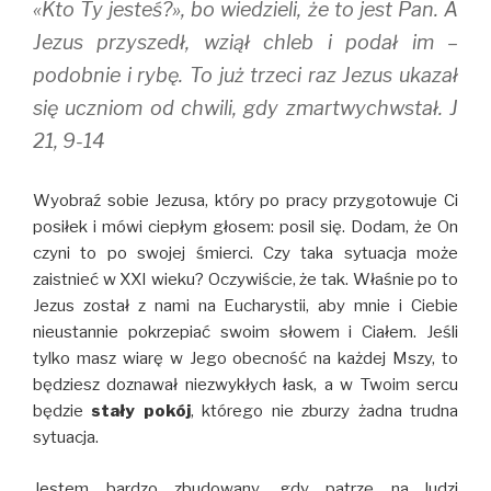
«Kto Ty jesteś?», bo wiedzieli, że to jest Pan. A
Jezus przyszedł, wziął chleb i podał im –
podobnie i rybę. To już trzeci raz Jezus ukazał
się uczniom od chwili, gdy zmartwychwstał. J
21, 9-14
Wyobraź sobie Jezusa, który po pracy przygotowuje Ci
posiłek i mówi ciepłym głosem: posil się. Dodam, że On
czyni to po swojej śmierci. Czy taka sytuacja może
zaistnieć w XXI wieku? Oczywiście, że tak. Właśnie po to
Jezus został z nami na Eucharystii, aby mnie i Ciebie
nieustannie pokrzepiać swoim słowem i Ciałem. Jeśli
tylko masz wiarę w Jego obecność na każdej Mszy, to
będziesz doznawał niezwykłych łask, a w Twoim sercu
będzie
stały pokój
, którego nie zburzy żadna trudna
sytuacja.
Jestem bardzo zbudowany, gdy patrzę na ludzi