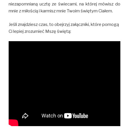
niezapomnianą ucztę ze świecami, na której mówisz do
mnie z miłością i karmisz mnie Twoim świętym Ciałem.
Jeśli znajdziesz czas, to obejrzyj załączniki, które pomogą
Ci lepiej zrozumieć Mszę świętą: