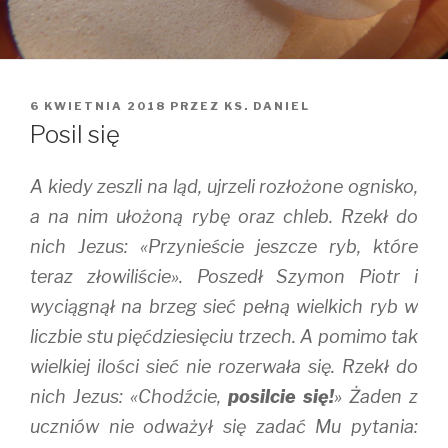
OPUBLIKOWANE
6 KWIETNIA 2018
PRZEZ
KS. DANIEL
W
Posil się
A kiedy zeszli na ląd, ujrzeli rozłożone ognisko,
a na nim ułożoną rybę oraz chleb. Rzekł do
nich Jezus: «Przynieście jeszcze ryb, które
teraz złowiliście». Poszedł Szymon Piotr i
wyciągnął na brzeg sieć pełną wielkich ryb w
liczbie stu pięćdziesięciu trzech. A pomimo tak
wielkiej ilości sieć nie rozerwała się. Rzekł do
nich Jezus: «Chodźcie,
posilcie się!
» Żaden z
uczniów nie odważył się zadać Mu pytania: