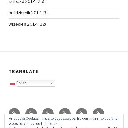
listopad 2014
(25)
październik 2014
(31)
wrzesień 2014
(22)
TRANSLATE
Polish
O
Top
Ewangelizacja
Father
Video
PB
blogu
Lista
Daniel
Blog
Privacy & Cookies: This site uses cookies. By continuing to use this
website, you agree to their use.
Kontakt
Ślady