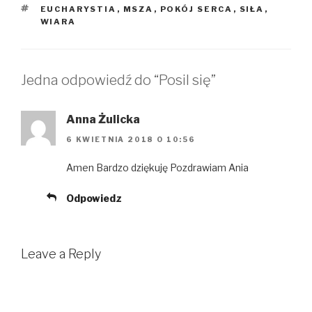
O
(
p
TAGI
EUCHARYSTIA
,
MSZA
,
POKÓJ SERCA
,
SIŁA
,
p
O
e
e
p
n
WIARA
n
e
s
s
n
i
i
s
n
n
i
n
n
n
e
e
n
w
Jedna odpowiedź do “Posil się”
w
e
w
w
w
i
i
w
n
n
i
d
Anna Żulicka
d
n
o
o
d
w
w
o
)
6 KWIETNIA 2018 O 10:56
)
w
)
Amen Bardzo dziękuję Pozdrawiam Ania
Odpowiedz
Leave a Reply