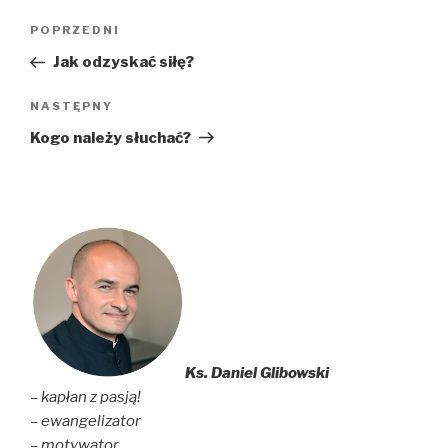
Nawigacja
Poprzedni
POPRZEDNI
wpisu
wpis
Jak odzyskać siłę?
Następny
NASTĘPNY
wpis
Kogo należy słuchać?
Ks. Daniel Glibowski
– kapłan z pasją!
– ewangelizator
– motywator