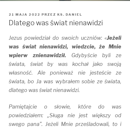
OPUBLIKOWANE
21 MAJA 2022
PRZEZ
KS. DANIEL
W
Dlatego was świat nienawidzi
Jezus powiedział do swoich uczniów: «
Jeżeli
was świat nienawidzi, wiedzcie, że Mnie
wpierw znienawidził.
Gdybyście byli ze
świata, świat by was kochał jako swoją
własność. Ale ponieważ nie jesteście ze
świata, bo Ja was wybrałem sobie ze świata,
dlatego was świat nienawidzi.
Pamiętajcie o słowie, które do was
powiedziałem: „Sługa nie jest większy od
swego pana”. Jeżeli Mnie prześladowali, to i