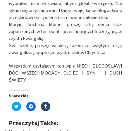
wybrałeś mnie ze świata, abym głosił Ewangelię. Nie
lękam się prześladowań. Dzięki Twojej łasce błogosławię
prześladowcom i polecam ich Twemu miłosierdziu.
Maryjo, kochana Mamo, proszę ratuj serca ludzi
zapatrzonych w ten świat i prześladujących ludzi żyjących
czystą Ewangelią.
Św. Józefie, proszę, wspieraj razem ze świętymi misję
ewangelizacji współczesnych uczniów Chrystusa.
Wszystkim czytającym ten wpis NIECH BŁOGOSŁAWI
BÓG WSZECHMOGĄCY OJCIEC I SYN + I DUCH
ŚWIĘTY.
Share this:
C
C
C
l
l
l
i
i
i
c
c
c
k
k
k
Przeczytaj Także:
t
t
t
o
o
o