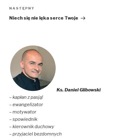
Następny
NASTĘPNY
wpis
Niech się nie lęka serce Twoje
Ks. Daniel Glibowski
– kapłan z pasją!
– ewangelizator
– motywator
– spowiednik
– kierownik duchowy
– przyjaciel bezdomnych