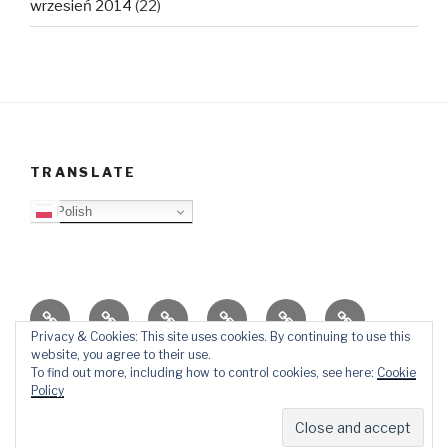
wrzesień 2014
(22)
TRANSLATE
Polish
O
Top
Ewangelizacja
Father
Video
PB
blogu
Lista
Daniel
Blog
Privacy & Cookies: This site uses cookies. By continuing to use this
website, you agree to their use.
Kontakt
Ślady
To find out more, including how to control cookies, see here:
Cookie
w
Policy
mediach
Dumnie wspierane przez WordPressa