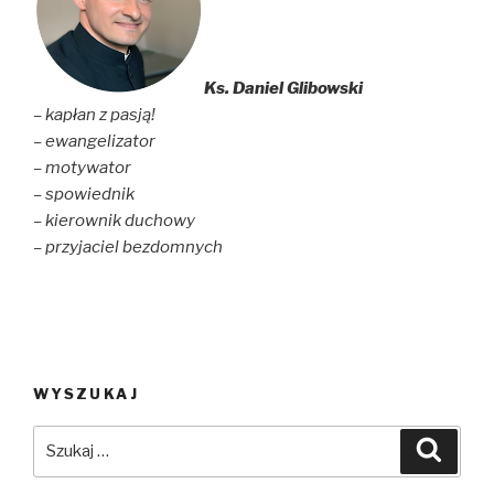
Ks. Daniel Glibowski
– kapłan z pasją!
– ewangelizator
– motywator
– spowiednik
– kierownik duchowy
– przyjaciel bezdomnych
WYSZUKAJ
Szukaj:
Szuka