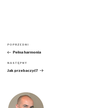
Nawigacja
Poprzedni
POPRZEDNI
wpisu
wpis
Pełna harmonia
Następny
NASTĘPNY
wpis
Jak przebaczyć?