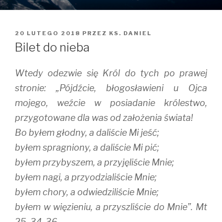
OPUBLIKOWANE
20 LUTEGO 2018
PRZEZ
KS. DANIEL
W
Bilet do nieba
Wtedy odezwie się Król do tych po prawej
stronie: „Pójdźcie, błogosławieni u Ojca
mojego, weźcie w posiadanie królestwo,
przygotowane dla was od założenia świata!
Bo byłem głodny, a daliście Mi jeść;
byłem spragniony, a daliście Mi pić;
byłem przybyszem, a przyjęliście Mnie;
byłem nagi, a przyodzialiście Mnie;
byłem chory, a odwiedziliście Mnie;
byłem w więzieniu, a przyszliście do Mnie”. Mt
25, 34-36