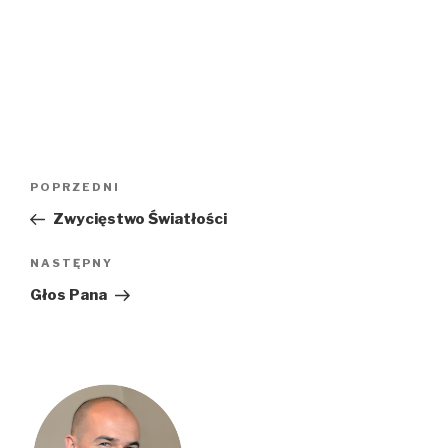
Nawigacja
Poprzedni
POPRZEDNI
wpisu
wpis
Zwycięstwo Światłości
Następny
NASTĘPNY
wpis
Głos Pana