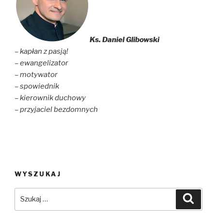
Ks. Daniel Glibowski
– kapłan z pasją!
– ewangelizator
– motywator
– spowiednik
– kierownik duchowy
– przyjaciel bezdomnych
WYSZUKAJ
Szukaj:
Szuka