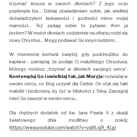
trzymać Jezusa w swoich dłoniach?
Z jego oczu
popłynęła łza… Dzisiaj uświadamiam sobie, jak wielkiej
doświadczyłem łaskawości i godności mimo mojej
marności… Też zadaję sobie to pytanie:
Kim ja
jestem?
W moich dłoniach codziennie na ołtarzu rodzi się
nowy Chrystus… Mogę podawać Go innym ludziom…
W momencie komunii świętej, gdy podchodzisz do
kapłana – pamiętaj, że podaje Ci malutkiego Chrystusa,
którego możesz „trzymać w dłoniach swojego serca”.
Kontempluj Go i uwielbiaj tak, jak Maryja
i rozważaj w
swoim sercu, co Bóg uczynił dla Ciebie. On stał się taki
malutki i bezbronny, by żyć w bliskości z Tobą. Zapragnij
mieć Go zawsze w swoim sercu…
Dla chętnych dodatek od św. Jana Pawła II z okazji
światowego dnia modlitwy o pokój:
(
https://www.youtube.com/watch?v=vqBLsj9_41g
)