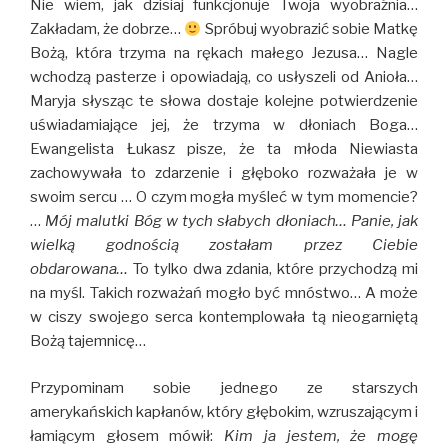
Nie wiem, jak dzisiaj funkcjonuje Twoja wyobraźnia…
Zakładam, że dobrze…
Spróbuj wyobrazić sobie Matkę
Bożą, która trzyma na rękach małego Jezusa… Nagle
wchodzą pasterze i opowiadają, co usłyszeli od Anioła…
Maryja słysząc te słowa dostaje kolejne potwierdzenie
uświadamiające jej, że trzyma w dłoniach Boga…
Ewangelista Łukasz pisze, że ta młoda Niewiasta
zachowywała to zdarzenie i głęboko rozważała je w
swoim sercu … O czym mogła myśleć w tym momencie?
…
Mój malutki Bóg w tych słabych dłoniach… Panie, jak
wielką godnością zostałam przez Ciebie
obdarowana…
To tylko dwa zdania, które przychodzą mi
na myśl. Takich rozważań mogło być mnóstwo… A może
w ciszy swojego serca kontemplowała tą nieogarniętą
Bożą tajemnicę…
Przypominam sobie jednego ze starszych
amerykańskich kapłanów, który głębokim, wzruszającym i
łamiącym głosem mówił:
Kim ja jestem, że mogę