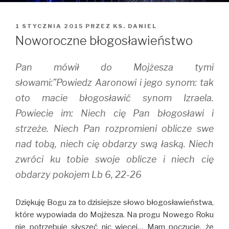
OPUBLIKOWANE
1 STYCZNIA 2015
PRZEZ
KS. DANIEL
W
Noworoczne błogosławieństwo
Pan mówił do Mojżesza tymi
słowami:”Powiedz Aaronowi i jego synom: tak
oto macie błogosławić synom Izraela.
Powiecie im: Niech cię Pan błogosławi i
strzeże. Niech Pan rozpromieni oblicze swe
nad tobą, niech cię obdarzy swą łaską. Niech
zwróci ku tobie swoje oblicze i niech cię
obdarzy pokojem Lb 6, 22-26
Dziękuję Bogu za to dzisiejsze słowo błogosławieństwa,
które wypowiada do Mojżesza. Na progu Nowego Roku
nie potrzebuję słyszeć nic więcej… Mam poczucie, że