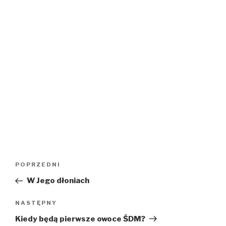
Nawigacja
Poprzedni
POPRZEDNI
wpisu
wpis
W Jego dłoniach
Następny
NASTĘPNY
wpis
Kiedy będą pierwsze owoce ŚDM?