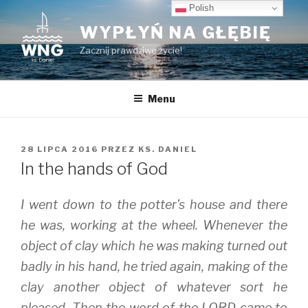
Przeskocz
Polish
do
WYPŁYŃ NA GŁĘBIĘ
treści
Zacznij prawdziwe życie!
Menu
OPUBLIKOWANE
28 LIPCA 2016
PRZEZ
KS. DANIEL
W
In the hands of God
I went down to the potter’s house and there
he was, working at the wheel. Whenever the
object of clay which he was making turned out
badly in his hand, he tried again, making of the
clay another object of whatever sort he
pleased. Then the word of the LORD came to