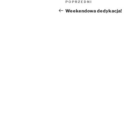
Poprzedni
POPRZEDNI
wpisu
wpis
Weekendowa dedykacja!