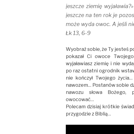
jeszcze ziemię wyjaławia?
jeszcze na ten rok je pozo
może wyda owoc. A jeśli ni
Łk 13, 6-9
Wyobraź sobie, że Ty jesteś
pokazał Ci owoce Twojego
wyjaławiasz ziemię i nie wyd
po raz ostatni ogrodnik wstawi
nie kończył Twojego życia…
nawozem… Postanów sobie dzisi
nawozu słowa Bożego, po
owocować…
Polecam dzisiaj krótkie świa
przygodzie z Biblią…