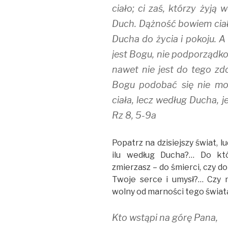
ciało; ci zaś, którzy żyją
Duch. Dążność bowiem ciał
Ducha do życia i pokoju. A
jest Bogu, nie podporządk
nawet nie jest do tego zdo
Bogu podobać się nie mo
ciała, lecz według Ducha, 
Rz 8, 5-9a
Popatrz na dzisiejszy świat, lu
ilu według Ducha?… Do któ
zmierzasz – do śmierci, czy d
Twoje serce i umysł?… Czy 
wolny od marności tego świa
Kto wstąpi na górę Pana,