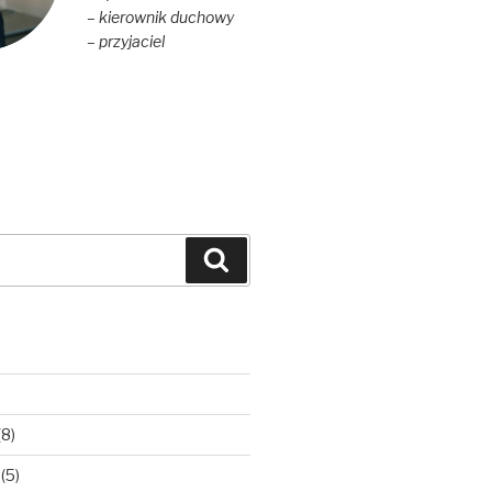
– kierownik duchowy
– przyjaciel
Szukaj
(8)
(5)