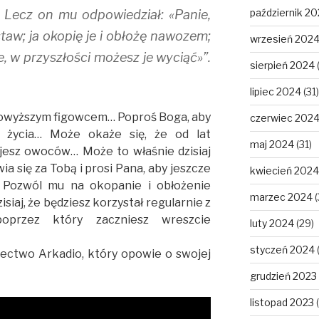
październik 2
» Lecz on mu odpowiedział: «Panie,
staw; ja okopię je i obłożę nawozem;
wrzesień 202
e, w przyszłości możesz je wyciąć»”.
sierpień 2024
lipiec 2024
(31)
 powyższym figowcem… Poproś Boga, aby
czerwiec 202
 życia… Może okaże się, że od lat
maj 2024
(31)
ajesz owoców… Może to właśnie dzisiaj
a się za Tobą i prosi Pana, aby jeszcze
kwiecień 2024
 Pozwól mu na okopanie i obłożenie
marzec 2024
(
aj, że będziesz korzystał regularnie z
przez który zaczniesz wreszcie
luty 2024
(29)
styczeń 2024
dectwo Arkadio, który opowie o swojej
grudzień 2023
listopad 2023
(