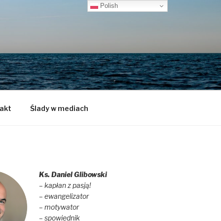
Polish
akt
Ślady w mediach
Ks. Daniel Glibowski
– kapłan z pasją!
– ewangelizator
– motywator
– spowiednik