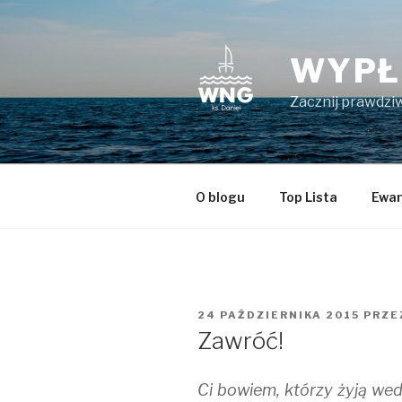
Przeskocz
do
treści
WYPŁ
Zacznij prawdziw
O blogu
Top Lista
Ewan
OPUBLIKOWANE
24 PAŹDZIERNIKA 2015
PRZE
W
Zawróć!
Ci bowiem, którzy żyją wed