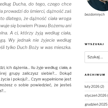
 według Ducha, do tego, czego chce
a prowadzi do śmierci, dążność zaś
bezdomnych
 to dlatego, że dążność ciała wroga
owuje się bowiem Prawu Bożemu ani
lna. A ci, którzy żyją według ciała,
gą. Wy jednak nie żyjecie według
WYSZUKAJ
jeśli tylko Duch Boży w was mieszka.
Szukaj:
dzi, ich dążenia… Ilu żyje według ciała, a
rej grupy zaliczysz siebie?… Dokąd
ARCHIWUM
o życia i pokoju?… Czym wypełnione jest
możesz o sobie powiedzieć, że jesteś
luty 2026
(2)
ta?…
styczeń 2026
grudzień 2025