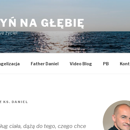
YŃ NA GŁĘBIĘ
e życie!
gelizacja
Father Daniel
Video Blog
PB
Kont
Z
KS. DANIEL
ług ciała, dążą do tego, czego chce