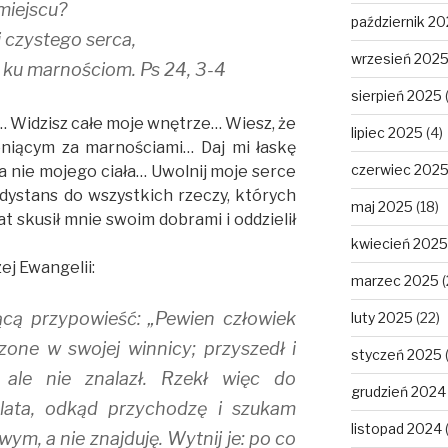
miejscu?
październik 2
i czystego serca,
wrzesień 202
y ku marnościom. Ps 24, 3-4
sierpień 2025
j… Widzisz całe moje wnętrze… Wiesz, że
lipiec 2025
(4)
oniącym za marnościami… Daj mi łaskę
czerwiec 202
a nie mojego ciała… Uwolnij moje serce
dystans do wszystkich rzeczy, których
maj 2025
(18)
 skusił mnie swoim dobrami i oddzielił
kwiecień 2025
ej Ewangelii:
marzec 2025
(
ącą przypowieść: „Pewien człowiek
luty 2025
(22)
one w swojej winnicy; przyszedł i
styczeń 2025
ale nie znalazł. Rzekł więc do
grudzień 2024
 lata, odkąd przychodzę i szukam
listopad 2024
ym, a nie znajduję. Wytnij je: po co