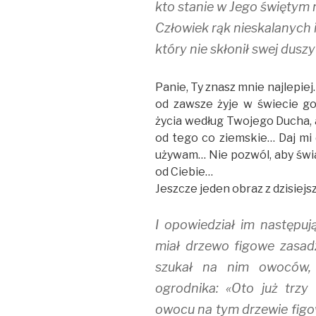
kto stanie w Jego świętym 
Człowiek rąk nieskalanych 
który nie skłonił swej dusz
Panie, Ty znasz mnie najlepie
od zawsze żyje w świecie g
życia według Twojego Ducha, 
od tego co ziemskie… Daj mi 
używam… Nie pozwól, aby świat
od Ciebie…
Jeszcze jeden obraz z dzisiejsz
I opowiedział im następuj
miał drzewo figowe zasadz
szukał na nim owoców, 
ogrodnika: «Oto już trzy
owocu na tym drzewie figow