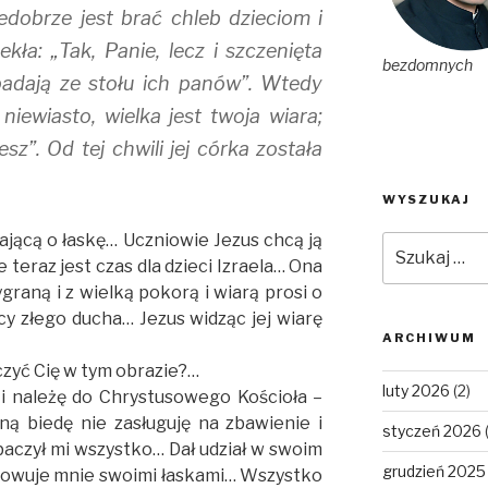
edobrze jest brać chleb dzieciom i
ła: „Tak, Panie, lecz i szczenięta
bezdomnych
padają ze stołu ich panów”. Wtedy
 niewiasto, wielka jest twoja wiara;
esz”. Od tej chwili jej córka została
WYSZUKAJ
jącą o łaskę… Uczniowie Jezus chcą ją
Szukaj:
teraz jest czas dla dzieci Izraela… Ona
raną i z wielką pokorą i wiarą prosi o
cy złego ducha… Jezus widząc jej wiarę
ARCHIWUM
zyć Cię w tym obrazie?…
luty 2026
(2)
i należę do Chrystusowego Kościoła –
ną biedę nie zasługuję na zbawienie i
styczeń 2026
aczył mi wszystko… Dał udział w swoim
grudzień 2025
arowuje mnie swoimi łaskami… Wszystko