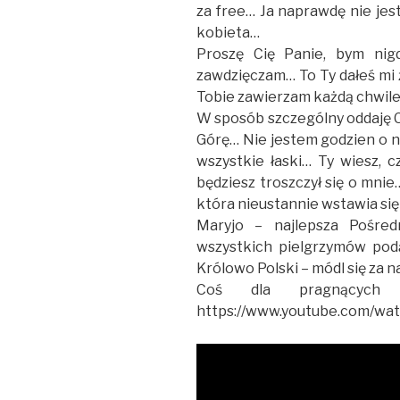
za free… Ja naprawdę nie jest
kobieta…
Proszę Cię Panie, bym nigd
zawdzięczam… To Ty dałeś mi 
Tobie zawierzam każdą chwile
W sposób szczególny oddaję Ci
Górę… Nie jestem godzien o ni
wszystkie łaski… Ty wiesz, c
będziesz troszczył się o mnie
która nieustannie wstawia si
Maryjo – najlepsza Pośred
wszystkich pielgrzymów pod
Królowo Polski – módl się za n
Coś dla pragnących p
https://www.youtube.com/