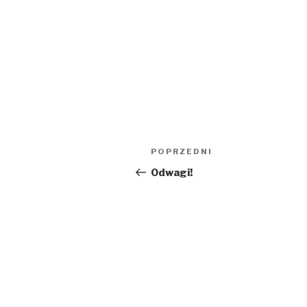
Nawigacja
Poprzedni
POPRZEDNI
wpisu
wpis
Odwagi!