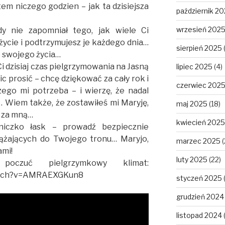
em niczego godzien – jak ta dzisiejsza
październik 2
wrzesień 202
y nie zapomniał tego, jak wiele Ci
życie i podtrzymujesz je każdego dnia…
sierpień 2025
 swojego życia…
 dzisiaj czas pielgrzymowania na Jasną
lipiec 2025
(4)
c prosić – chcę dziękować za cały rok i
czerwiec 202
zego mi potrzeba – i wierzę, że nadal
… Wiem także, że zostawiłeś mi Maryję,
maj 2025
(18)
ę za mną…
kwiecień 2025
niczko łask – prowadź bezpiecznie
ążających do Twojego tronu… Maryjo,
marzec 2025
(
ami!
luty 2025
(22)
oczuć pielgrzymkowy klimat:
watch?v=AMRAEXGKun8
styczeń 2025
grudzień 2024
listopad 2024