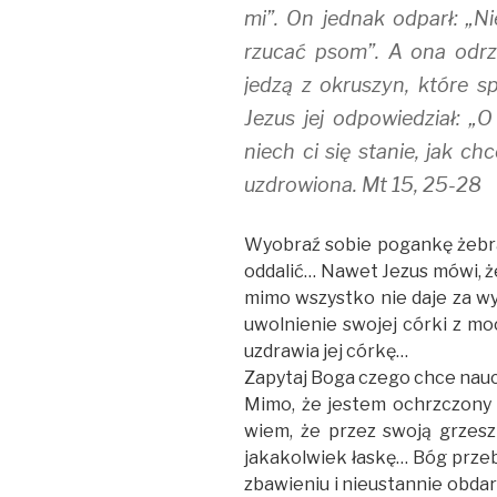
mi”. On jednak odparł: „Ni
rzucać psom”. A ona odrzek
jedzą z okruszyn, które s
Jezus jej odpowiedział: „O
niech ci się stanie, jak chc
uzdrowiona. Mt 15, 25-28
Wyobraź sobie pogankę żebra
oddalić… Nawet Jezus mówi, że 
mimo wszystko nie daje za wyg
uwolnienie swojej córki z mo
uzdrawia jej córkę…
Zapytaj Boga czego chce nauc
Mimo, że jestem ochrzczony 
wiem, że przez swoją grzesz
jakakolwiek łaskę… Bóg przeb
zbawieniu i nieustannie obd