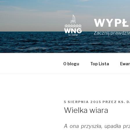
Przeskocz
do
treści
WYPŁ
Zacznij prawdziw
O blogu
Top Lista
Ewan
OPUBLIKOWANE
5 SIERPNIA 2015
PRZEZ
KS. 
W
Wielka wiara
A ona przyszła, upadła pr