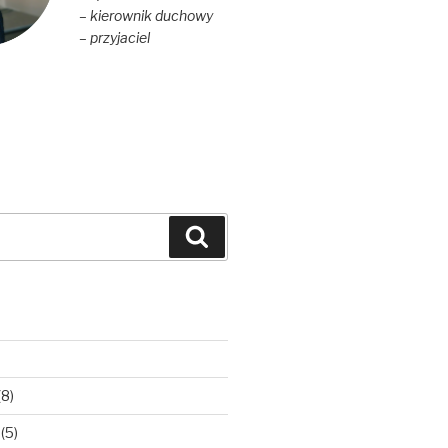
– kierownik duchowy
– przyjaciel
Szukaj
(8)
(5)