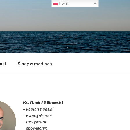
Polish
akt
Ślady w mediach
Ks. Daniel Glibowski
– kapłan z pasją!
– ewangelizator
– motywator
– spowiednik