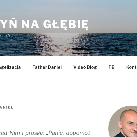
YŃ NA GŁĘBIĘ
e życie!
gelizacja
Father Daniel
Video Blog
PB
Kont
DANIEL
zed Nim i prosiła: „Panie, dopomóż