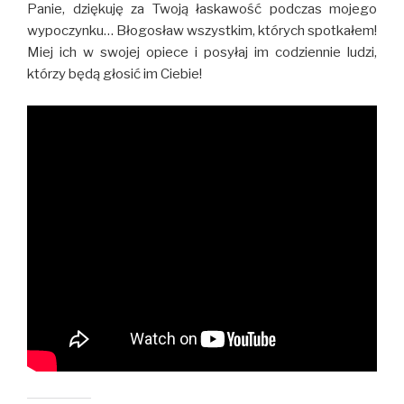
Panie, dziękuję za Twoją łaskawość podczas mojego
wypoczynku… Błogosław wszystkim, których spotkałem!
Miej ich w swojej opiece i posyłaj im codziennie ludzi,
którzy będą głosić im Ciebie!