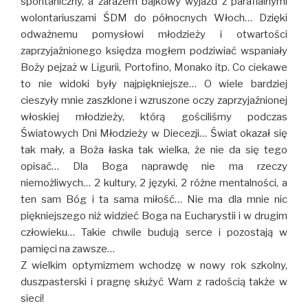
spontaniczny, a zarazem bajkowy wyjazd z parafialnymi
wolontariuszami ŚDM do północnych Włoch… Dzięki
odważnemu pomysłowi młodzieży i otwartości
zaprzyjaźnionego księdza mogłem podziwiać wspaniały
Boży pejzaż w Ligurii, Portofino, Monako itp. Co ciekawe
to nie widoki były najpiękniejsze… O wiele bardziej
cieszyły mnie zaszklone i wzruszone oczy zaprzyjaźnionej
włoskiej młodzieży, którą gościliśmy podczas
Światowych Dni Młodzieży w Diecezji… Świat okazał się
tak mały, a Boża łaska tak wielka, że nie da się tego
opisać… Dla Boga naprawdę nie ma rzeczy
niemożliwych… 2 kultury, 2 języki, 2 różne mentalności, a
ten sam Bóg i ta sama miłość… Nie ma dla mnie nic
piękniejszego niż widzieć Boga na Eucharystii i w drugim
człowieku… Takie chwile budują serce i pozostają w
pamięci na zawsze…
Z wielkim optymizmem wchodzę w nowy rok szkolny,
duszpasterski i pragnę służyć Wam z radością także w
sieci!