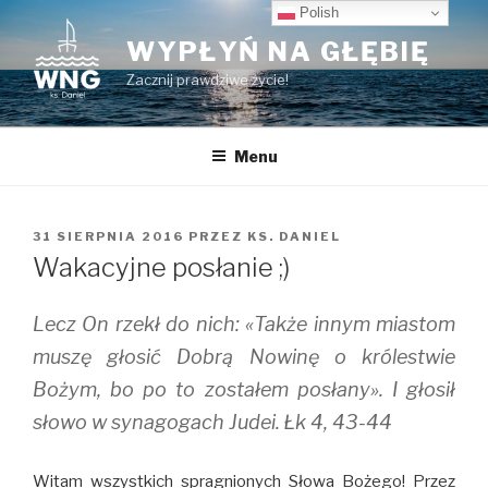
Przeskocz
Polish
do
WYPŁYŃ NA GŁĘBIĘ
treści
Zacznij prawdziwe życie!
Menu
OPUBLIKOWANE
31 SIERPNIA 2016
PRZEZ
KS. DANIEL
W
Wakacyjne posłanie ;)
Lecz On rzekł do nich: «Także innym miastom
muszę głosić Dobrą Nowinę o królestwie
Bożym, bo po to zostałem posłany». I głosił
słowo w synagogach Judei. Łk 4, 43-44
Witam wszystkich spragnionych Słowa Bożego! Przez