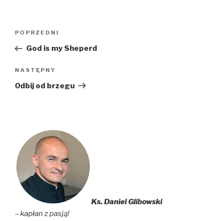
Nawigacja
Poprzedni
POPRZEDNI
wpisu
wpis
God is my Sheperd
Następny
NASTĘPNY
wpis
Odbij od brzegu
Ks. Daniel Glibowski
– kapłan z pasją!