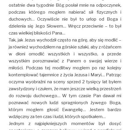
ostatnie dwa tygodnie Bóg posłał mnie na odpoczynek,
podczas którego mogłem nabierać sił fizycznych i
duchowych… Oczywiście nie był to urlop od Boga i
dzielenia się Jego Słowem… Wręcz przeciwnie – to był
czas wielkiej bliskości Pana…
Tak, jak Jezus wychodził często na górę, aby się modlić –
ja również wychodziłem na górskie szlaki, aby z różańcem
w dłoni omodlić wszystkich i wszystko, a przede
wszystkim porozmawiać z Panem o swojej wierze i
miłości. Podczas tej modlitwy mogłem po raz kolejny
kontemplować tajemnice z życia Jezusa i Maryi… Patrząc
oczyma wyobraźni na sceny sprzed 2 tysięcy lat byłem
zawstydzony i czułem, że mam jeszcze wielką przestrzeń
do rozwoju duchowego… W tym czasie Pan dawał mi
poznawać nowych ludzi spragnionych żywego Boga,
którym mogłem głosić Ewangelię… Jestem bardzo
wdzięczny za ten czas i ludzi, których spotkałem…
Jednym z najpiękniejszych momentów był dosyć