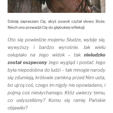
n
i
d
d
n
o
o
d
w
w
o
)
)
w
)
Dzisiaj zapraszam Cię, abyś powoli czytał słowo Boże.
Niech ono prowadzi Cię do głębokiej refleksji:
Oto się powiedzie mojemu Słudze, wybije się,
wywyższy i bardzo wyrośnie. Jak wielu
osłupiało na Jego widok – tak
nieludzko
został oszpecony
Jego wygląd i postać Jego
była niepodobna do ludzi – tak mnogie narody
się zdumieją, królowie zamkną przed Nim usta,
bo ujrzą coś, czego im nigdy nie opowiadano, i
pojmą coś niesłychanego. Któż uwierzy temu,
co usłyszeliśmy? Komu się ramię Pańskie
objawiło?