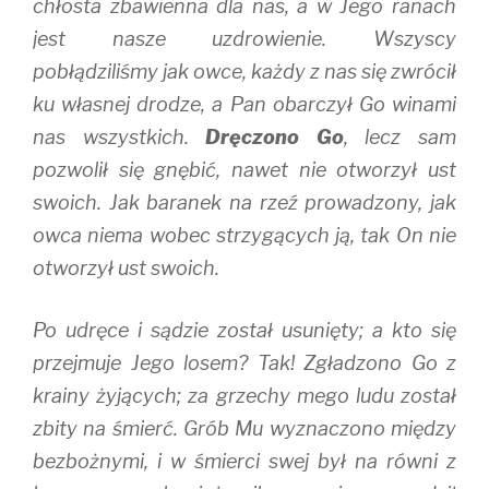
chłosta zbawienna dla nas, a w Jego ranach
jest nasze uzdrowienie. Wszyscy
pobłądziliśmy jak owce, każdy z nas się zwrócił
ku własnej drodze, a Pan obarczył Go winami
nas wszystkich.
Dręczono Go
, lecz sam
pozwolił się gnębić, nawet nie otworzył ust
swoich. Jak baranek na rzeź prowadzony, jak
owca niema wobec strzygących ją, tak On nie
otworzył ust swoich.
Po udręce i sądzie został usunięty; a kto się
przejmuje Jego losem? Tak! Zgładzono Go z
krainy żyjących; za grzechy mego ludu został
zbity na śmierć. Grób Mu wyznaczono między
bezbożnymi, i w śmierci swej był na równi z