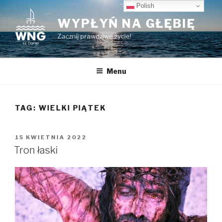
Przeskocz
Polish
do
WYPŁYŃ NA GŁĘBIĘ
treści
Zacznij prawdziwe życie!
Menu
TAG:
WIELKI PIĄTEK
OPUBLIKOWANE
15 KWIETNIA 2022
W
Tron łaski