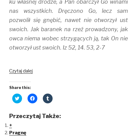
ku własnej drodze, a Pan obarczył Go winami
nas wszystkich. Dręczono Go, lecz sam
pozwolił się gnębić, nawet nie otworzył ust
swoich. Jak baranek na rzeź prowadzony, jak
owca niema wobec strzygących ją, tak On nie
otworzył ust swoich. Iz 52, 14. 53, 2-7
Wzgardzony
Czytaj dalej
na
tronie
Share this:
łaski
C
C
C
l
l
l
i
i
i
c
c
c
k
k
k
Przeczytaj Także:
t
t
t
o
o
o
+
s
s
s
h
h
h
Pragnę
a
a
a