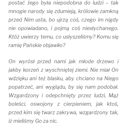
postać Jego była niepodobna do ludzi – tak
mnogie narody się zdumieją, królowie zamkną
przed Nim usta, bo ujrzą coś, czego im nigdy
nie opowiadano, i pojmą coś niesłychanego.
Któż uwierzy temu, co usłyszeliśmy? Komu się
ramię Pańskie objawiło?
On wyrósł przed nami jak młode drzewo i
jakby korzeń z wyschniętej ziemi. Nie miał On
wdzięku ani też blasku, aby chciano na Niego
popatrzeć, ani wyglądu, by się nam podobał.
Wzgardzony i odepchnięty przez ludzi, Mąż
boleści, oswojony z cierpieniem, jak ktoś,
przed kim się twarz zakrywa, wzgardzony tak,
iż mieliśmy Go za nic.