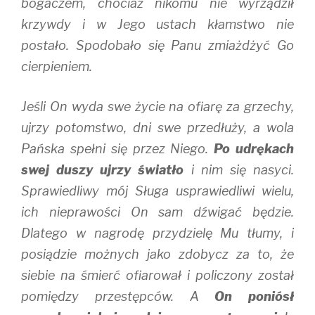
bogaczem, chociaż nikomu nie wyrządził
krzywdy i w Jego ustach kłamstwo nie
postało. Spodobało się Panu zmiażdżyć Go
cierpieniem.
Jeśli On wyda swe życie na ofiarę za grzechy,
ujrzy potomstwo, dni swe przedłuży, a wola
Pańska spełni się przez Niego.
Po udrękach
swej duszy ujrzy światło
i nim się nasyci.
Sprawiedliwy mój Sługa usprawiedliwi wielu,
ich nieprawości On sam dźwigać będzie.
Dlatego w nagrodę przydzielę Mu tłumy, i
posiądzie możnych jako zdobycz za to, że
siebie na śmierć ofiarował i policzony został
pomiędzy przestępców. A
On poniósł