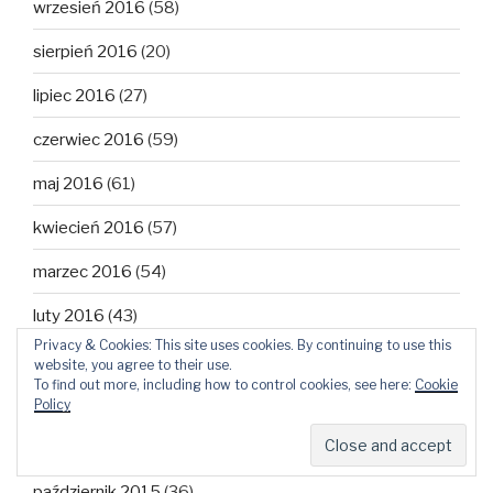
wrzesień 2016
(58)
sierpień 2016
(20)
lipiec 2016
(27)
czerwiec 2016
(59)
maj 2016
(61)
kwiecień 2016
(57)
marzec 2016
(54)
luty 2016
(43)
Privacy & Cookies: This site uses cookies. By continuing to use this
styczeń 2016
(51)
website, you agree to their use.
To find out more, including how to control cookies, see here:
Cookie
grudzień 2015
(60)
Policy
listopad 2015
(48)
październik 2015
(36)