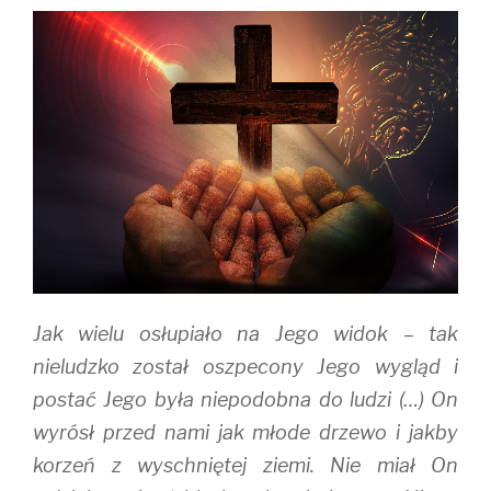
(
k
O
O
(
p
p
O
e
e
p
n
n
e
s
s
n
i
i
s
n
n
i
n
n
n
e
e
n
w
w
e
w
w
w
i
i
w
n
n
i
d
d
n
o
o
d
w
w
o
)
)
w
)
Jak wielu osłupiało na Jego widok – tak
nieludzko został oszpecony Jego wygląd i
postać Jego była niepodobna do ludzi (…) On
wyrósł przed nami jak młode drzewo i jakby
korzeń z wyschniętej ziemi. Nie miał On