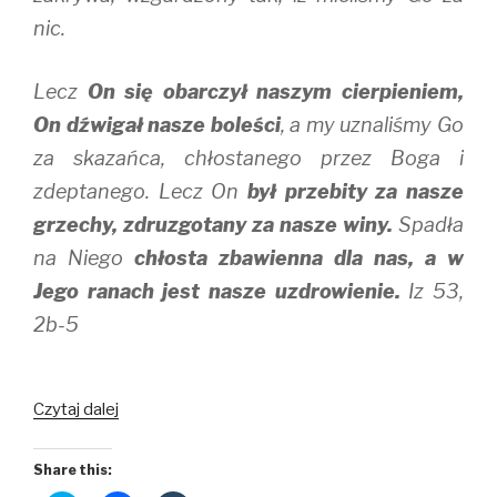
nic.
Lecz
On się obarczył naszym cierpieniem,
On dźwigał nasze boleści
, a my uznaliśmy Go
za skazańca, chłostanego przez Boga i
zdeptanego. Lecz On
był przebity za nasze
grzechy, zdruzgotany za nasze winy.
Spadła
na Niego
chłosta zbawienna dla nas, a w
Jego ranach jest nasze uzdrowienie.
Iz 53,
2b-5
W
Czytaj dalej
Jego
ranach
Share this:
jest