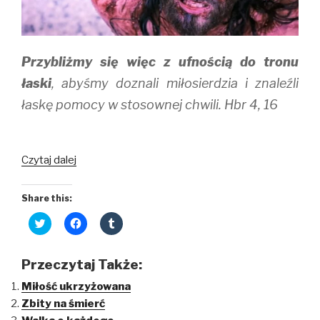
Przybliżmy się więc z ufnością do tronu
łaski
, abyśmy doznali miłosierdzia i znaleźli
łaskę pomocy w stosownej chwili. Hbr 4, 16
Tron
Czytaj dalej
łaski
Share this:
C
C
C
l
l
l
i
i
i
c
c
c
k
k
k
Przeczytaj Także:
t
t
t
o
o
o
Miłość ukrzyżowana
s
s
s
h
h
h
Zbity na śmierć
a
a
a
r
r
r