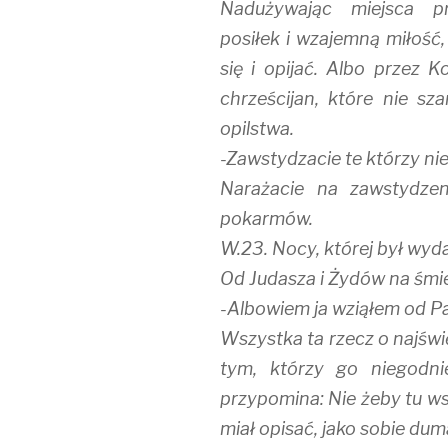
Nadużywając miejsca p
posiłek i wzajemną miłość,
się i opijać. Albo przez 
chrześcijan, które nie sza
opilstwa.
-Zawstydzacie te którzy nie
Narażacie na zawstydzeni
pokarmów.
W.23. Nocy, której był wyd
Od Judasza i Żydów na śmier
-Albowiem ja wziąłem od P
Wszystka ta rzecz o najśw
tym, którzy go niegodni
przypomina: Nie żeby tu w
miał opisać, jako sobie dum