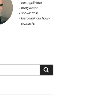
– ewangelizator
– motywator
– spowiednik
– kierownik duchowy
– przyjaciel
Szukaj