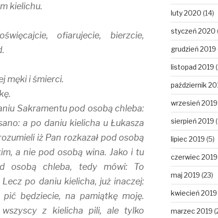
m kielichu.
luty 2020
(14)
styczeń 2020
ięcajcie, ofiarujecie, bierzcie,
d.
grudzień 2019
listopad 2019
(
j męki i śmierci.
październik 20
kę.
wrzesień 2019
aniu Sakramentu pod osobą chleba:
sierpień 2019
(
ano: a po daniu kielicha u Łukasza
rozumieli iż Pan rozkazał pod osobą
lipiec 2019
(5)
m, a nie pod osobą wina. Jako i tu
czerwiec 2019
d osobą chleba, tedy mówi: To
maj 2019
(23)
Lecz po daniu kielicha, już inaczej:
kwiecień 2019
ć pić będziecie, na pamiątkę moję.
szyscy z kielicha pili, ale tylko
marzec 2019
(