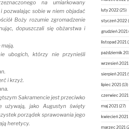
rzeznaczonego na umiarkowany
luty 2022
(25)
 i pozwalając sobie w niem objadać
Kościół Boży rozumie zgromadzenie
styczeń 2022
(
nując, dopuszczali się obżarstwa i
grudzień 2021
listopad 2021
(
 mają.
październik 20
e ubogich, którzy nie przynieśli
wrzesień 2021
an.
sierpień 2021
(
ć i krzyż.
lipiec 2021
(13)
ana.
czerwiec 2021
iętszym Sakramencie jest przeciwko
e używają, jako Augustyn święty
maj 2021
(27)
szystek porządek sprawowania jego
kwiecień 2021
ają heretycy.
marzec 2021
(