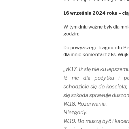
16 września 2024 roku – ci
W tym dniu ważne były dla mnie p
godzin:
Do powyższego fragmentu Pism
dla mnie komentarz z ks. Wujk
,,W.17. Iż się nie ku lepsze
Iż nic dla pożytku i po
schodzicie się do kościoła
się szkoda sprawuje duszo
W.18. Rozerwania.
Niezgody.
W.19. Bo muszą być i kacer