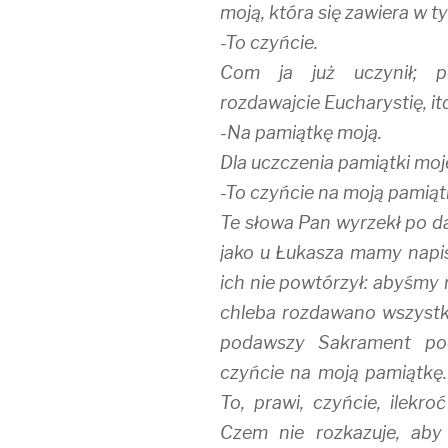
moją, która się zawiera w ty
-To czyńcie.
Com ja już uczynił; pośw
rozdawajcie Eucharystię, it
-Na pamiątkę moją.
Dla uczczenia pamiątki moje
-To czyńcie na moją pamiąt
Te słowa Pan wyrzekł po d
jako u Łukasza mamy napis
ich nie powtórzył: abyśmy 
chleba rozdawano wszystki
podawszy Sakrament po
czyńcie na moją pamiątkę. 
To, prawi, czyńcie, ilekro
Czem nie rozkazuje, aby w