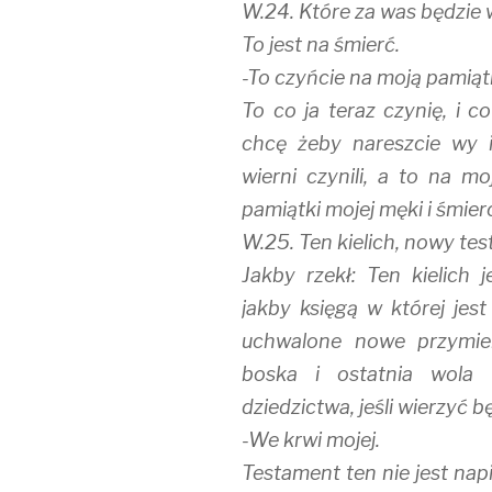
W.24. Które za was będzie
To jest na śmierć.
-To czyńcie na moją pamiąt
To co ja teraz czynię, i c
chcę żeby nareszcie wy 
wierni czynili, a to na mo
pamiątki mojej męki i śmierc
W.25. Ten kielich, nowy tes
Jakby rzekł: Ten kielich 
jakby księgą w której jes
uchwalone nowe przymier
boska i ostatnia wola
dziedzictwa, jeśli wierzyć 
-We krwi mojej.
Testament ten nie jest nap