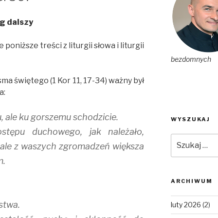
ąg dalszy
oniższe treści z liturgii słowa i liturgii
bezdomnych
a świętego (1 Kor 11, 17-34) ważny był
a:
mu, ale ku gorszemu schodzicie.
WYSZUKAJ
stępu duchowego, jak należało,
Szukaj:
; ale z waszych zgromadzeń większa
m.
ARCHIWUM
stwa.
luty 2026
(2)