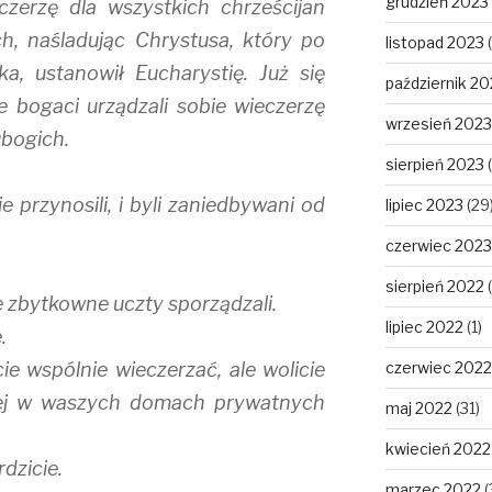
grudzień 2023
zerzę dla wszystkich chrześcijan
ch, naśladując Chrystusa, który po
listopad 2023
(
a, ustanowił Eucharystię. Już się
październik 20
e bogaci urządzali sobie wieczerzę
wrzesień 2023
ubogich.
sierpień 2023
(
e przynosili, i byli zaniedbywani od
lipiec 2023
(29
czerwiec 2023
sierpień 2022
(
ie zbytkowne uczty sporządzali.
lipiec 2022
(1)
.
cie wspólnie wieczerzać, ale wolicie
czerwiec 2022
ej w waszych domach prywatnych
maj 2022
(31)
kwiecień 2022
dzicie.
marzec 2022
(