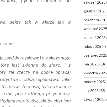
estałość, pychę i skłonność do
styczeń 2026
grudzień 2025
październik 2
twa, sekty tak w wierze jak w
wrzesień 202
sierpień 2025
ecznemi.
lipiec 2025
(4)
czerwiec 202
y je zawżdy rozsiewa: i dla skażonego
maj 2025
(18)
które jest skłonne do złego, i z
óry złe rzeczy na dobre obraca)
kwiecień 2025
retyctwa i odszczepieństwa. Jako
marzec 2025
(
stus mówi: Że muszą być na świecie
luty 2025
(22)
a temu, przez którego przychodzą.
styczeń 2025
Błędami heretyków, jakoby cierniem