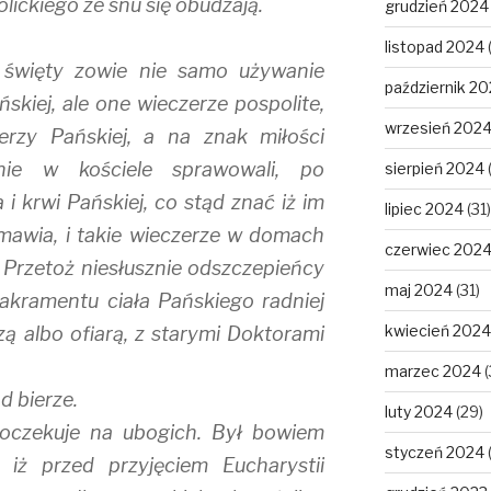
olickiego ze snu się obudzają.
grudzień 2024
listopad 2024
święty zowie nie samo używanie
październik 2
ńskiej, ale one wieczerze pospolite,
wrzesień 202
erzy Pańskiej, a na znak miłości
ianie w kościele sprawowali, po
sierpień 2024
i krwi Pańskiej, co stąd znać iż im
lipiec 2024
(31)
ymawia, i takie wieczerze w domach
czerwiec 202
. Przetoż niesłusznie odszczepieńcy
maj 2024
(31)
akramentu ciała Pańskiego radniej
kwiecień 2024
zą albo ofiarą, z starymi Doktorami
marzec 2024
(
d bierze.
luty 2024
(29)
 oczekuje na ubogich. Był bowiem
styczeń 2024
iż przed przyjęciem Eucharystii