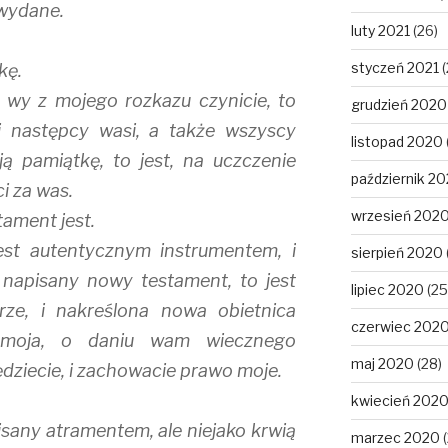
 wydane.
luty 2021
(26)
styczeń 2021
(
kę.
o wy z mojego rozkazu czynicie, to
grudzień 2020
i następcy wasi, a także wszyscy
listopad 2020
ją pamiątkę, to jest, na uczczenie
październik 2
i za was.
wrzesień 202
tament jest.
jest autentycznym instrumentem, i
sierpień 2020
t napisany nowy testament, to jest
lipiec 2020
(25
ze, i nakreślona nowa obietnica
czerwiec 202
 moja, o daniu wam wiecznego
maj 2020
(28)
będziecie, i zachowacie prawo moje.
kwiecień 202
isany atramentem, ale niejako krwią
marzec 2020
(