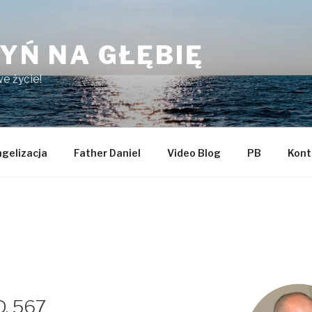
YŃ NA GŁĘBIĘ
e życie!
gelizacja
Father Daniel
Video Blog
PB
Kont
D. 567