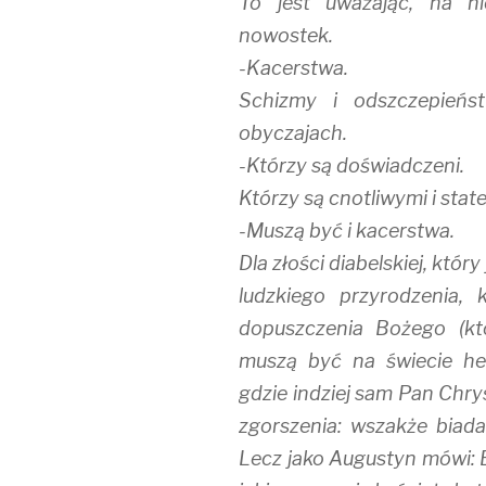
To jest uważając, na ni
nowostek.
-Kacerstwa.
Schizmy i odszczepieńs
obyczajach.
-Którzy są doświadczeni.
Którzy są cnotliwymi i stat
-Muszą być i kacerstwa.
Dla złości diabelskiej, któr
ludzkiego przyrodzenia, 
dopuszczenia Bożego (kt
muszą być na świecie he
gdzie indziej sam Pan Chry
zgorszenia: wszakże biad
Lecz jako Augustyn mówi: 