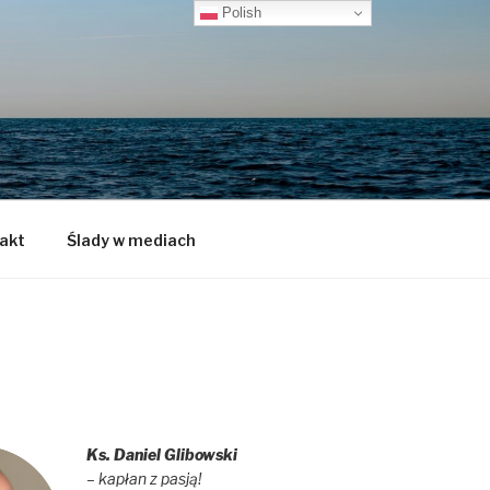
Polish
akt
Ślady w mediach
Ks. Daniel Glibowski
– kapłan z pasją!