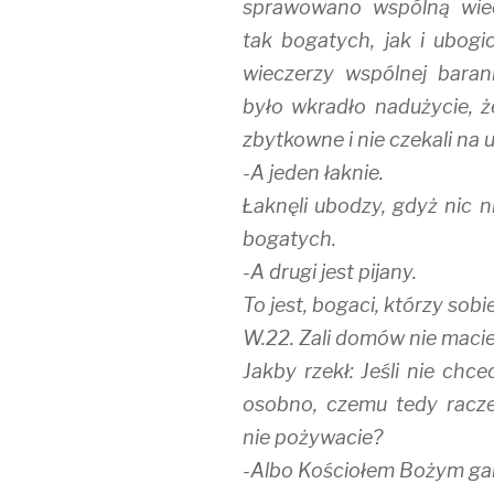
sprawowano wspólną wiec
tak bogatych, jak i ubogi
wieczerzy wspólnej barank
było wkradło nadużycie, ż
zbytkowne i nie czekali na 
-A jeden łaknie.
Łaknęli ubodzy, gdyż nic ni
bogatych.
-A drugi jest pijany.
To jest, bogaci, którzy sob
W.22. Zali domów nie macie
Jakby rzekł: Jeśli nie chce
osobno, czemu tedy racz
nie pożywacie?
-Albo Kościołem Bożym gar