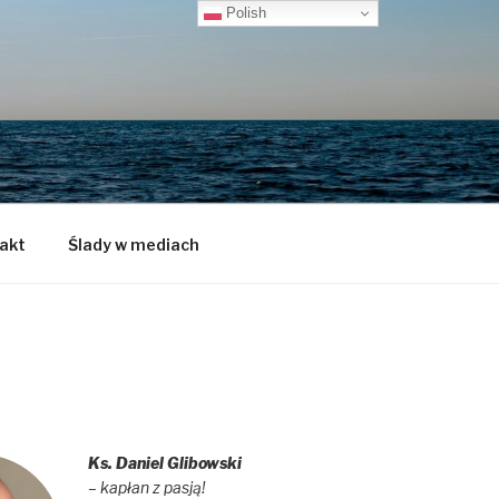
Polish
akt
Ślady w mediach
Ks. Daniel Glibowski
– kapłan z pasją!