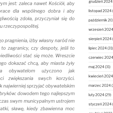
grudzień 2024
ym jest: zaleca nawet Kościół, aby
prace dla wspólnego dobra i aby
listopad 2024
gliwością zdoła, przyczyniał się do
październik 2
u rzeczypospolitej.
wrzesień 202
sierpień 2024
ego pragnienia, iżby własny naród nie
to zagranicy, czy despoty, jeśli to
lipiec 2024
(31)
iedliwości stać się może. Wreszcie
czerwiec 202
tego dokazać chcą, aby miasta żyły
maj 2024
(31)
a obywatelom użyczono jak
kwiecień 2024
ści zwiększania swych korzyści.
ak najwierniej sprzyjać obywatelskim
marzec 2024
(
ryków: dowodem tego najlepszym
luty 2024
(29)
wczas swym municypalnym ustrojem
styczeń 2024
atki, sławę, kiedy zbawienna moc