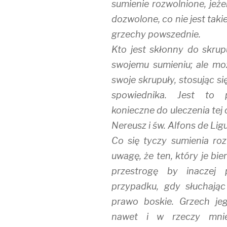
sumienie rozwolnione, jeż
dozwolone, co nie jest taki
grzechy powszednie.
Kto jest skłonny do skrup
swojemu sumieniu; ale m
swoje skrupuły, stosując s
spowiednika. Jest to p
konieczne do uleczenia tej 
Nereusz i św. Alfons de Ligu
Co się tyczy sumienia ro
uwagę, że ten, który je bie
przestrogę by inaczej
przypadku, gdy słuchając
prawo boskie. Grzech je
nawet i w rzeczy mniej