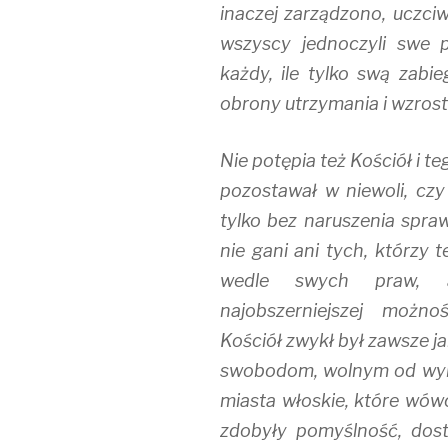
inaczej zarządzono, uczciw
wszyscy jednoczyli swe 
każdy, ile tylko swą zabie
obrony utrzymania i wzrost
Nie potępia też Kościół i t
pozostawał w niewoli, czy 
tylko bez naruszenia spraw
nie gani ani tych, którzy 
wedle swych praw, 
najobszerniejszej możno
Kościół zwykł był zawsze j
swobodom, wolnym od wyb
miasta włoskie, które wó
zdobyły pomyślność, dost