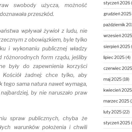
styczeń 2026
praw swobody użycza, możność
 doznawała przeszkód.
grudzień 2025
październik 2
aństwa wpływał żywioł z ludu, nie
wrzesień 202
przecznym z obowiązkiem, byle tylko
sierpień 2025
ku i wykonaniu publicznej władzy
d różnorodnych form rządu, jeśliby
lipiec 2025
(4)
lne były do zapewnienia korzyści
czerwiec 202
 Kościół żadnej: chce tylko, aby
maj 2025
(18)
jak tego sama natura nawet wymaga,
kwiecień 2025
najbardziej, by nie naruszało praw
marzec 2025
(
luty 2025
(22)
iu spraw publicznych, chyba że
styczeń 2025
kłych warunków położenia i chwili