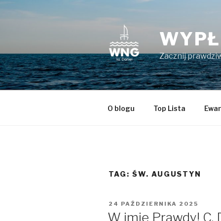
Przeskocz
do
treści
WYPŁ
Zacznij prawdziw
O blogu
Top Lista
Ewan
TAG:
ŚW. AUGUSTYN
OPUBLIKOWANE
24 PAŹDZIERNIKA 2025
W
W imię Prawdy! C. 