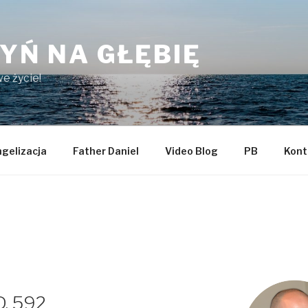
YŃ NA GŁĘBIĘ
e życie!
gelizacja
Father Daniel
Video Blog
PB
Kont
D. 592