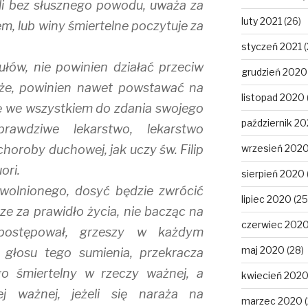
eli bez słusznego powodu, uważa za
luty 2021
(26)
em, lub winy śmiertelne poczytuje za
styczeń 2021
(
ułów, nie powinien działać przeciw
grudzień 2020
oże, powinien nawet powstawać na
listopad 2020
ię we wszystkiem do zdania swojego
październik 2
rawdziwe lekarstwo, lekarstwo
choroby duchowej, jak uczy św. Filip
wrzesień 202
ori.
sierpień 2020
zwolnionego, dosyć będzie zwrócić
lipiec 2020
(25
rze za prawidło życia, nie bacząc na
czerwiec 202
 postępował, grzeszy w każdym
maj 2020
(28)
 głosu tego sumienia, przekracza
go śmiertelny w rzeczy ważnej, a
kwiecień 202
 ważnej, jeżeli się naraża na
marzec 2020
(