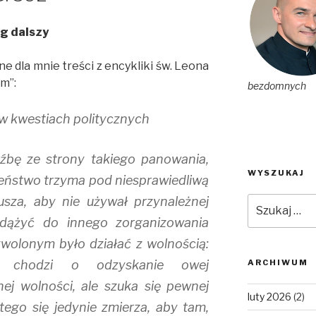
ąg dalszy
 dla mnie treści z encykliki św. Leona
um”:
bezdomnych
 w kwestiach politycznych
oźbę ze strony takiego panowania,
WYSZUKAJ
eństwo trzyma pod niesprawiedliwą
sza, aby nie używał przynależnej
Szukaj:
 dążyć do innego zorganizowania
wolonym było działać z wolnością:
 chodzi o odzyskanie owej
ARCHIWUM
ej wolności, ale szuka się pewnej
luty 2026
(2)
 tego się jedynie zmierza, aby tam,