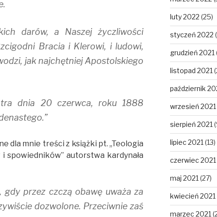
e.
luty 2022
(25)
kich darów, a Naszej życzliwości
styczeń 2022
(
igodni Bracia i Klerowi, i ludowi,
grudzień 2021
dzi, jak najchętniej Apostolskiego
listopad 2021
(
październik 20
tra dnia 20 czerwca, roku 1888
wrzesień 2021
denastego.”
sierpień 2021
(
lipiec 2021
(13)
dla mnie treści z książki pt. ,,Teologia
 i spowiedników” autorstwa kardynała
czerwiec 2021
maj 2021
(27)
st, gdy przez czczą obawę uważa za
kwiecień 2021
czywiście dozwolone. Przeciwnie zaś
marzec 2021
(