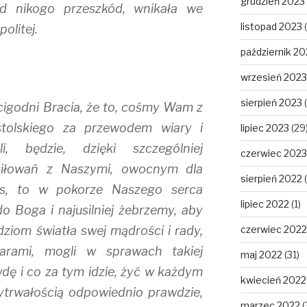
grudzień 2023
od nikogo przeszkód, wnikała we
listopad 2023
(
olitej.
październik 20
wrzesień 2023
sierpień 2023
(
cigodni Bracia, że to, cośmy Wam z
tolskiego za przewodem wiary i
lipiec 2023
(29
, będzie, dzięki szczególniej
czerwiec 2023
siłowań z Naszymi, owocnym dla
sierpień 2022
(
s, to w pokorze Naszego serca
lipiec 2022
(1)
o Boga i najusilniej żebrzemy, aby
dziom światła swej mądrości i rady,
czerwiec 2022
arami, mogli w sprawach takiej
maj 2022
(31)
dę i co za tym idzie, żyć w każdym
kwiecień 2022
ytrwałością odpowiednio prawdzie,
marzec 2022
(