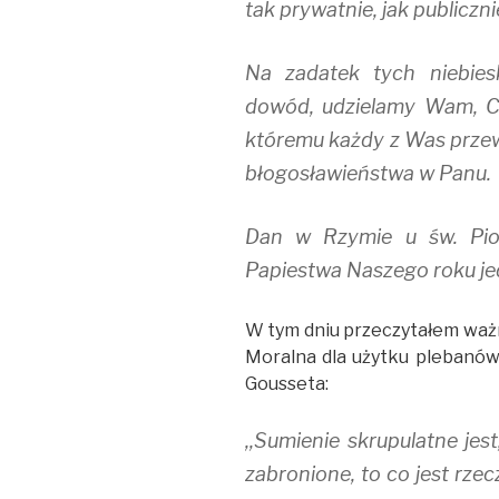
tak prywatnie, jak publiczni
Na zadatek tych niebies
dowód, udzielamy Wam, Czc
któremu każdy z Was przewo
błogosławieństwa w Panu.
Dan w Rzymie u św. Pio
Papiestwa Naszego roku je
W tym dniu przeczytałem ważne 
Moralna dla użytku plebanów
Gousseta:
,,Sumienie skrupulatne je
zabronione, to co jest rze