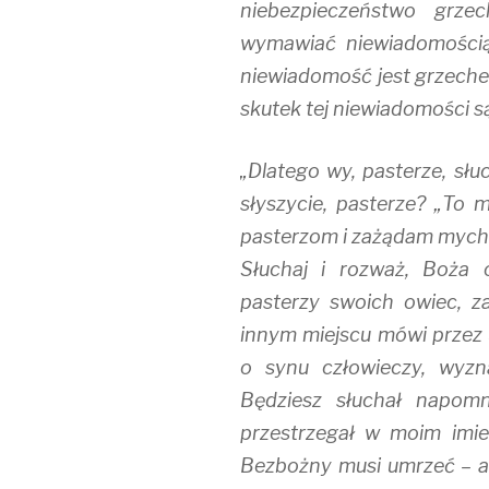
niebezpieczeństwo grze
wymawiać niewiadomością,
niewiadomość jest grzechem
skutek tej niewiadomości s
„Dlatego wy, pasterze, słu
słyszycie, pasterze? „To
pasterzom i zażądam mych o
Słuchaj i rozważ, Boża 
pasterzy swoich owiec, z
innym miejscu mówi przez 
o synu człowieczy, wyzn
Będziesz słuchał napomn
przestrzegał w moim imie
Bezbożny musi umrzeć – a 