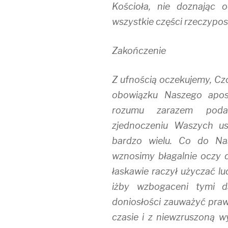
Kościoła, nie doznając 
wszystkie części rzeczyposp
Zakończenie
Z ufnością oczekujemy, Cz
obowiązku Naszego apos
rozumu zarazem podali
zjednoczeniu Waszych u
bardzo wielu. Co do Na
wznosimy błagalnie oczy d
łaskawie raczył użyczać lu
iżby wzbogaceni tymi d
doniosłości zauważyć praw
czasie i z niewzruszoną w