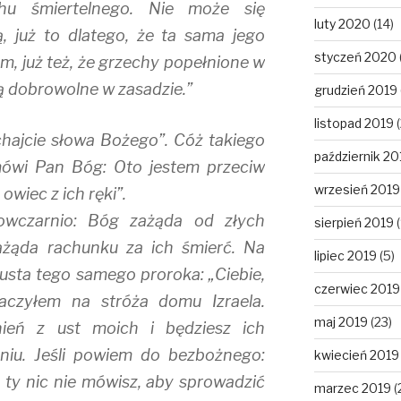
chu śmiertelnego. Nie może się
luty 2020
(14)
 już to dlatego, że ta sama jego
styczeń 2020
, już też, że grzechy popełnione w
ą dobrowolne w zasadzie.”
grudzień 2019
listopad 2019
(
chajcie słowa Bożego”. Cóż takiego
październik 20
 mówi Pan Bóg: Oto jestem przeciw
wrzesień 2019
wiec z ich ręki”.
owczarnio: Bóg zażąda od złych
sierpień 2019
(
ażąda rachunku za ich śmierć. Na
lipiec 2019
(5)
usta tego samego proroka: „Ciebie,
czerwiec 2019
aczyłem na stróża domu Izraela.
maj 2019
(23)
ień z ust moich i będziesz ich
niu. Jeśli powiem do bezbożnego:
kwiecień 2019
ty nic nie mówisz, aby sprowadzić
marzec 2019
(