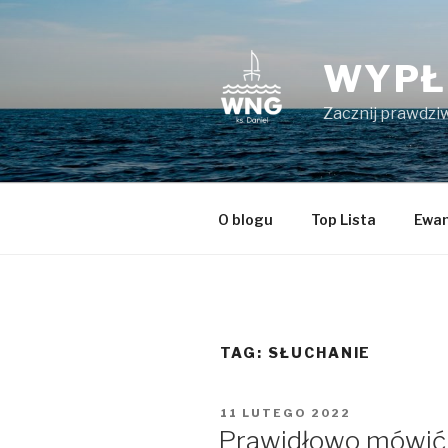
Przeskocz
do
treści
WYPŁ
Zacznij prawdziw
O blogu
Top Lista
Ewan
TAG:
SŁUCHANIE
OPUBLIKOWANE
11 LUTEGO 2022
W
Prawidłowo mówić