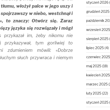
styczeń 2026
 tłumu, włożył palce w jego uszy i
grudzień 2025
a spojrzawszy w niebo, westchnął i
», to znaczy: Otwórz się.
Zaraz
październik 2
więzy języka się rozwiązały i mógł
wrzesień 202
s przykazał im, żeby nikomu nie
sierpień 2025
j przykazywał, tym gorliwiej to
lipiec 2025
(4)
ieni zdumieniem mówili: «Dobrze
czerwiec 202
głuchym słuch przywraca i niemym
maj 2025
(18)
kwiecień 2025
marzec 2025
(
luty 2025
(22)
styczeń 2025