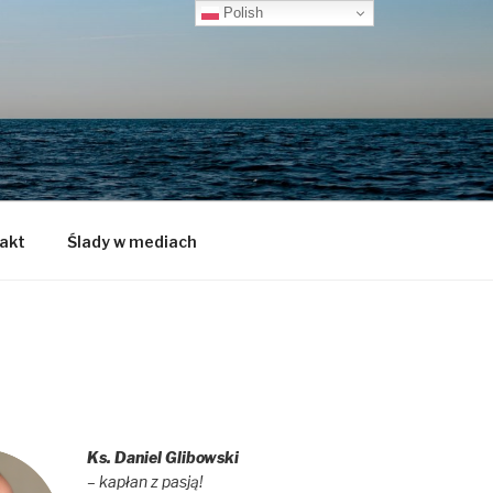
Polish
akt
Ślady w mediach
Ks. Daniel Glibowski
– kapłan z pasją!