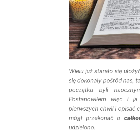
i
w
n
n
i
d
d
n
o
o
d
w
w
o
)
)
w
)
Wielu już starało się ułoż
się dokonały pośród nas, ta
początku byli naoczny
Postanowiłem więc i ja
pierwszych chwil i opisać ci
mógł przekonać o
całko
udzielono.