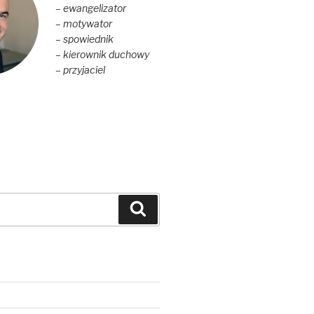
– ewangelizator
– motywator
– spowiednik
– kierownik duchowy
– przyjaciel
Szukaj