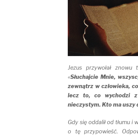
o
d
w
w
o
)
)
w
)
Jezus przywołał znowu t
«
Słuchajcie Mnie, wszysc
zewnątrz w człowieka, c
lecz to, co wychodzi z
nieczystym. Kto ma uszy d
Gdy się oddalił od tłumu i
o tę przypowieść. Odpow