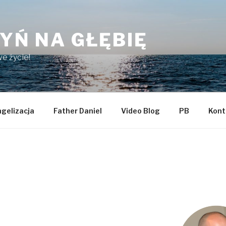
YŃ NA GŁĘBIĘ
e życie!
gelizacja
Father Daniel
Video Blog
PB
Kont