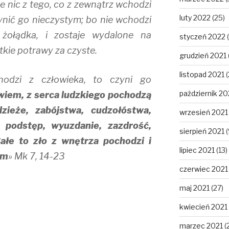
że nic z tego, co z zewnątrz wchodzi
luty 2022
(25)
ynić go nieczystym; bo nie wchodzi
żołądka, i zostaje wydalone na
styczeń 2022
(
tkie potrawy za czyste.
grudzień 2021
listopad 2021
(
hodzi z człowieka, to czyni go
październik 20
wiem, z serca ludzkiego pochodzą
dzieże, zabójstwa, cudzołóstwa,
wrzesień 2021
 podstęp, wyuzdanie, zazdrość,
sierpień 2021
(
Całe to zło z wnętrza pochodzi i
lipiec 2021
(13)
ym
» Mk 7, 14-23
czerwiec 2021
maj 2021
(27)
kwiecień 2021
marzec 2021
(