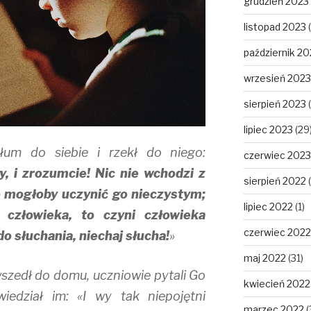
grudzień 2023
listopad 2023
(
październik 20
wrzesień 2023
sierpień 2023
(
lipiec 2023
(29
łum do siebie i rzekł do niego:
czerwiec 2023
y, i zrozumcie! Nic nie wchodzi z
sierpień 2022
(
o mogłoby uczynić go nieczystym;
lipiec 2022
(1)
 człowieka, to czyni człowieka
czerwiec 2022
o słuchania, niechaj słucha!
»
maj 2022
(31)
 wszedł do domu, uczniowie pytali Go
kwiecień 2022
iedział im: «I wy tak niepojętni
marzec 2022
(