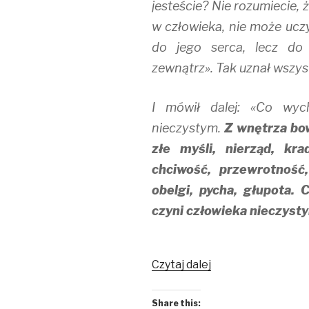
jesteście? Nie rozumiecie, 
w człowieka, nie może ucz
do jego serca, lecz do 
zewnątrz». Tak uznał wszys
I mówił dalej: «Co wyc
nieczystym.
Z wnętrza bo
złe myśli, nierząd, kra
chciwość, przewrotność,
obelgi, pycha, głupota. 
czyni człowieka nieczyst
Jak
Czytaj dalej
być
pojętnym?
Share this: