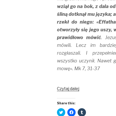
wziął go na bok, z dala od
śliną dotknął mu języka; 
rzekł do niego: «Effatha
otworzyły się jego uszy, 
prawidłowo mówić
. Jezu
mówili. Lecz im bardzie
rozgłaszali. I przepełn
wszystko uczynił. Nawet 
mowę». Mk 7, 31-37
Prawidłowo
Czytaj dalej
mówić
Share this:
C
C
C
l
l
l