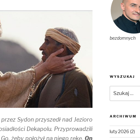
bezdomnych
WYSZUKAJ
Szukaj:
ARCHIWUM
 i przez Sydon przyszedł nad Jezioro
posiadłości Dekapolu. Przyprowadzili
luty 2026
(2)
 Go, żeby położył na niego rękę.
On